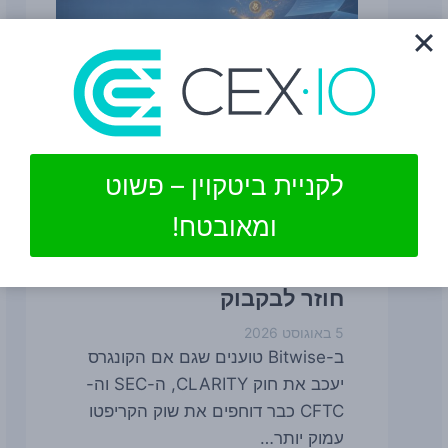
לקניית ביטקוין – פשוט
רגולציה
ומאובטח!
Bitwise: גם בלי חוק
CLARITY, הקריפטו כבר לא
חוזר לבקבוק
5 באוגוסט 2026
ב-Bitwise טוענים שגם אם הקונגרס
יעכב את חוק CLARITY, ה-SEC וה-
CFTC כבר דוחפים את שוק הקריפטו
עמוק יותר…