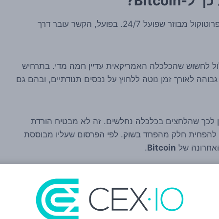
Bitcoi?
לכאורה, אין קשר ישיר בין שוק העבודה בארה"ב לבין פרוטוקול מבוזר שפועל 24/7. בפועל, הקשר עובר דרך
לול לחשוש שהכלכלה האמריקאית עדיין חמה מדי. בתרחיש
 ריבית גבוהה לאורך זמן נוטה ללחוץ על נכסים תנודתיים, ובהם גם
מן לכך שהלחצים בכלכלה נחלשים. זה לא מבטיח הורדת
עשוי להפחית חלק מהפחד בשוק. לפי הפרסום שעליו מבוססת
האחרונה של
Bitcoin
.
ת למאקרו
 על שינוי מבני ודאי בשוק, ולא קובע שמגמת העלייה חזרה