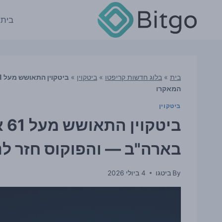
Ski
t
בית
conten
בית
»
בלוג חדשות קריפטו
»
ביטקוין
»
המאקרו
ביטקוין
בי
בארה"ב — והפוקוס חזר לנ
By
ביטגו
4 ביולי 2026