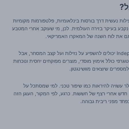
ל?
ילות נעשית דרך בורסות בינלאומיות, פלטפורמות מקומיות
קבע בעיקר בזירה העולמית. לכן, מי שעוקב אחרי המטבע
 גם את לוח השנה של המאקרו האמריקאי.
יום מסחר מקוצר בארה"ב או חג כמו Independence Day יכולים להשפיע על נזילות ועל קצב המסחר, אבל
רפי כולל אימוץ מוסדי, מוצרים מפוקחים יחסית ונוכחות
מספרים שיוצאים מוושינגטון.
ל הגרף בלבד, חזרה מעל 61 אלף דולר עשויה להיראות כמו שיפור טכני. למי שמסתכל על
חדש אחרי רצף של חששות. כרגע, לפי המקור, העוגן הזה
חד מפני ריבית גבוהה.