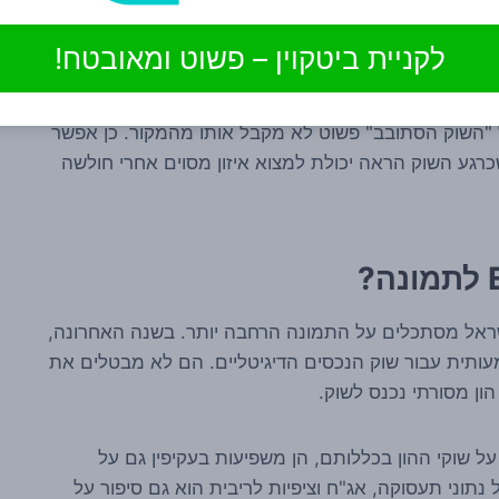
ור, על שינוי בסנטימנט סביב הריבית. זה יכול לעזור
בטווח הקצר, אבל זה גם גורם שנוטה להתהפך מהר עם נתון חדש, מסר מה-Fed או שינוי בסביבת הסיכון
לקניית ביטקוין – פשוט ומאובטח!
"השוק הסתובב" פשוט לא מקבל אותו מהמקור. כן אפשר
ז הדיון, ושכרגע השוק הראה יכולת למצוא איזון מסוים אחרי חולשה
ישראל מסתכלים על התמונה הרחבה יותר. בשנה האחרונה,
תית עבור שוק הנכסים הדיגיטליים. הם לא מבטלים את
ן מסורתי נכנס לשוק.
על שוקי ההון בכללותם, הן משפיעות בעקיפין גם על
נתוני תעסוקה, אג"ח וציפיות לריבית הוא גם סיפור על