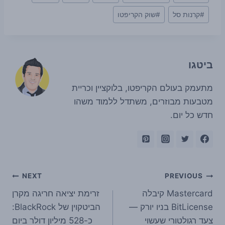
Tags:
#
קרנות סל
#
שוק הקריפטו
ביטגו
מתעמק בעולם הקריפטו, בלוקציין וכריית
מטבעות מבוזרים, משתדל ללמוד משהו
חדש כל יום.
ניווט
NEXT
PREVIOUS
Mastercard קיבלה
זרימת יציאה חריגה מקרן
BitLicense בניו יורק —
הביטקוין של BlackRock:
צעד רגולטורי שעשוי
כ-528 מיליון דולר ביום