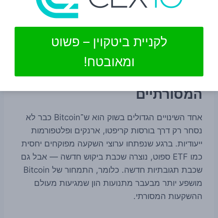
בינלאומית. לכן גם הנתונים היומיים סביב אותן קרנות
זוכים למשקל רב.
לקניית ביטקוין – פשוט
הקשר הרחב: Bitcoin כבר לא
ומאובטח!
מנותק מהמוצרים הפיננסיים
המסורתיים
אחד השינויים הגדולים בשוק הוא ש־Bitcoin כבר לא
נסחר רק דרך בורסות קריפטו, ארנקים ופלטפורמות
ייעודיות. ברגע שנפתחו ערוצי השקעה מפוקחים יחסית
כמו ETF ספוט, נוצרה שכבת ביקוש חדשה — אבל גם
שכבת תגובתיות חדשה. כלומר, התמחור של Bitcoin
מושפע יותר מבעבר מתנועות הון שמגיעות מעולם
ההשקעות המסורתי.