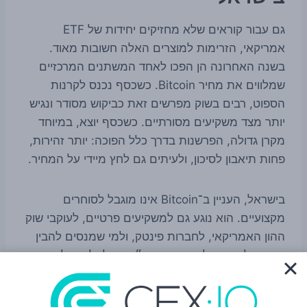
גם עבור קוראים שלא מחזיקים יחידות של ETF
אמריקאי, הזרימות למוצרים האלה חשובות מאוד.
בשנה האחרונה הן הפכו לאחד המשתנים המרכזיים
שמלווים את מחיר Bitcoin. כשכסף נכנס לקרנות
הספוט, רבים בשוק מפרשים זאת כביקוש מסודר ונגיש
יותר מצד משקיעים מסורתיים. כשכסף יוצא, במיוחד
מקרן גדולה, הפרשנות בדרך כלל הפוכה: יותר זהירות,
פחות תיאבון לסיכון, ולעיתים גם לחץ מיידי על המחיר.
בישראל, העניין ב־Bitcoin אינו מוגבל לסוחרים
מקצועיים. הוא נוגע גם למשקיעים פרטיים, לעוקבי שוק
ההון האמריקאי, לחברות פינטק, ולמי שמנסים להבין
איך החלטות רגולטוריות בארה״ב מחלחלות אל השוק
הגלובלי. ה־SEC אולי פועל בארה״ב, אבל האישור שלו
לקרנות הספוט שינה את תנאי המשחק ברמה