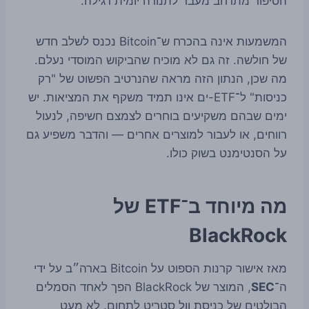
הסיפור מתרחב מעבר לתנודה יומית רגילה.
המשמעות אינה בהכרח ש־Bitcoin נכנס לשלב חדש
של חולשה. זה גם לא מוכיח שהביקוש המוסדי נעלם.
מה שכן, הנתון הזה מראה שהנרטיב הפשוט של "רק
כניסות" ל־ETF-ים אינו תמיד משקף את המציאות. יש
ימים שבהם משקיעים בוחרים לצמצם חשיפה, לנעול
רווחים, או לעבור למוצרים אחרים — והדבר משפיע גם
על הסנטימנט בשוק כולו.
מה מיוחד ב־ETF של
BlackRock
מאז אישור קרנות הספוט על Bitcoin בארה״ב על ידי
ה־
SEC
, המוצר של BlackRock הפך לאחד הסמלים
הבולטים של כניסת וול סטריט לתחום. לא מעט