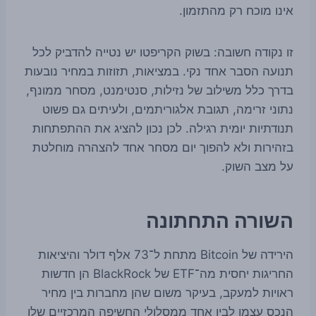
אינו מוכח רק מהתזמון.
זו נקודה חשובה: בשוק הקריפטו יש נטייה להדביק לכל
תנועה הסבר אחד נקי. במציאות, תזוזות במחיר נובעות
בדרך כלל משילוב של נזילות, סנטימנט, מסחר ממונף,
נתוני זרימה, תגובת אלגוריתמים, ולעיתים גם פשוט
תנודתיות יומית רגילה. לכן נכון להציג את ההתפתחות
בזהירות ולא להפוך יום מסחר אחד להצהרה מוחלטת
על מצב השוק.
השורה התחתונה
הירידה של Bitcoin מתחת ל־73 אלף דולר והיציאות
החריגות יחסית מה־ETF של BlackRock הן חדשות
ראויות למעקב, בעיקר משום שהן מחברות בין מחיר
הנכס עצמו לבין אחד ממסלולי החשיפה המרכזיים שלו