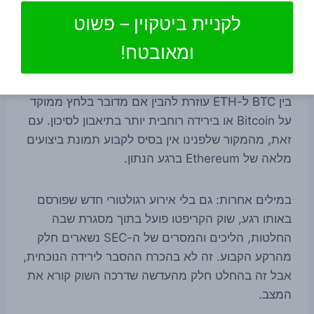
שבה משקיעים מפרשים חדשות שליליות.
לקניית ביטקוין – פשוט
Ethereum נכנס לתמונה בעיקר כמדד משלים. כש-
ומאובטח!
Bitcoin מאבד גובה, השוק בודק מיד אם Ethereum
שומר על יציבות יחסית או מצטרף לחולשה. ההשוואה
בין BTC ל-ETH עוזרת להבין אם מדובר בלחץ ממוקד
על Bitcoin או בירידה רוחבית יותר בתיאבון לסיכון. עם
זאת, מהמקור שלפנינו אין בסיס לקבוע תמונת ביצועים
מלאה של Ethereum ברגע הנתון.
במילים אחרות: גם בלי אירוע רגולטורי חדש שפורסם
באותו רגע, שוק הקריפטו פועל בתוך מסגרת שבה
החלטות, הליכים והמסרים של ה-SEC נשארים חלק
מהרקע הקבוע. זה לא בהכרח ההסבר לירידה הנוכחית,
אבל זה בהחלט חלק מהעדשה שדרכה השוק קורא את
המצב.