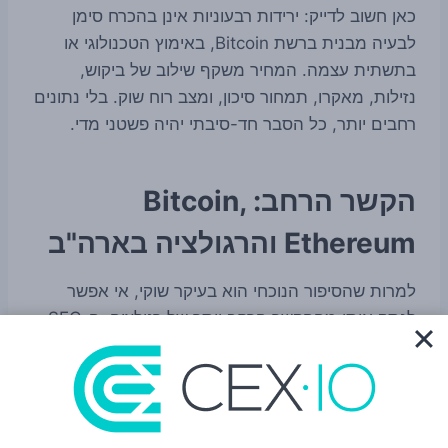
כאן חשוב לדייק: ירידות רבעוניות אינן בהכרח סימן
לבעיה מבנית ברשת Bitcoin, באימוץ הטכנולוגי או
בתשתית עצמה. המחיר משקף שילוב של ביקוש,
נזילות, מאקרו, תמחור סיכון, ומצב רוח שוק. בלי נתונים
רחבים יותר, כל הסבר חד-סיבתי יהיה פשטני מדי.
הקשר הרחב: Bitcoin,
Ethereum והרגולציה בארה"ב
למרות שהסיפור הנוכחי הוא בעיקר שוקי, אי אפשר
לנתק אותו מההקשר הרחב יותר של רגולציה. ה-SEC
ממשיך להיות גוף מפתח בעיצוב האווירה סביב נכסי
קריפטו בארה"ב, גם כאשר אין הודעה חדשה בכל יום.
עצם קיומה של אי-ודאות רגולטורית משפיע על תמחור
סיכון, על נכונות של גופים מוסדיים לפעול, ועל הדרך