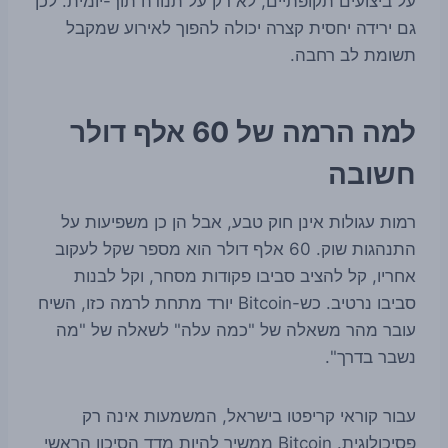
על ביצועים תקופתיים, לא רק על תנודה תוך-יומית. לכן
גם ירידה יחסית קצרה יכולה להפוך לאירוע שמקבל
תשומת לב רחבה.
למה הרמה של 60 אלף דולר
חשובה
רמות עגולות אינן חוק טבע, אבל הן כן משפיעות על
התנהגות שוק. 60 אלף דולר הוא מספר שקל לעקוב
אחריו, קל להציב סביבו פקודות מסחר, וקל לבנות
סביבו נרטיב. כש-Bitcoin יורד מתחת לרמה כזו, השיח
עובר מהר משאלה של "כמה עלה" לשאלה של "מה
נשבר בדרך".
עבור קוראי קריפטו בישראל, המשמעות אינה רק
פסיכולוגית. Bitcoin ממשיך להיות מדד הסיכון הראשי