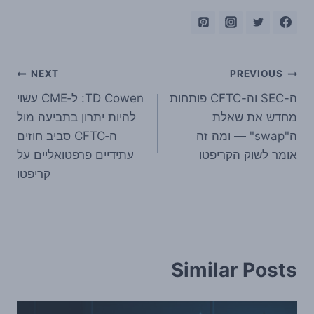
ניווט
NEXT
PREVIOUS
ה-SEC וה-CFTC פותחות
TD Cowen: ל‑CME עשוי
מחדש את שאלת
להיות יתרון בתביעה מול
ה"swap" — ומה זה
ה‑CFTC סביב חוזים
אומר לשוק הקריפטו
עתידיים פרפטואליים על
קריפטו
Similar Posts