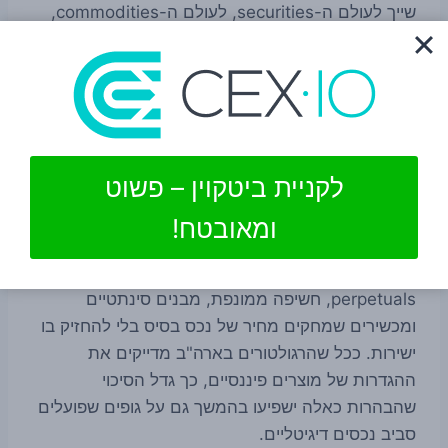
שייך לעולם ה-securities, לעולם ה-commodities,
או למסגרת רגולטורית אחרת. לא כל דיון על swaps
משליך ישירות על טוקנים, DeFi או בורסות קריפטו,
אבל הוא בהחלט חלק מאותו מאבק גבולות שמגדיר
את השוק.
לקניית ביטקוין – פשוט
למה זה מעניין את שוק הקריפטו
ומאובטח!
שוק הקריפטו לא בנוי רק על מסחר ספוט. יש בו גם
שכבה גדולה של מוצרים נגזרים: חוזים עתידיים,
perpetuals, חשיפה ממונפת, מבנים סינתטיים
ומכשירים שמחקים מחיר של נכס בסיס בלי להחזיק בו
ישירות. ככל שהרגולטורים בארה"ב מדייקים את
ההגדרות של מוצרים פיננסיים, כך גדל הסיכוי
שהבהרות כאלה ישפיעו בהמשך גם על גופים שפועלים
סביב נכסים דיגיטליים.