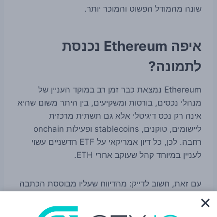
שונה מהמודל הפשוט והמוכר יותר.
איפה Ethereum נכנסת
לתמונה?
Ethereum נמצאת כבר זמן רב במוקד העניין של
מנהלי נכסים, בורסות ומשקיעים, בין היתר משום שהיא
אינה רק נכס דיגיטלי אלא גם תשתית מרכזית
ליישומים, טוקנים, stablecoins ופעילות onchain
רחבה. לכן, כל דיון אמריקאי על ETF חדשניים עשוי
לעניין במיוחד קהל שעוקב אחרי ETH.
עם זאת, חשוב לדייק: מהדיווח שעליו מבוססת הכתבה
לא עולה קביעה חדשה של ה-SEC לגבי Ethereum
עצמה, ולא עולה ממנו הכרעה רגולטורית ספציפית לגבי