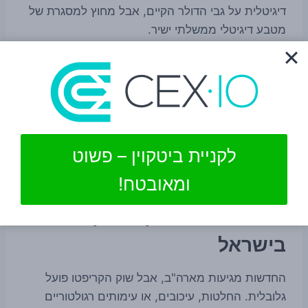
דיגיטלית על גבי הדולר הקיים, אבל מחוץ למסגרת של
מטבע דיגיטלי ממשלתי ישיר.
מבחינה רגולטורית, אלה לא מוצרים זהים. ועדיין, הם
נוגעים באותה שאלה בסיסית: מי ישלוט בכסף הדיגיטלי
של העתיד — המדינה, הבנקים, או חברות פרטיות
שפועלות תחת רגולציה. לכן, כל התפתחות פוליטית
סביב CBDC מקרינה כמעט מיד גם על השיח סביב
לקניית ביטקוין – פשוט
Stablecoins.
ומאובטח!
למה זה חשוב לקוראי קריפטו
בישראל
החדשות מגיעות מארה"ב, אבל שוק הקריפטו פועל
גלובלית. החלטות, עיכובים, או עימותים רגולטוריים