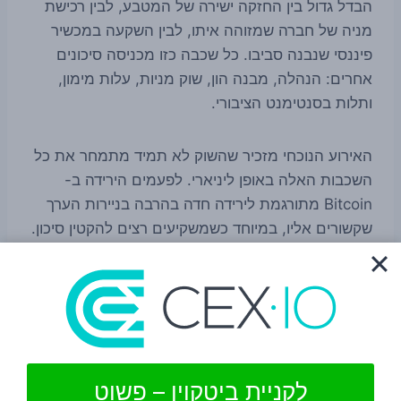
הבדל גדול בין החזקה ישירה של המטבע, לבין רכישת
מניה של חברה שמזוהה איתו, לבין השקעה במכשיר
פיננסי שנבנה סביבו. כל שכבה כזו מכניסה סיכונים
אחרים: הנהלה, מבנה הון, שוק מניות, עלות מימון,
ותלות בסנטימנט הציבורי.
האירוע הנוכחי מזכיר שהשוק לא תמיד מתמחר את כל
השכבות האלה באופן ליניארי. לפעמים הירידה ב-
Bitcoin מתורגמת לירידה חדה בהרבה בניירות הערך
שקשורים אליו, במיוחד כשמשקיעים רצים להקטין סיכון.
מנקודת מבט רחבה יותר, זה גם מדגיש עד כמה הגבול
בין שוק הקריפטו לשוק ההון המסורתי כבר מטושטש.
Bitcoin אולי נולד מחוץ למערכת הפיננסית הישנה,
אבל בפועל הוא משפיע היום גם על חברות ציבוריות,
על מכשירי חוב והון, ועל האופן שבו וול סטריט
לקניית ביטקוין – פשוט