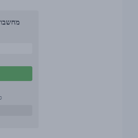
מחשבון
ס