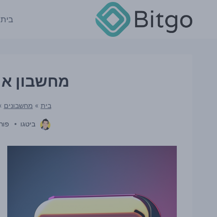
Ski
t
בית
conten
מחשבון אי
בית
»
מחשבונים
»
ביטגו
פור