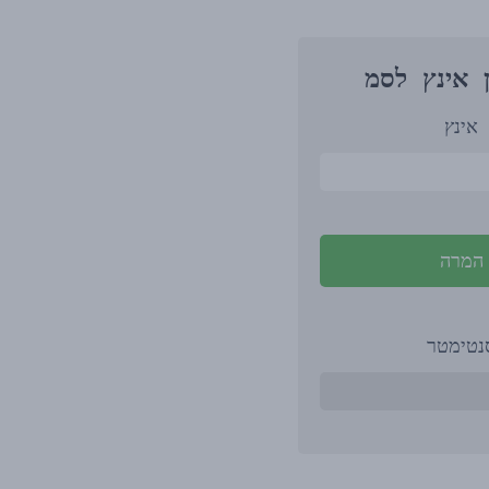
 אינץ לסמ
אינץ
המרה
נטימטר