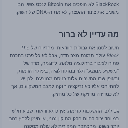
BlackRock לא הופכים את Bitcoin לנכס צפוי. הם
משנים את צינור ההפצה, לא את ה-DNA של השוק.
מה עדיין לא ברור
חשוב לסמן את גבולות הוודאות. מהדיווח של
The
Block
עולה תמונת מצב חדה, אבל לא כל פרט בהכרח
פתוח לציבור ברזולוציה מלאה. לדוגמה, מדד של
"משקיע ממוצע" תלוי במתודולוגיה, בעיתוי הזרמות,
ובאופן שבו מחשבים עלות כניסה ממוצעת. לכן יש
להתייחס אליו כאינדיקציה חזקה למצב המשקיעים, אך
לא כמדידה מדויקת של כל מחזיק.
גם לגבי ההשלכות קדימה, אין כרגע ודאות. שבוע חלש
במיוחד יכול להיות חלק מתיקון זמני, או סימן ללחץ רחב
יותר בשוק. מהכתבה המקורית לא עולה מסקנה