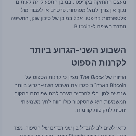
מעצם ההחזקה בקריפטו. במובן התפעולי זה לעיתים
נכון: אין צורך לנהל מפתחות פרטיים או לעבוד מול
פלטפורמות קריפטו. אבל במובן של סיכון שוק, החשיפה
נותרת חשיפה ל-Bitcoin.
השבוע השני-הגרוע ביותר
לקרנות הספוט
הדיווח של
The Block
מציין כי קרנות הספוט על
Bitcoin בארה״ב סגרו את השבוע השני-הגרוע ביותר
שנרשם להן. בלי להרחיב מעבר למה שפורסם במקור,
המשמעות היא שהסקטור כולו חווה לחץ משמעותי
יחסית לתקופות קודמות.
כדאי לשים לב להבדל בין שני רבדים של הסיפור. מצד
אחד, יש את ביצועי Bitcoin עצמו. מצד שני, יש את