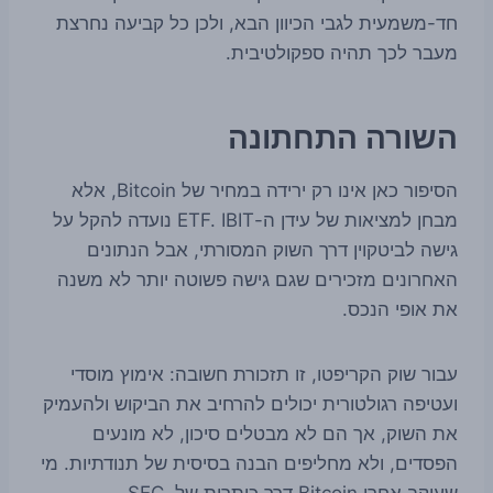
חד-משמעית לגבי הכיוון הבא, ולכן כל קביעה נחרצת
מעבר לכך תהיה ספקולטיבית.
השורה התחתונה
הסיפור כאן אינו רק ירידה במחיר של Bitcoin, אלא
מבחן למציאות של עידן ה-ETF. IBIT נועדה להקל על
גישה לביטקוין דרך השוק המסורתי, אבל הנתונים
האחרונים מזכירים שגם גישה פשוטה יותר לא משנה
את אופי הנכס.
עבור שוק הקריפטו, זו תזכורת חשובה: אימוץ מוסדי
ועטיפה רגולטורית יכולים להרחיב את הביקוש ולהעמיק
את השוק, אך הם לא מבטלים סיכון, לא מונעים
הפסדים, ולא מחליפים הבנה בסיסית של תנודתיות. מי
שעוקב אחרי Bitcoin דרך כותרות של SEC,