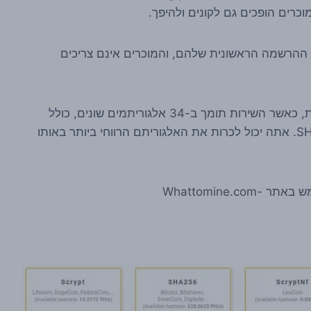
רים הופכים גם לקונים ולהיפך.
חיל להזמין hashpower מיד לאחר ההרשמה הראשונית שלהם, והמוכרים אינם צריכים
כקונה אתה יכול לבחור איזה מטבע קריפטוגרפי לכרות, כאשר השירות תומך ב-34 אלגוריתמים שונים, כולל
SHA-256, Blake, Equihash, Scrypt, X11, X13, X15. אתה יכול לכרות את האלגוריתם הרווחי ביותר באותו
Whattomine.c