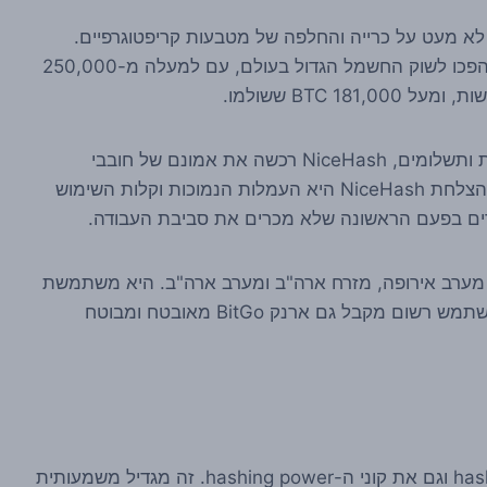
מאז פתיחת הדלתות הוירטואליות שלה, NiceHash הפכו לשוק החשמל הגדול בעולם, עם למעלה מ-250,000
מיותר לציין שבמהלך שבע שנים וכל כך הרבה הזמנות ותשלומים, NiceHash רכשה את אמונם של חובבי
מטבעות קריפטוגרפיים ברחבי העולם. סיבה נוספת להצלחת NiceHash היא העמלות הנמוכות וקלות השימוש
רים בפעם הראשונה שלא מכרים את סביבת העבודה.
ירופה, מערב אירופה, מזרח ארה"ב ומערב ארה"ב. היא משתמשת
בטכנולוגיה מתקדמת בתשתית ובמשלוח שלה. כל משתמש רשום מקבל גם ארנק BitGo מאובטח ומבוטח
NiceHash יכול לשמש גם את מוכרי ה-hashing power וגם את קוני ה-hashing power. זה מגדיל משמעותית