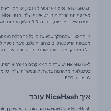
NiceHash פועלים מאז אפריל 2014, אז הם יודעים לא מעט על כרייה והחלפה של מטבעות קריפטוגרפיים.
כורים פעילים מדי יום, יותר מ-3.3 מיליון הזמנות מוגשות, ומעל 181,000 BTC ששולמו.
של הממשק, מה שהופך אותו לבחירה טובה עבור כו
ל-NiceHash יש שרתים הממוקמים במזרח א
להפקדות BTC.
איך NiceHash עובד