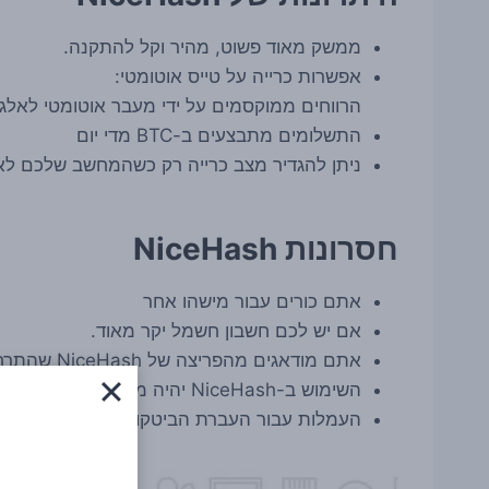
ממשק מאוד פשוט, מהיר וקל להתקנה.
אפשרות כרייה על טייס אוטומטי:
הרווחים ממוקסמים על ידי מעבר אוטומטי לאלגור
התשלומים מתבצעים ב-BTC מדי יום
ניתן להגדיר מצב כרייה רק כשהמחשב שלכם לא 
חסרונות NiceHash
אתם כורים עבור מישהו אחר
אם יש לכם חשבון חשמל יקר מאוד.
אתם מודאגים מהפריצה של NiceHash שהתרחשה ב-2017
השימוש ב-NiceHash יהיה מעט פחות רווחי מכרייה ישירה של מטבעות
העמלות עבור העברת הביטקוין שהרווחתם יכולו