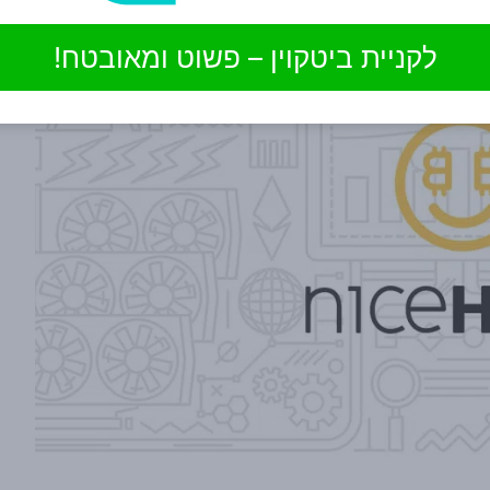
לקניית ביטקוין – פשוט ומאובטח!