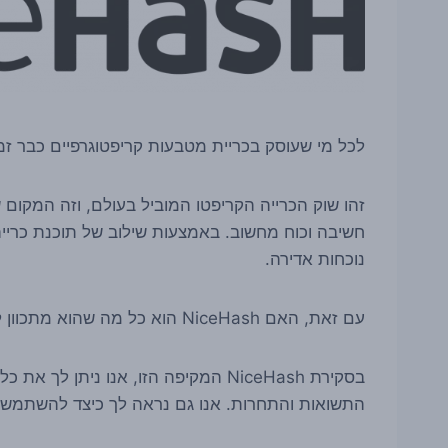
לכל מי שעוסק בכריית מטבעות קריפטוגרפיים כבר זמן מ
זהו שוק הכרייה הקריפטו המוביל בעולם, וזה המקום ש
נוכחות אדירה.
עם זאת, האם NiceHash הוא כל מה שהוא מתכוון להיות?
בסקירת NiceHash המקיפה הזו, אנו נית
התשואות והתחרות. אנו גם נראה לך כיצד להשתמש ב-NiceHash וכן את השיקולים המרכז