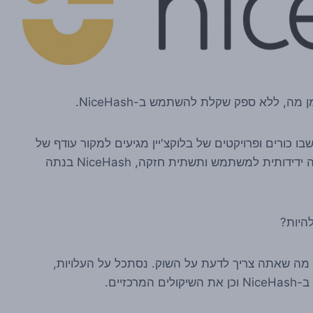
ה, ללא ספק שקלת להשתמש ב-NiceHash.
בו כורים ופרויקטים של בלוקצ'יין מגיעים למקור עודף של
חשיבה וכוח מחשוב. באמצעות שילוב של תוכנת כרייה ידידותית למשתמש ותשתית חזקה, NiceHash בנתה
ן לך את כל מה שאתה צריך לדעת על השוק. נסתכל על העלויות,
יים.