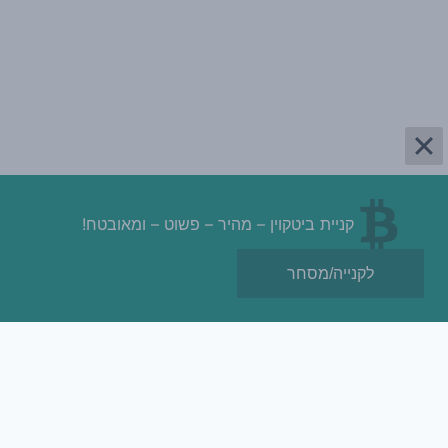
מסעדות כשרות מהדרין
SEO
קניית ביטקוין – מהיר – פשוט – ומאובטח!
© 2026 ביטגו | מדריכים וחדשות קריפטו | BITGO.CO.IL
לקנייה/מסחר