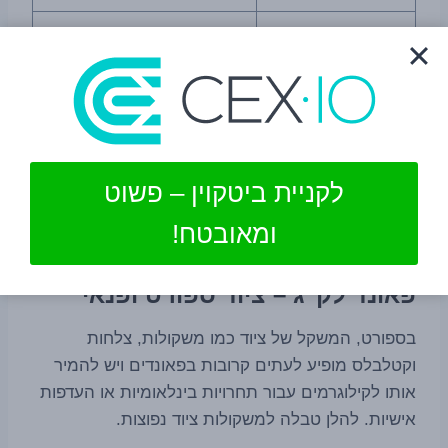
9.072
20
13.608
30
18.144
40
22.680
50
לקניית ביטקוין – פשוט
ומאובטח!
פאונד לקג בעלי חיים
פאונד לק"ג – ציוד ספורט ופנאי
בספורט, המשקל של ציוד כמו משקולות, צלחות
וקטלבלס מופיע לעתים קרובות בפאונדים ויש להמיר
אותו לקילוגרמים עבור תחרויות בינלאומיות או העדפות
אישיות. להלן טבלה למשקולות ציוד נפוצות.