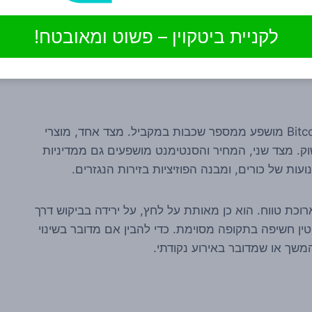
כהיפוך זמני בסנטימנט. אבל חשוב לא פחות להבין את המגבלה: תנועות בקרנות ETF אינן מדד מושלם לביקוש
הכולל ל-Bitcoin. יש מסחר ישיר בזירות קריפטו, יש פעילות OTC, יש החזקות ארוכות טווח מחוץ למבנה של
לקניית ביטקוין – פשוט ומאובטח!
אחד הלקחים המרכזיים מהשנה האחרונה הוא ש-Bitcoin מושפע ממספר שכבות במקביל. מצד אחד, מוצרי
וק. מצד שני, המחיר והסנטימנט מושפעים גם ממדיניות
תנועות של כורים, ומבנה הפוזיציות בזירות הנגזרים.
וכת טווח. הוא כן מאותת על לחץ, על ירידה בביקוש דרך
ן חשיפה בתקופה מסוימת. כדי להבין אם מדובר בשינוי
משך או שמדובר באירוע נקודתי.