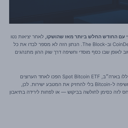
לאחר יציאות נטו
של כ-4.5 מיליארד דולר, לפי דיווחים שפורסמו ב-CoinDesk וב-The Block. הנתון הזה לא מספר לבדו את כל
ב לאופן שבו כסף מוסדי וחשיפה דרך שוק ההון מתנהגים
הנקודה המרכזית כאן פשוטה: מאז אישור המוצרים הללו בארה״ב, Spot Bitcoin ETF הפכו לאחד הערוצים
המרכזיים שדרכם משקיעים מסורתיים יכולים לקבל חשיפה ל-Bitcoin בלי להחזיק את המטבע ישירות. לכן,
ס לזה כסימן לחולשה בביקוש — או לפחות לירידה בתיאבון