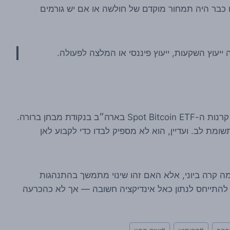
ם כבר היה תמחור מוקדם של חולשה או אם יש גורמים
 ייעוץ השקעות, ייעוץ פיננסי או המלצה לפעולה.
הנתון של כ-4.5 מיליארד דולר יציאות ביוני מציב את קרנות ה-Spot Bitcoin ETF בארה״ב בנקודת מבחן ברורה.
תשומת לב. ועדיין, הוא לא מספיק לבדו כדי לקבוע לאן
ה קרה ביוני, אלא האם זהו שינוי מתמשך בהתנהגות
ן להתייחס לנתון כאל אינדיקציה חשובה — אך לא כהכרעה