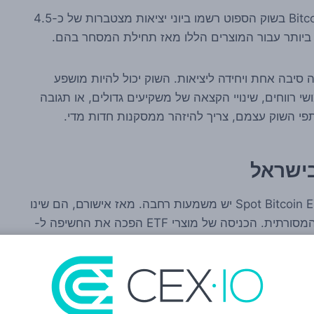
לפי שני המקורות, קרנות ה-ETF האמריקאיות על Bitcoin בשוק הספוט רשמו ביוני יציאות מצטברות של כ-4.5
וע ביותר עבור המוצרים הללו מאז תחילת המסחר בהם.
סיבה אחת ויחידה ליציאות. השוק יכול להיות מושפע
 רווחים, שינויי הקצאה של משקיעים גדולים, או תגובה
תפי השוק עצמם, צריך להיזהר ממסקנות חדות מדי.
בישראל
גם עבור מי שלא משקיע דרך בורסות בארה״ב, ל-Spot Bitcoin ETF יש משמעות רחבה. מאז אישורם, הם שינו
את הדרך שבה Bitcoin מתחבר למערכת הפיננסית המסורתית. הכניסה של מוצרי ETF הפכה את החשיפה ל-
ם פיננסיים, חשבונות ברוקראז' ומשקיעים שמעדיפים מוצר
כשיש כניסות חזקות לקרנות כאלה, רבים רואים בכך רוח גבית ל-Bitcoin. כשיש יציאות חדות, זה יכול להתפרש