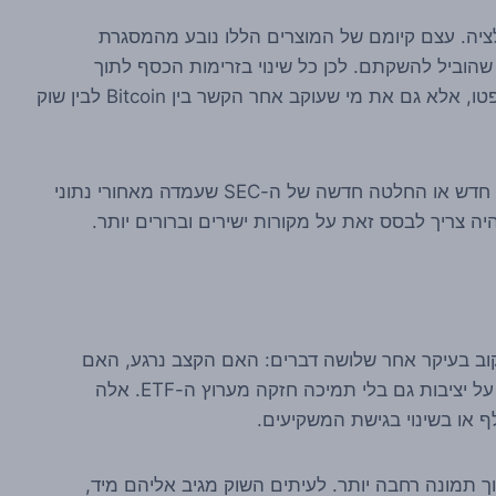
קשור ישירות גם לרגולציה. עצם קיומם של המוצרים הללו נובע מהמסגרת
, ומהמעורבות של ה-SEC בתהליך שהוביל להשקתם. לכן כל שינוי בזרימות הכסף לתוך
הקרנות או החוצה מהן מעניין לא רק את סוחרי הקריפטו, אלא גם את מי שעוקב אחר הקשר בין Bitcoin לבין שוק
עם זאת, מהדיווחים הנוכחיים לא עולה שינוי רגולטורי חדש או החלטה חדשה של ה-SEC שעמדה מאחורי נתוני
היה צריך לבסס זאת על מקורות ישירים וברורים יותר.
עקוב בעיקר אחר שלושה דברים: האם הקצב נרגע, האם
חוזרות כניסות לקרנות, והאם Bitcoin מצליח לשמור על יציבות גם בלי תמיכה חזקה מערוץ ה-ETF. אלה
ף או בשינוי בגישת המשקיעים.
ך תמונה רחבה יותר. לעיתים השוק מגיב אליהם מיד,