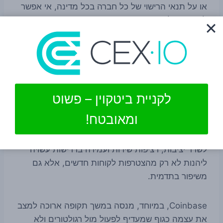
או על תנאי הרישוי של כל חברה בכל מדינה, אי אפשר
לקבוע בשלב הזה עד כמה הפגיעה ב-Binance
עמוקה. מדובר בהתפתחות חשובה, אבל התמונה עדיין
נבנית.
הזווית של Coinbase ו-OKX
לקניית ביטקוין – פשוט
מבחינת Coinbase ו-OKX, זהו רגע נוח לחדד מסר
ומאובטח!
פשוט: בעולם שבו רגולציה הופכת קשוחה יותר,
משתמשים מחפשים ודאות תפעולית. בורסה שמצליחה
לשדר יציבות, רציפות שירות ועמידה בדרישות עשויה
ליהנות לא רק מהצטרפות לקוחות חדשים, אלא גם
משיפור בתדמית.
Coinbase, במיוחד, מנסה במשך תקופה ארוכה למצב
את עצמה כגוף שמעדיף לפעול מול רגולטורים ולא