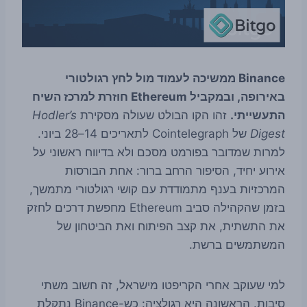
Binance ממשיכה לעמוד מול לחץ רגולטורי
באירופה, ובמקביל Ethereum חוזרת למרכז השיח
התעשייתי.
זהו הקו הבולט שעולה מסקירת
Hodler’s
Digest
של Cointelegraph לתאריכים 14–28 ביוני.
למרות שמדובר בפורמט מסכם ולא בדיווח ראשוני על
אירוע יחיד, הסיפור הרחב ברור: אחת הבורסות
המרכזיות בענף מתמודדת עם קושי רגולטורי מתמשך,
בזמן שהקהילה סביב Ethereum מחפשת דרכים לחזק
את התשתית, את קצב הפיתוח ואת הביטחון של
המשתמשים ברשת.
למי שעוקב אחרי הקריפטו מישראל, זה חשוב משתי
סיבות. הראשונה היא רגולציה: כש-Binance נתקלת