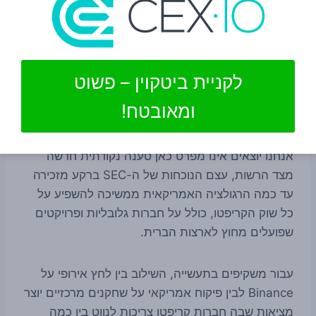
שחקנים שונים נתפסות לכן כבעלות משמעות רחבה,
גם אם עדיין מוקדם לקבוע עד כמה ישפיעו בפועל.
לקניית ביטקוין – פשוט
איפה SEC נכנסת לתמונה
ומאובטח!
לצד Binance ו-Ethereum, ה-SEC נכללת ברשימת
הישויות המרכזיות של הסיפור. גם אם המקור שממנו
אנחנו יוצאים אינו מפרט כאן טענה נקודתית חדשה
מצד הרשות, עצם הנוכחות של ה-SEC ברקע מזכירה
עד כמה הרגולציה האמריקאית ממשיכה להשפיע על
כל שוק הקריפטו, כולל על חברות גלובליות ופרויקטים
שפועלים מחוץ לארצות הברית.
עבור משקיפים בתעשייה, השילוב בין לחץ אירופי על
Binance לבין פיקוח אמריקאי על שחקנים מרכזיים יוצר
מציאות שבה חברות קריפטו צריכות לנווט בין כמה