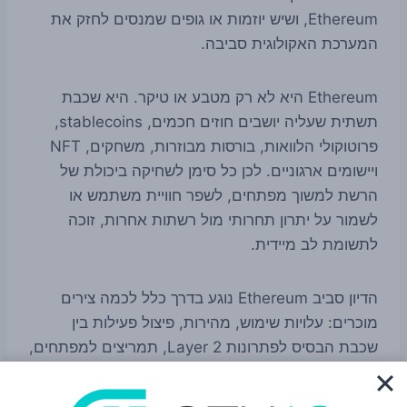
Ethereum, ושיש יוזמות או גופים שמנסים לחזק את
המערכת האקולוגית סביבה.
Ethereum היא לא רק מטבע או טיקר. היא שכבת
תשתית שעליה יושבים חוזים חכמים, stablecoins,
פרוטוקולי הלוואות, בורסות מבוזרות, משחקים, NFT
ויישומים ארגוניים. לכן כל סימן לשחיקה ביכולת של
הרשת למשוך מפתחים, לשפר חוויית משתמש או
לשמור על יתרון תחרותי מול רשתות אחרות, זוכה
לתשומת לב מיידית.
הדיון סביב Ethereum נוגע בדרך כלל לכמה צירים
מוכרים: עלויות שימוש, מהירות, פיצול פעילות בין
שכבת הבסיס לפתרונות Layer 2, תמריצים למפתחים,
ויכולת לשמר קהילה פעילה לאורך זמן. יוזמות חדשות
שמבקשות לספק תמיכה, מימון, תשתיות או תיאום בין