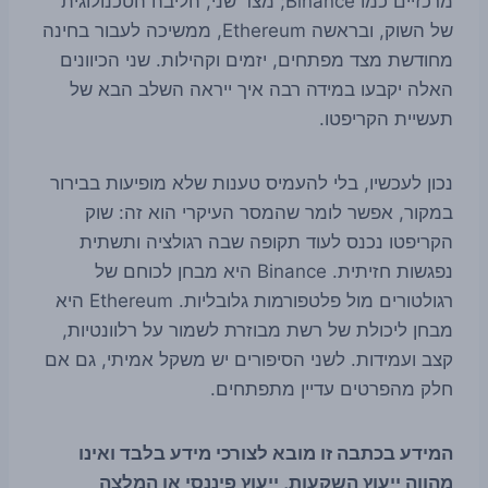
מרכזיים כמו Binance; מצד שני, הליבה הטכנולוגית
של השוק, ובראשה Ethereum, ממשיכה לעבור בחינה
מחודשת מצד מפתחים, יזמים וקהילות. שני הכיוונים
האלה יקבעו במידה רבה איך ייראה השלב הבא של
תעשיית הקריפטו.
נכון לעכשיו, בלי להעמיס טענות שלא מופיעות בבירור
במקור, אפשר לומר שהמסר העיקרי הוא זה: שוק
הקריפטו נכנס לעוד תקופה שבה רגולציה ותשתית
נפגשות חזיתית. Binance היא מבחן לכוחם של
רגולטורים מול פלטפורמות גלובליות. Ethereum היא
מבחן ליכולת של רשת מבוזרת לשמור על רלוונטיות,
קצב ועמידות. לשני הסיפורים יש משקל אמיתי, גם אם
חלק מהפרטים עדיין מתפתחים.
המידע בכתבה זו מובא לצורכי מידע בלבד ואינו
מהווה ייעוץ השקעות, ייעוץ פיננסי או המלצה