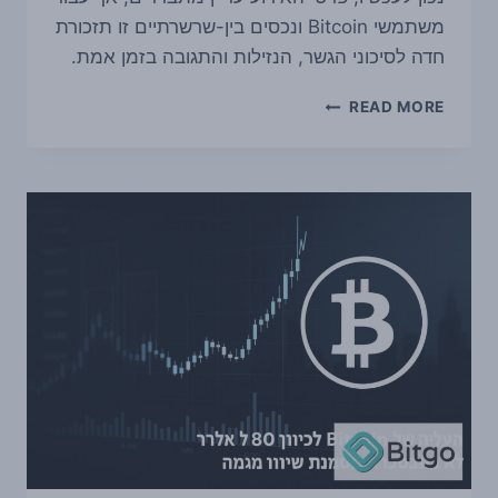
משתמשי Bitcoin ונכסים בין-שרשרתיים זו תזכורת
חדה לסיכוני הגשר, הנזילות והתגובה בזמן אמת.
THORCHAIN
READ MORE
עצרה
מסחר
בעקבות
חשד
לניצול
אבטחה
של
כ-10
מיליון
דולר