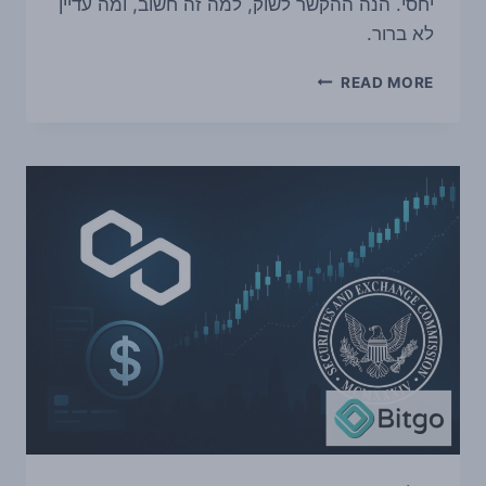
יחסי. הנה ההקשר לשוק, למה זה חשוב, ומה עדיין
לא ברור.
COINBASE
READ MORE
מתאוששת
בזמן
ש-
BITCOIN
נשאר
מעל
80
אלף
דולר
ו-
ALTCOINS
מתחזקים