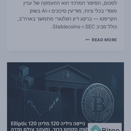
לסכום, הסיפור המרכזי הוא ההעמקה של עניין
מוסדי בכלי ציות, מודיעין סיכונים ו-AI בשוק
הקריפטו — ברקע דיון רגולטורי מתמשך בארה"ב,
כולל סביב SEC ו-Stablecoins.
ELLIPTIC
READ MORE
גייסה
120
מיליון
דולר,
וכניסת
NASDAQ
ו-
DEUTSCHE
BANK
מחדדת
את
כיוון
שוק
הציות
בקריפטו