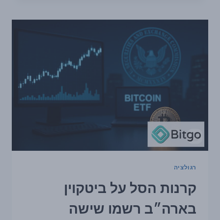
על
ביטקוין
בארה״ב
רשמו
שישה
שבועות
רצופים
של
גיוסים
נטו
רגולציה
קרנות הסל על ביטקוין
בארה״ב רשמו שישה