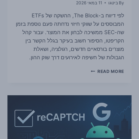
By
ביטגו
11 במאי 2026
לפי דיווח ב-The Block, ההשקה של ETFs
המבוססים על שווקי חיזוי נדחתה פעם נוספת בזמן
שה-SEC ממשיכה לבחון את המוצר. עבור קהל
הקריפטו, הסיפור חשוב בעיקר בגלל הקשר בין
מוצרים בורסאיים חדשים, רגולציה, ושאלת
הגבולות של חשיפה לאירועים דרך שוק ההון.
ההשקה
READ MORE
של
ETFS
על
שווקי
חיזוי
נדחתה
שוב:
ה-
SEC
ממשיכה