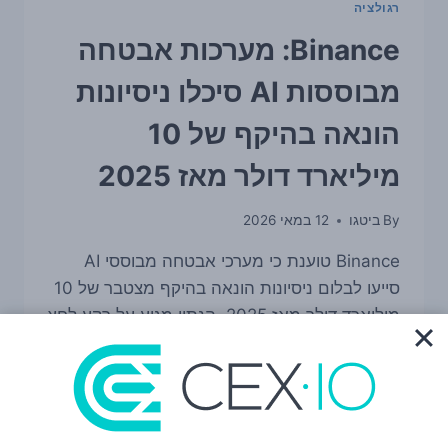
רגולציה
Binance: מערכות אבטחה
מבוססות AI סיכלו ניסיונות
הונאה בהיקף של 10
מיליארד דולר מאז 2025
By
ביטגו
12 במאי 2026
Binance טוענת כי מערכי אבטחה מבוססי AI
סייעו לבלום ניסיונות הונאה בהיקף מצטבר של 10
מיליארד דולר מאז 2025. הנתון מגיע על רקע לחץ
רגולטורי מתמשך, כולל מצד ה-SEC, ומחדד את
השאלה איך בורסות קריפטו מציגות ניהול סיכונים,
פיקוח והגנת משתמשים.
BINANCE:
READ MORE