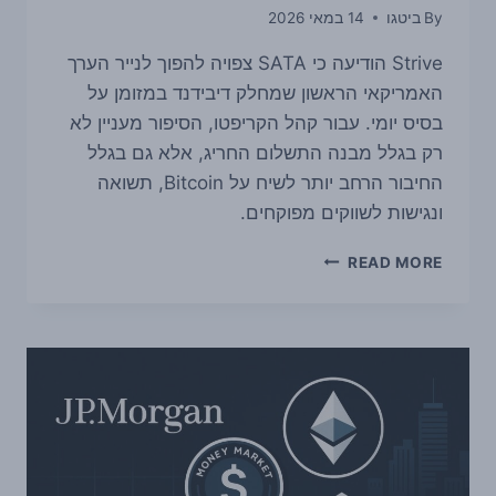
By
ביטגו
14 במאי 2026
Strive הודיעה כי SATA צפויה להפוך לנייר הערך
האמריקאי הראשון שמחלק דיבידנד במזומן על
בסיס יומי. עבור קהל הקריפטו, הסיפור מעניין לא
רק בגלל מבנה התשלום החריג, אלא גם בגלל
החיבור הרחב יותר לשיח על Bitcoin, תשואה
ונגישות לשווקים מפוקחים.
STRIVE
READ MORE
רוצה
לחלק
דיבידנד
יומי
דרך
SATA
—
ומה
זה
אומר