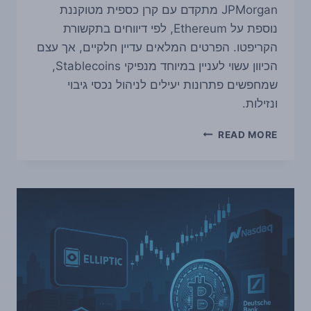
JPMorgan מתקדם עם קרן כספית מטוקננת
נוספת על Ethereum, לפי דיווחים בתקשורת
הקריפטו. הפרטים המלאים עדיין חלקיים, אך עצם
הכיוון עשוי לעניין במיוחד מנפיקי Stablecoins,
שמחפשים פתרונות יעילים לניהול נכסי גיבוי
ונזילות.
JPMORGAN
READ MORE
מקדם
קרן
כספית
מטוקננת
על
ETHEREUM,
עם
זווית
אפשרית
למנפיקי
STABLECOINS