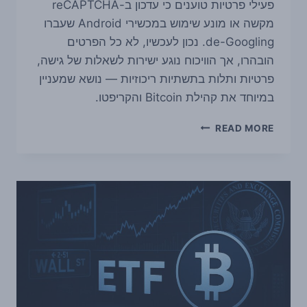
פעילי פרטיות טוענים כי עדכון ב-reCAPTCHA
מקשה או מונע שימוש במכשירי Android שעברו
de-Googling. נכון לעכשיו, לא כל הפרטים
הובהרו, אך הוויכוח נוגע ישירות לשאלות של גישה,
פרטיות ותלות בתשתיות ריכוזיות — נושא שמעניין
במיוחד את קהילת Bitcoin והקריפטו.
עדכון
READ MORE
ב-
RECAPTCHA
מעורר
ביקורת:
האם
מכשירי
ANDROID
ללא
GOOGLE
נחסמים
—
ולמה