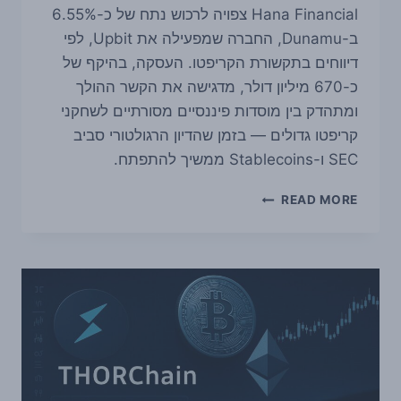
Hana Financial צפויה לרכוש נתח של כ-6.55%
ב-Dunamu, החברה שמפעילה את Upbit, לפי
דיווחים בתקשורת הקריפטו. העסקה, בהיקף של
כ-670 מיליון דולר, מדגישה את הקשר ההולך
ומתהדק בין מוסדות פיננסיים מסורתיים לשחקני
קריפטו גדולים — בזמן שהדיון הרגולטורי סביב
SEC ו-Stablecoins ממשיך להתפתח.
HANA
READ MORE
BANK
נכנס
ל-
DUNAMU,
מפעילת
UPBIT:
עסקה
של
כ-670
מיליון