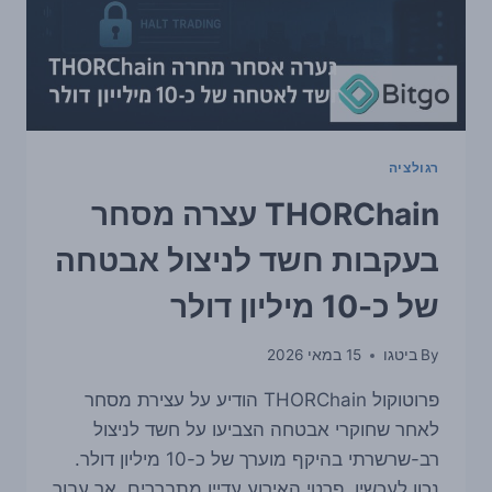
דולר
מסמנת
התקרבות
נוספת
בין
בנקאות
לקריפטו
רגולציה
THORChain עצרה מסחר
בעקבות חשד לניצול אבטחה
של כ-10 מיליון דולר
By
ביטגו
15 במאי 2026
פרוטוקול THORChain הודיע על עצירת מסחר
לאחר שחוקרי אבטחה הצביעו על חשד לניצול
רב-שרשרתי בהיקף מוערך של כ-10 מיליון דולר.
נכון לעכשיו, פרטי האירוע עדיין מתבררים, אך עבור