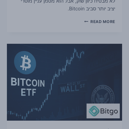
לא מבטיח כיוון שוק, אבל הוא מסמן עניין מוסדי
יציב יותר סביב Bitcoin.
תעודות
READ MORE
הסל
על
ביטקוין
בארה״ב
רשמו
שישה
שבועות
רצופים
של
זרימות
חיוביות