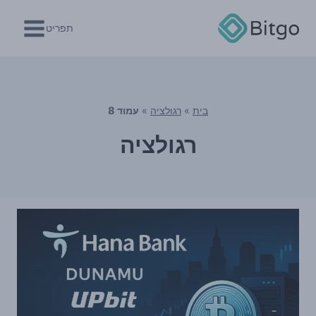
Ski
t
תפריט
conten
בית
»
רגולציה
»
עמוד 8
רגולציה