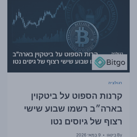
שישה
שבועות
רצופים
של
גיוסים
נטו
—
לראשונה
זה
תשעה
חודשים
רגולציה
קרנות הספוט על ביטקוין
בארה״ב רשמו שבוע שישי
רצוף של גיוסים נטו
By
ביטגו
9 במאי 2026