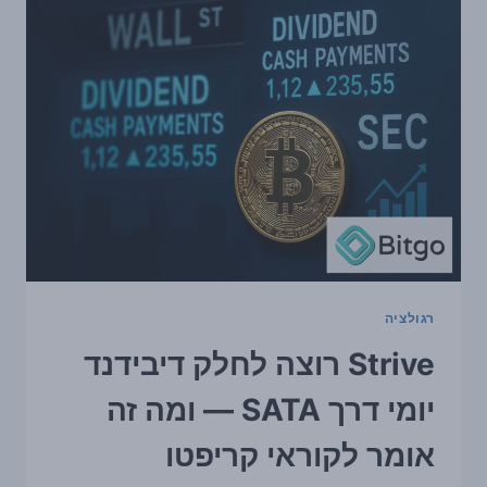
אלף
דולר
לא
בהכרח
מסמנת
שינוי
מגמה
רגולציה
Strive רוצה לחלק דיבידנד
יומי דרך SATA — ומה זה
אומר לקוראי קריפטו