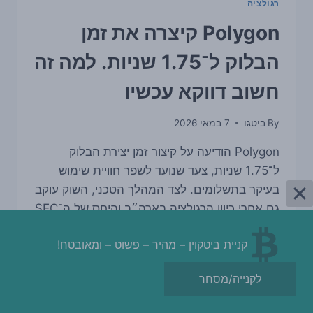
רגולציה
Polygon קיצרה את זמן
הבלוק ל־1.75 שניות. למה זה
חשוב דווקא עכשיו
By
ביטגו
7 במאי 2026
Polygon הודיעה על קיצור זמן יצירת הבלוק
ל־1.75 שניות, צעד שנועד לשפר חוויית שימוש
בעיקר בתשלומים. לצד המהלך הטכני, השוק עוקב
גם אחרי כיוון הרגולציה בארה״ב והיחס של ה־SEC
לנכסי קריפטו ולשימושים מבוססי Stablecoins.
קניית ביטקוין – מהיר – פשוט – ומאובטח!
POLYGON
READ MORE
קיצרה
לקנייה/מסחר
את
זמן