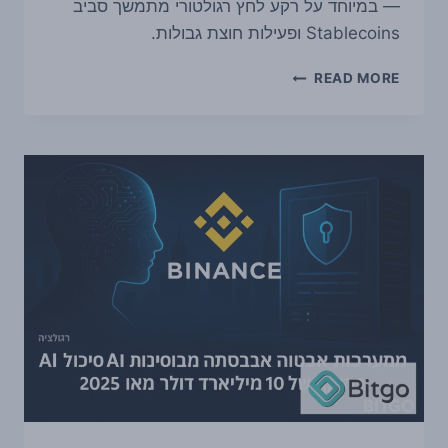
— במיוחד על רקע לחץ רגולטורי מתמשך סביב
Stablecoins ופעילות חוצת גבולות.
ELLIPTIC
READ MORE
גייסה
120
מיליון
דולר,
והמסר
לשוק
הקריפטו
ברור:
ציות,
AI
ומעקב
עולים
מדרגה