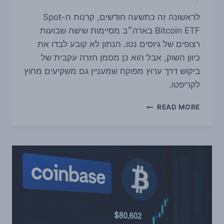
לראשונה זה כתשעה חודשים, קרנות ה-Spot
Bitcoin ETF בארה״ב מסיימות שישה שבועות
רצופים של גיוסים נטו. הנתון לא קובע לבדו את
כיוון השוק, אבל הוא כן מסמן חזרה עקבית של
ביקוש דרך ערוץ מפוקח שמעניין גם משקיעים מחוץ
לקריפטו.
קרנות
READ MORE
הספוט
על
ביטקוין
בארה״ב
רשמו
שבוע
שישי
רצוף
של
גיוסים
נטו