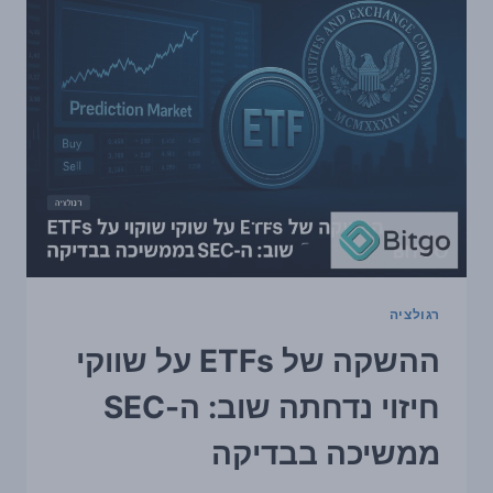
הפסדי
משתמשים
בהיקף
של
10.5
מיליארד
דולר
מהונאות
ודיוג
רגולציה
ההשקה של ETFs על שווקי
חיזוי נדחתה שוב: ה-SEC
ממשיכה בבדיקה