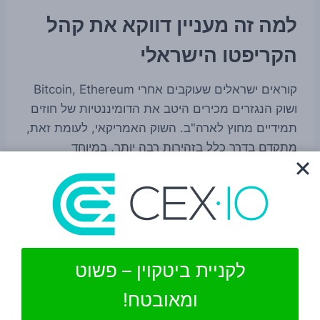
למה זה מעניין דווקא את קהל
הקריפטו הישראלי
קוראים ישראלים שעוקבים אחרי Bitcoin, Ethereum
ושוק הנגזרים מכירים היטב את הדומיננטיות של חוזים
תמידיים מחוץ לארה"ב. השוק האמריקאי, לעומת זאת,
מתקדם בדרך כלל בזהירות רבה יותר, במיוחד
כשמדובר במכשירים ממונפים או במוצרים שעלולים
להיחשב רגישים מבחינה צרכנית ורגולטורית.
אם המאבק בין CME ל-CFTC יתפתח, הוא עשוי
להפוך לעוד מבחן חשוב בשאלה עד כמה וושינגטון
לקניית ביטקוין – פשוט
מוכנה לאמץ מבנים פיננסיים שכבר הפכו לסטנדרט
גלובלי. עבור פלטפורמות קריפטו, ברוקרים, משקיעים
ומאובטח!
מוסדיים וסוחרים מקצועיים, זו לא שאלה תיאורטית. כל