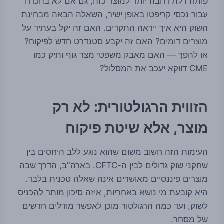
פותח דלת רחבה יותר למוצר כזה, גם אם לא בהכרח
עבור נכסי קריפטו באופן ישיר, השאלה הבאה מבחינת
השוק היא איך ייראה התקדים. האם זה יקל בעתיד על
מוצרים דומים? האם זה יקבע סטנדרט חדש לפיקוח?
או להפך — האם מאבק משפטי מצד גוף ותיק כמו
CME דווקא יעכב את המסלול?
הזווית הרגולטורית: לא רק
מוצר, אלא שיטת פיקוח
העימות הזה חשוב משום שהוא נוגע ללב היחסים בין
שחקני שוק גדולים לבין ה-CFTC. בארה"ב, הדרך שבה
מוצרים פיננסיים מאושרים אינה שאלה טכנית בלבד.
היא קובעת מי נושא באחריות, איזה סיכון מותר להכניס
לשוק, ועד כמה הרגולטור מוכן לאפשר מודלים חדשים
של מסחר.