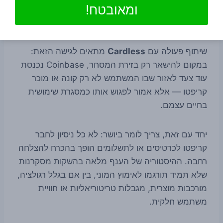
ומאובטח!
דיגיטליים. מוצרי תשלום, כרטיסים, ארנקים ושכבות
תפעוליות הם חלק מהכיוון הזה.
שיתוף פעולה עם
Cardless
מתאים לגישה הזאת:
במקום להישאר רק בזירת המסחר, Coinbase נכנסת
עוד צעד לאזור שבו המשתמש לא רק קונה או מוכר
קריפטו — אלא אמור לפגוש אותו כמסגרת שימושית
בחיים עצמם.
יחד עם זאת, צריך לומר ביושר: לא כל ניסיון לחבר
קריפטו לכרטיסים או לתשלומים הופך בהכרח להצלחה
רחבה. ההיסטוריה של הענף מלאה בהשקות מסקרנות
שלא תמיד תורגמו לאימוץ המוני, בין אם בגלל רגולציה,
מורכבות מוצרית, מגבלות טריטוריאליות או חוויית
משתמש חלקית.