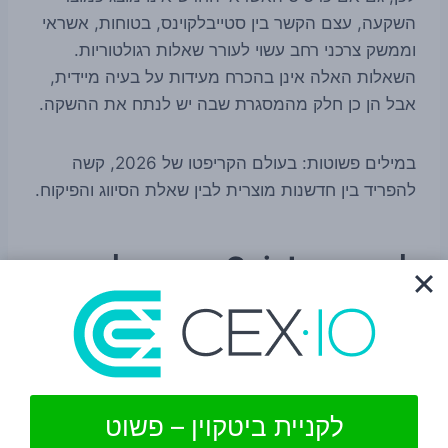
השקעה, עצם הקשר בין סטייבלקוינס, בטוחות, אשראי
וממשק צרכני רחב עשוי לעורר שאלות רגולטוריות.
השאלות האלה אינן בהכרח מעידות על בעיה מיידית,
אבל הן כן חלק מהמסגרת שבה יש לנתח את ההשקה.
במילים פשוטות: בעולם הקריפטו של 2026, קשה
להפריד בין חדשנות מוצרית לבין שאלת הסיווג והפיקוח.
למה Coinbase דוחפת לכיוון
הזה
Coinbase
מנסה כבר זמן רב להרחיב את התפקיד
שלה מעבר לבורסת קריפטו קלאסית. מבחינת החברה,
חיבור בין תשתיות קריפטו לבין שירותים פיננסיים
לקניית ביטקוין – פשוט
יומיומיים הוא דרך להעמיק שימוש אמיתי בנכסים