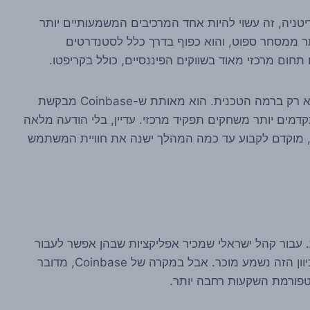
ים בבריטניה, זה עשוי להיות אחד המרכיבים המשמעותיים יותר
תר ממסחר ספוט, והוא כפוף בדרך כלל לסטנדרטים
 תחום מרכזי מאוד בשווקים הפיננסיים, כולל בקריפטו.
לכן, רישיון שמקדם אפשרות לפעול בזירה הזו חשוב לא רק ברמה הטכנית. הוא מאותת ש-Coinbase מבקשת
מים יותר משחקים תפקיד מרכזי. עדיין, בלי הודעה מלאה
ת, מוקדם לקבוע עד כמה המהלך ישנה את חוויית המשתמש
בור קהל ישראלי שמכיר אפליקציות שבהן אפשר לעבור
בין קריפטו, מניות ו-ETF באותה סביבת משתמש, הכיוון הזה נשמע מוכר. אבל במקרה של Coinbase, מדובר
לטפורמת השקעות רחבה יותר.