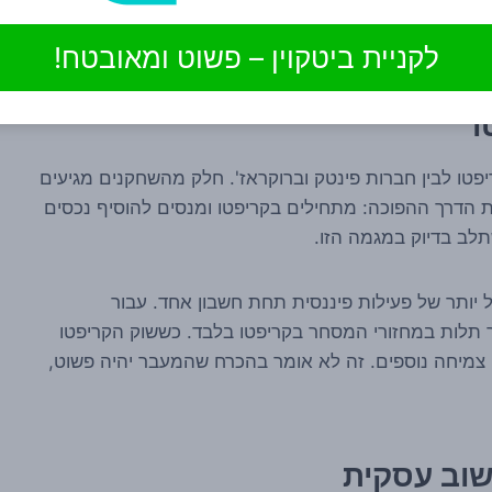
הם תחום עם ביקוש מצד סוחרים מתקדמים, בעוד שמסחר
השקעות כוללת.
לקניית ביטקוין – פשוט ומאובטח!
ו
פטו לבין חברות פינטק וברוקראז'. חלק מהשחקנים מגיעים
ת הדרך ההפוכה: מתחילים בקריפטו ומנסים להוסיף נכסים
יותר של פעילות פיננסית תחת חשבון אחד. עבור
ת ולפזר תלות במחזורי המסחר בקריפטו בלבד. כששוק הקריפטו
י צמיחה נוספים. זה לא אומר בהכרח שהמעבר יהיה פשוט,
חשוב עסקית