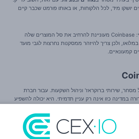
 יושקו מיד, לכל הלקוחות, או באותו פורמט שכבר קיים
נכון לעכשיו, מהמקורות עולה בעיקר הכיוון האסטרטגי: Coinbase מעוניינת להרחיב את סל המוצרים שלה
במלואו, ולכן צריך להיזהר ממסקנות נחרצות לגבי מועד
 קמעונאיים.
 מסחר, שירותי ברוקראז' וניהול השקעות. עבור חברת
 נוכחות רגולטורית ברורה במדינה כזו אינה רק עניין תדמיתי. היא יכולה להשפיע
ים יותר ולהתחרות לא רק מול בורסות קריפטו אחרות, אלא
 רוצה להיות יותר מפלטפורמת קריפטו, בריטניה היא מקום טבעי לבדוק בו