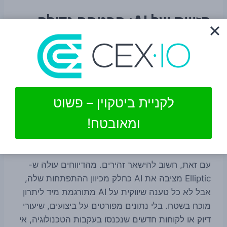
הזווית של AI: הבטחה גדולה,
אבל צריך להישאר מדויקים
הכותרת סביב AI מושכת תשומת לב, ובצדק. בעולם
שבו כמויות הנתונים on-chain רק גדלות, קשה
להסתמך על ניתוח ידני בלבד. מערכות מבוססות AI
לקניית ביטקוין – פשוט
יכולות, לפחות בתיאוריה, לעזור בזיהוי דפוסים מורכבים,
ומאובטח!
לקצר זמני חקירה, לחבר בין ישויות ולשפר סיווג של
כתובות ופעילות חשודה.
עם זאת, חשוב להישאר זהירים. מהדיווחים עולה ש-
Elliptic מציבה את AI כחלק מכיוון ההתפתחות שלה,
אבל לא כל טענה שיווקית על AI מתורגמת מיד ליתרון
מוכח בשטח. בלי נתונים מפורטים על ביצועים, שיעורי
דיוק או לקוחות חדשים שנכנסו בעקבות הטכנולוגיה, אי