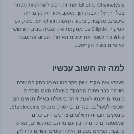
Elliptic, Chainalysis ואחרות הפכו לשחקניות מפתח
בכל דיון על הלבנת הון, מעקב אחרי ארנקים, זיהוי
סיכונים, סנקציות, וניטור תנועות on-chain. כעת, לפי
הסיקור, Elliptic גם ממקמת את עצמה סביב השימוש
ב-
AI
כדי לשפר את יכולות האיתור, הסיווג והתגובה
לאיומים בשוק הקריפטו.
למה זה חשוב עכשיו
העיתוי אינו מקרי. שוק הקריפטו נמצא בתקופה שבה
הוויכוח כבר פחות מתמקד בשאלה האם מוסדות
פיננסיים ייכנסו לענף, ויותר בשאלה
באילו תנאים
הם
יסכימו לפעול בו. בנקים, בורסות, מנפיקי Stablecoins,
פינטקים וחברות תשלומים צריכים היום כלים
שמאפשרים להם להבין עם מי הם מתקשרים, מאילו
כתובות מגיעים כספים, ואילו דפוסים עשויים להדליק