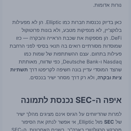
נורות אדומות.
כאן בדיוק נכנסות חברות כמו Elliptic. הן לא מפעילות
בלוקצ'יין, לא מנפיקות מטבע, ולא בונות פרוטוקול
DeFi. הן מספקות את שכבת הראייה והבקרה — כזו
שמוסדות מסורתיים רואים בה תנאי בסיסי לפני הרחבת
פעילות בתחום. עצם ההשתתפות של שמות כמו
Nasdaq ו-Deutsche Bank, כפי שדווח, מאותתת
שהצד המוסדי עדיין בונה חשיפה לקריפטו דרך
תשתיות
ציות ובקרה
, ולא רק דרך מסחר ישיר בנכסים.
איפה ה-SEC נכנסת לתמונה
למרות שהדיווחים על הגיוס אינם מציגים מהלך ישיר
של
SEC
מול Elliptic, אי אפשר לנתק את הסיפור
מהרקע הרגולטורי בארה"ב. בשנים האחרונות, ה-SEC