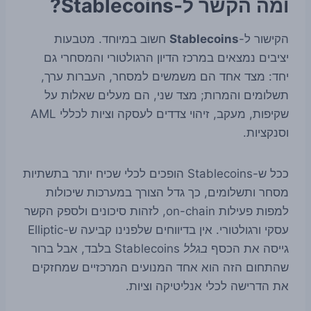
ומה הקשר ל-Stablecoins?
הקישור ל-
Stablecoins
חשוב במיוחד. מטבעות
יציבים נמצאים במרכז הדיון הרגולטורי והמסחרי גם
יחד: מצד אחד הם משמשים למסחר, העברות ערך,
תשלומים והמרות; מצד שני, הם מעלים שאלות על
שקיפות, מעקב, זיהוי צדדים לעסקה וציות לכללי AML
וסנקציות.
ככל ש-Stablecoins הופכים לכלי שכיח יותר בתשתיות
מסחר ותשלומים, כך גדל הצורך במערכות שיכולות
למפות פעילות on-chain, לזהות סיכונים ולספק הקשר
עסקי ורגולטורי. אין בדיווחים שלפנינו קביעה ש-Elliptic
גייסה את הכסף
בגלל
Stablecoins בלבד, אבל ברור
שהתחום הזה הוא אחד המנועים המרכזיים שמחזקים
את הדרישה לכלי אנליטיקה וציות.