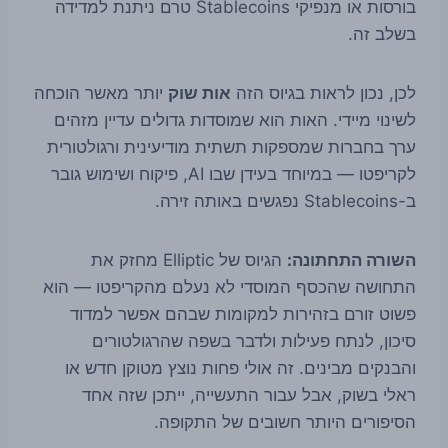
בורסות או מנפיקי Stablecoins טרם ניתנת למדידה
בשלב זה.
לכן, נכון לראות בגיוס הזה
אות שוק
יותר מאשר הוכחה
לשינוי מיידי. האות הוא שמוסדות גדולים עדיין מזהים
ערך בחברות שמספקות תשתית מודיעינית ורגולטורית
לקריפטו — במיוחד בעידן שבו AI, פיקוח ושימוש גובר
ב-Stablecoins נפגשים באותה זירה.
השורה התחתונה:
הגיוס של Elliptic מחזק את
התחושה שהכסף המוסדי לא נעלם מהקריפטו — הוא
פשוט זורם בזהירות למקומות שבהם אפשר למדוד
סיכון, לנתח פעילות ולדבר בשפה שהרגולטורים
והבנקים מבינים. זה אולי פחות נוצץ מטוקן חדש או
ראלי בשוק, אבל עבור התעשייה, ייתכן שזה אחד
הסיפורים היותר חשובים של התקופה.