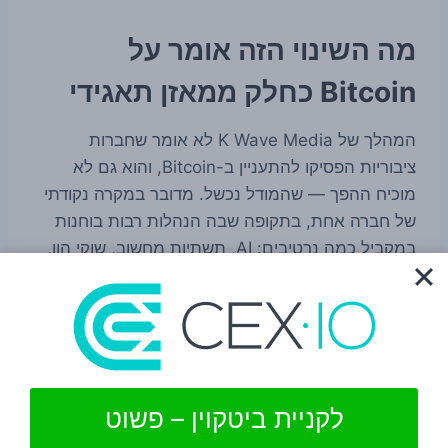
מה השינוי הזה אומר על
Bitcoin כחלק ממאזן תאגידי
המהלך של K Wave Media לא אומר שחברות
ציבוריות הפסיקו להתעניין ב-Bitcoin, והוא גם לא
מוכיח ההפך — שהמודל נכשל. מדובר במקרה נקודתי
של חברה אחת, בתקופה שבה הנהלות רבות בוחנות
במקביל כמה נרטיבים: AI, תשתיות מחשוב, שוקי הון,
קריפטו, ולעיתים גם שילובים ביניהם.
עבור קוראי קריפטו, החשיבות היא בעיקר ברמת
הסנטימנט והמסגור. כשחברה מציגה כיוון של אוצר
ביטקוין, זה בדרך כלל מקבל תהודה משום שהשוק אוהב
לקניית ביטקוין – פשוט
סיפורים על אימוץ מוסדי. כשאותה חברה חוזרת בה
ומעבירה את הכסף ל-AI, זה מזכיר עד כמה התחרות