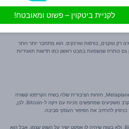
ך עניין, אבל חברות שרוצות לשרוד לאורך זמן מחפשות בדרך כלל מנועי
לקניית ביטקוין – פשוט ומאובטח!
וע ניירות ערך, אם אכן תיבנה ותפעל כמתוכנן, עשויה לתת
ו רק טוקנים, בורסות וארנקים. הוא מתחבר יותר ויותר
. לכן גם כותרת שנשמעת במבט ראשון כמו חדשות תאגידיות
Bitcoin לא הוזכר כאן רק כרקע שיווקי. במקרה של Metaplanet, הזהות הציבורית שלה בשיח הקריפטו קשורה
במידה רבה לחשיפה למטבע ולעניין שהיא מעוררת בקרב משקיעים שמחפשים מניות עם זיקה ל-Bitcoin. לכן,
ניסיון להרחיב את הסיפור העסקי סביבה.
זה לא אומר בהכרח שהמהלך ישנה את מעמד Bitcoin, ולא בטוח שיהיה לו אפקט ישיר על השוק עצמו. אבל הוא