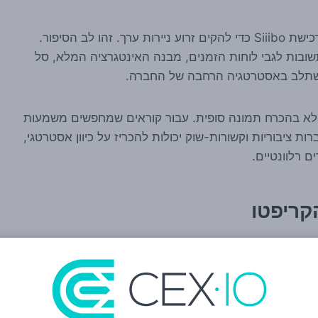
מהדיווח עולה כי Metaplanet מתכוונת להשתמש ברכישת Siiibo כדי להקים זרוע ניירות ערך. זהו לב הסיפור.
תשובות לגבי לוחות הזמנים, מבנה האינטגרציה המלא, סל
תשתלב באסטרטגיה הרחבה של החברה.
בל לא בהכרח תמונה סופית. עבור קוראים שמחפשים משמעות
ת ציבוריות וקשורות-שוק יכולות להכריז על כיוון אסטרטגי,
ם רלוונטיים.
קריפטו
פטו, או כאלה שבנו לעצמן תדמית ציבורית סביב
 אל מעבר להחזקה ישירה במטבע. במקום להישאר רק עם נרטיב
 פיננסיות, שירותי שוק הון, ניהול הון, חיתום או מסגרות פעילות אחרות