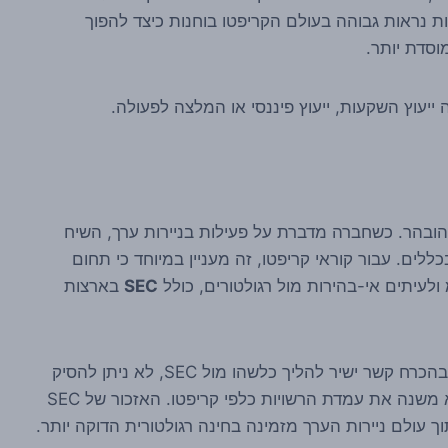
ת נראות גבוהה בעולם הקריפטו בוחנות כיצד להפוך
וסדת יותר.
 ייעוץ השקעות, ייעוץ פיננסי או המלצה לפעולה.
הובהר. כשחברה מדברת על פעילות בניירות ערך, השיח
כללים. עבור קוראי קריפטו, זה מעניין במיוחד כי תחום
לעיתים אי-בהירות מול רגולטורים, כולל
SEC
בארצות
עם זאת, צריך להיזהר כאן: מהידיעה עצמה לא נובע בהכרח קשר ישיר להליך כלשהו מול SEC, לא ניתן להסיק
ממנה אישור רגולטורי מסוים, וגם לא נכון לטעון שהיא משנה את עמדת הרשויות כלפי קריפטו. האזכור של SEC
עולם ניירות הערך מזמינה בחינה רגולטורית הדוקה יותר.