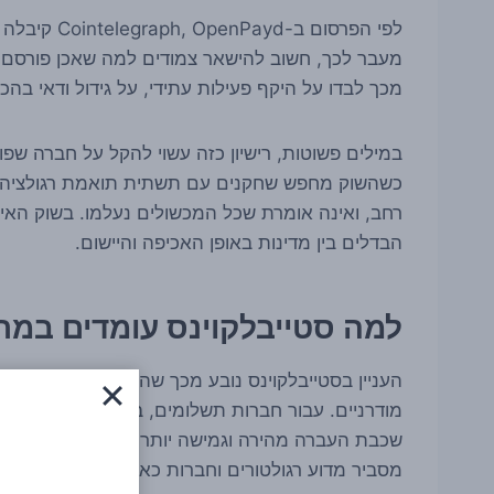
מעבר לכך, חשוב להישאר צמודים למה שאכן פורסם: ע
מכך לבדו על היקף פעילות עתידי, על גידול ודאי בהכ
במילים פשוטות, רישיון כזה עשוי להקל על חברה שפו
כשהשוק מחפש שחקנים עם תשתית תואמת רגולציה. ע
רחב, ואינה אומרת שכל המכשולים נעלמו. בשוק האירופ
הבדלים בין מדינות באופן האכיפה והיישום.
למה סטייבלקוינס עומדים במר
העניין בסטייבלקוינס נובע מכך שהם מוצגים לא פעם כ
מודרניים. עבור חברות תשלומים, בורסות, פלטפורמות
שכבת העברה מהירה וגמישה יותר ממסלולים מסורתיים
מסביר מדוע רגולטורים וחברות כאחד מקדישים להם