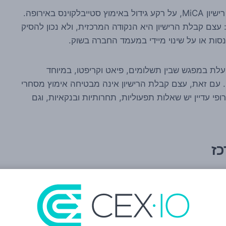
לפי הפרסום ב-Cointelegraph, OpenPayd קיבלה רישיון MiCA, על רקע גידול באימוץ סטייבלקוינס באירופה.
צם קבלת הרישיון היא הנקודה המרכזית, ולא נכון להסיק
נסות או על שינוי מיידי במעמד החברה בשוק.
עלת במפגש שבין תשלומים, פיאט וקריפטו, במיוחד
ם זאת, עצם קבלת הרישיון אינה מבטיחה אימוץ מסחרי
י עדיין יש שאלות תפעוליות, תחרותיות ובנקאיות, וגם
כז
גשר בין עולם הבנקאות הישן לבין שימושי בלוקצ'יין
 מסחר ושירותים חוצי גבולות, סטייבלקוינס עשויים לשמש
 מסוימים. זה לא אומר שהם נטולי סיכון, אבל זה כן
 תשומת לב גבוהה.