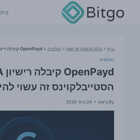
Ski
t
בית
conten
בית
»
בלוג חדשות קריפטו
»
רגולציה
»
OpenPayd קיבלה רישיון MiCA באירופה — ולשוק הסטייבלקוינס זה עשוי להיות חשוב
רגולציה
הסטייבלקוינס זה עשוי להי
By
ביטגו
24 ביוני 2026