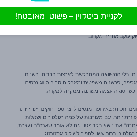
באירופה, המשמעות גדולה במיוחד. אם מסגרת כמו MiCA תאפשר עבודה מסודרת יותר עם גופים מפוקחים,
לקניית ביטקוין – פשוט ומאובטח!
סליקה, המרות ותשלומים שמבוססים על מטבעות יציבים.
באילו מודלים עסקיים הוא באמת ימריא, אבל עצם
ק עוקב אחריה מקרוב.
 אותו בלי ההשוואה המתבקשת לארצות הברית. בשנים
 אכיפה, פרשנות משפטית ומאבקים סביב סיווג נכסים
 יחסית: באירופה מנסים לייצר ספר חוקים ייעודי יותר
זרת יותר, עם מעורבות של כמה רגולטורים ושאלות
פתרה" את נושא הקריפטו, וגם לא אומר שארה"ב נעצרת.
גולטורי ברור עשוי להפוך לשיקול אסטרטגי.