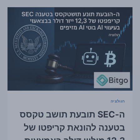
SPACEX
שיתפו
פעולה
עם
ה-
DOJ
במבצע
נגד
הונאות
קריפטו
רגולציה
ה-SEC תובעת תושב טקסס
בטענה להונאת קריפטו של