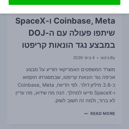
רגולציה
Coinbase, Meta ו-SpaceX
שיתפו פעולה עם ה-DOJ
במבצע נגד הונאות קריפטו
By
ביטגו
4 ביוני 2026
משרד המשפטים האמריקאי הודיע על מבצע
אכיפה נגד הונאות קריפטו, שבמסגרתו הוקפאו
כ-3.8 מיליון דולר. לפי הדיווח, Coinbase, Meta
ו-SpaceX סייעו למהלך. הנה מה שידוע, מה עדיין
לא ברור, ולמה זה חשוב לשוק.
COINBASE,
READ MORE
META
ו-