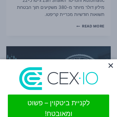
Automatic והמייסד Zan Shaikh גייסו כ-22
מיליון דולר מיותר מ-380 משקיעים תוך הבטחת
תשואות חודשיות מכריית קריפטו.
ה-
READ MORE
SEC
תובעת
את
MINING
AUTOMATIC:
22
מיליון
דולר
גויסו
לכאורה
בהבטחות
כרייה
שלא
לקניית ביטקוין – פשוט
עמדו
במבחן
ומאובטח!