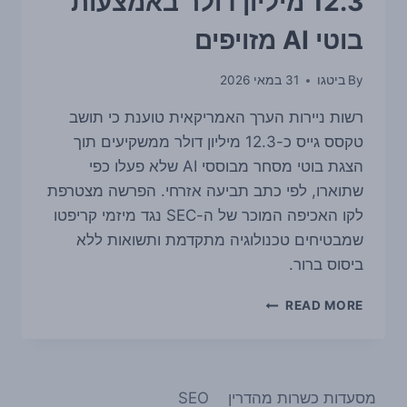
12.3 מיליון דולר באמצעות
בוטי AI מזויפים
By
ביטגו
31 במאי 2026
רשות ניירות הערך האמריקאית טוענת כי תושב
טקסס גייס כ-12.3 מיליון דולר ממשקיעים תוך
הצגת בוטי מסחר מבוססי AI שלא פעלו כפי
שתוארו, לפי כתב תביעה אזרחי. הפרשה מצטרפת
לקו האכיפה המוכר של ה-SEC נגד מיזמי קריפטו
שמבטיחים טכנולוגיה מתקדמת ותשואות ללא
ביסוס ברור.
ה-
READ MORE
SEC
תובעת
תושב
טקסס
מסעדות כשרות מהדרין
SEO
בטענה