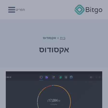
Ski
t
תפריט
conten
בית
»
אקסודוס
אקסודוס