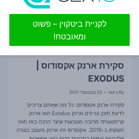
לקניית ביטקוין – פשוט
ומאובטח!
חדשות קריפטו
|
מדריכים מיוחדים
סקירת ארנק אקסודוס |
EXODUS
By
ביטגו
23 בנובמבר 2021
סקירת ארנק אקסודוס: כל מה שאתם צריכים
לדעת תוכן עניינים ארנק Exodus הוא ארנק
קריפטוגרפי מרובה מטבעות שיצר הרבה באז מאז
השקתו ב-2016. אקסודוס זהו ארנק מעוצב בצורה
אלגנטית ועמוס בתכונות רבות כגון: אפשרות