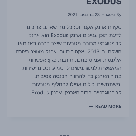
EXODUS
By
ביטגו
23 בנובמבר 2021
סקירת ארנק אקסודוס: כל מה שאתם צריכים
לדעת תוכן עניינים ארנק Exodus הוא ארנק
קריפטוגרפי מרובה מטבעות שיצר הרבה באז מאז
השקתו ב-2016. אקסודוס זהו ארנק מעוצב בצורה
אלגנטית ועמוס בתכונות רבות כגון: אפשרות
המאפשרת למשתמשים להטמיע נכסים ישירות
בתוך הארנק כדי להרוויח הכנסה פסיבית,
ומשתמשים יכולים אפילו להחליף מטבעות
קריפטוגרפיים בתוך הארנק. ארנק Exodus…
סקירת
READ MORE
ארנק
אקסודוס
|
EXODUS