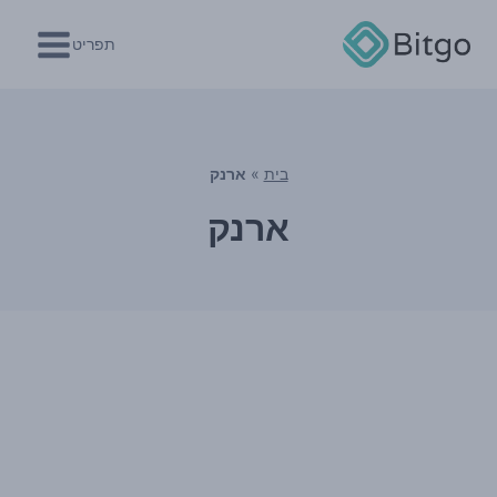
Ski
t
תפריט
conten
בית
»
ארנק
ארנק