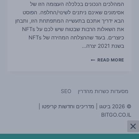
המהלכים הנכונים בכלכלה העצומה הזו של
אסימונים שאינם ניתנים לשינוי/החלפה. הפוסט
הבא ידריך אתכם בתעשייה המתפתחת הזו, ותבחן
את השאלות הרבות שבטוח שיש לכם על NFTs
כיוצרים. בעוד שההצלחה המהירה של NFTs
בשנת 2021 יצרה…
כל
READ MORE
מה
שאתם
צריכים
לדעת
מסעדות כשרות מהדרין
SEO
לפני
שנכנסים
לתחום
© 2026 ביטגו | מדריכים וחדשות קריפטו |
ה-
BITGO.CO.IL
NFT