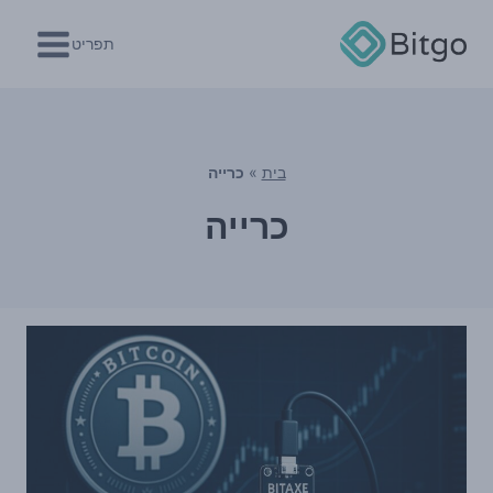
Ski
t
תפריט
conten
בית
»
כרייה
כרייה