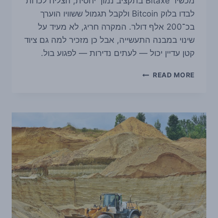
מכשיר Bitaxe בתקציב נמוך יחסית, הצליח לכרות
לבדו בלוק Bitcoin ולקבל תגמול ששוויו הוערך
בכ־200 אלף דולר. המקרה חריג, לא מעיד על
שינוי במבנה התעשייה, אבל כן מזכיר למה גם ציוד
קטן עדיין יכול — לעתים נדירות — לפגוע בול.
כורה
READ MORE
ביתי
עם
BITAXE
זול
הצליח
לכרות
לבדו
בלוק
BITCOIN
—
ופתח
מחדש
את
הדיון