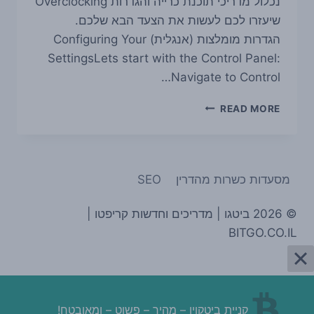
נכלול מדריכי תוכנת כרייה והגדרות Overclocking
שיעזרו לכם לעשות את הצעד הבא שלכם.
הגדרות מומלצות (אנגלית) Configuring Your
SettingsLets start with the Control Panel:
Navigate to Control…
מדריך
READ MORE
כרייה
במערכת
הפעלה
WINDOWS
מסעדות כשרות מהדרין
SEO
10
© 2026 ביטגו | מדריכים וחדשות קריפטו |
BITGO.CO.IL
קניית ביטקוין – מהיר – פשוט – ומאובטח!