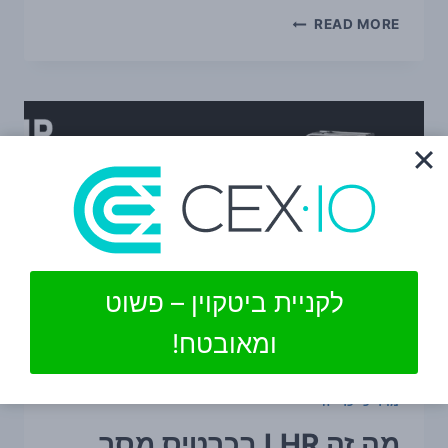
כריית
READ MORE
קריפטו
לקניית ביטקוין – פשוט
ומאובטח!
מדריכי כרייה
מה זה LHR בכרטיס מסך,