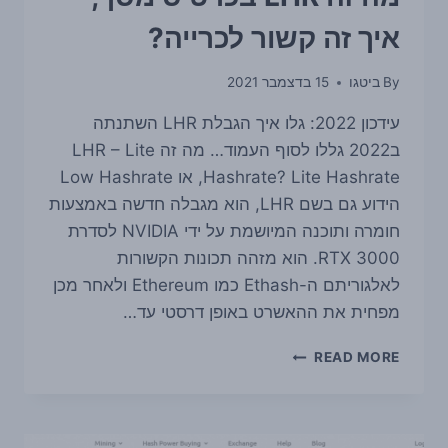
איך זה קשור לכרייה?
By
ביטגו
15 בדצמבר 2021
עידכון 2022: גלו איך הגבלת LHR השתנתה
ב2022 גללו לסוף העמוד… מה זה LHR – Lite
Hashrate? Lite Hashrate, או Low Hashrate
הידוע גם בשם LHR, הוא מגבלה חדשה באמצעות
חומרה ותוכנה המיושמת על ידי NVIDIA לסדרת
RTX 3000. הוא מזהה תכונות הקשורות
לאלגוריתם ה-Ethash כמו Ethereum ולאחר מכן
מפחית את ההאשרט באופן דרסטי עד…
מה
READ MORE
זה
LHR
בכרטיס
מסך,