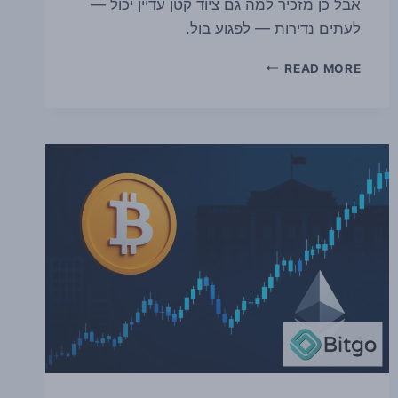
אבל כן מזכיר למה גם ציוד קטן עדיין יכול —
לעתים נדירות — לפגוע בול.
כורה
READ MORE
ביתי
עם
BITAXE
זול
הצליח
לכרות
לבדו
בלוק
BITCOIN
—
ופתח
מחדש
את
הדיון
על
סיכויי
הסולו־מיינינג