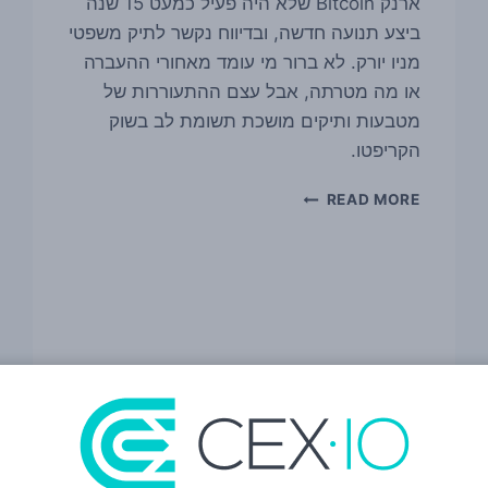
ארנק Bitcoin שלא היה פעיל כמעט 15 שנה
ביצע תנועה חדשה, ובדיווח נקשר לתיק משפטי
מניו יורק. לא ברור מי עומד מאחורי ההעברה
או מה מטרתה, אבל עצם ההתעוררות של
מטבעות ותיקים מושכת תשומת לב בשוק
הקריפטו.
ביטקוין
READ MORE
רדום
בשווי
כ-1.9
מיליון
דולר
זז
אחרי
כמעט
15
שנה
—
וברקע