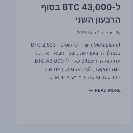
ל-43,000 BTC בסוף
הרבעון השני
By
ביטגו
2 ביולי 2026
Metaplanet דיווחה כי הוסיפה 2,823 BTC
במהלך הרבעון השני, ובכך הביאה את סך
אחזקות ה-Bitcoin שלה ל-43,000 BTC.
הנה ההקשר, למה זה מעניין את שוק
הקריפטו, ואיפה עדיין יש אי-ודאות.
METAPLANET
READ MORE
הגדילה
את
אחזקות
ה-
BITCOIN
ל-43,000
BTC