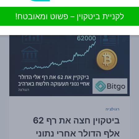
תיק
משפטי
לקניית ביטקוין – פשוט ומאובטח!
מניו
יורק
רגולציה
ביטקוין חצה את רף 62
אלף הדולר אחרי נתוני