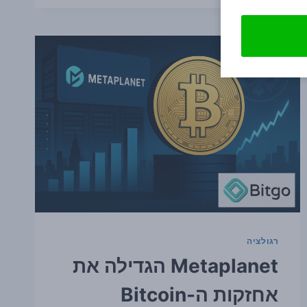
כש-
BITCOIN
נשאר
מעל
63
אלף
דולר:
למה
השוק
עוקב
אחרי
הרמות
האלה
רגולציה
Metaplanet הגדילה את
אחזקות ה-Bitcoin