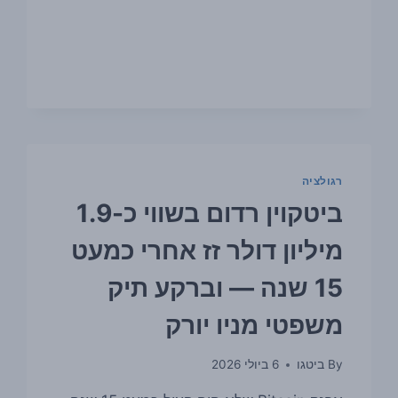
לכיוון
63
אלף
דולר
בזמן
ש-
COINBASE
PREMIUM
נשאר
רגולציה
שלילי
60
ביטקוין רדום בשווי כ-1.9
יום
מיליון דולר זז אחרי כמעט
15 שנה — וברקע תיק
משפטי מניו יורק
By
ביטגו
6 ביולי 2026