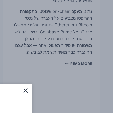
By
ביטגו
14 ביולי 2026
נתוני מעקב on-chain שצוטטו בתקשורת
הקריפטו מצביעים על העברה של נכסי
Bitcoin ו-Ethereum שנתפסו על ידי ממשלת
ארה״ב אל Coinbase Prime. בשלב זה לא
ברור אם מדובר בהכנה למכירה, מהלך
משמורת או סידור תפעולי אחר — אבל עצם
ההעברה כבר מושך תשומת לב בשוק.
ממשלת
READ MORE
ארה״ב
העבירה
ביטקוין
ו-
ETHER
שנתפסו
ל-
COINBASE
PRIME