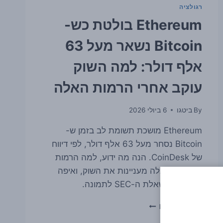
רגולציה
Ethereum בולטת כש-
Bitcoin נשאר מעל 63
אלף דולר: למה השוק
עוקב אחרי הרמות האלה
By
ביטגו
6 ביולי 2026
Ethereum מושכת תשומת לב בזמן ש-
Bitcoin נסחר מעל 63 אלף דולר, לפי דיווח
של CoinDesk. הנה מה ידוע, למה הרמות
הטכניות האלה מעניינות את השוק, ואיפה
נכנסת גם שאלת ה-SEC לתמונה.
ETHEREUM
READ MORE
בולטת