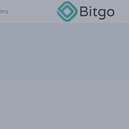
Ski
t
בית
conten