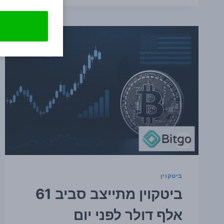
—
מה
ידוע
כרגע
ולמה
השוק
שם
לב
ביטקוין
ביטקוין מתייצב סביב 61
אלף דולר לפני יום