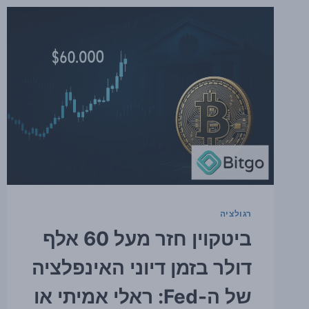
אלף
דולר
לפני
יום
העצמאות
בארה״ב,
כשנתוני
תעסוקה
חלשים
מפחיתים
לחץ
על
השווקים
רגולציה
ביטקוין חזר מעל 60 אלף
דולר בזמן דיוני האינפלציה
של ה-Fed: ראלי אמיתי או