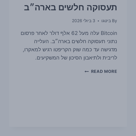
תעסוקה חלשים בארה״ב
By
ביטגו
3 ביולי 2026
Bitcoin עלה מעל 62 אלף דולר לאחר פרסום
נתוני תעסוקה חלשים בארה״ב. העלייה
מדגישה עד כמה שוק הקריפטו רגיש למאקרו,
לריבית ולתיאבון הסיכון של המשקיעים.
ביטקוין
READ MORE
חצה
את
רף
62
אלף
הדולר
אחרי
נתוני
תעסוקה
חלשים