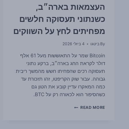
העצמאות בארה״ב,
כשנתוני תעסוקה חלשים
מפחיתים לחץ על השווקים
By
ביטגו
4 ביולי 2026
Bitcoin שמר על התאוששות מעל 61 אלף
דולר לקראת החג בארה״ב, ברקע נתוני
תעסוקה רכים שהפחיתו חשש מהמשך ריבית
גבוהה. עבור שוק הקריפטו, זהו תזכורת עד
כמה המאקרו עדיין קובע את הטון גם
כשהסיפור הוא לכאורה רק על BTC.
ביטקוין
READ MORE
מתייצב
סביב
61