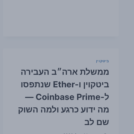
אלף
דולר,
אבל
פרמיית
COINBASE
נשארת
שלילית
כבר
77
יום
ביטקוין
ממשלת ארה״ב העבירה
ביטקוין ו-Ether שנתפסו
ל-Coinbase Prime —
מה ידוע כרגע ולמה השוק
שם לב