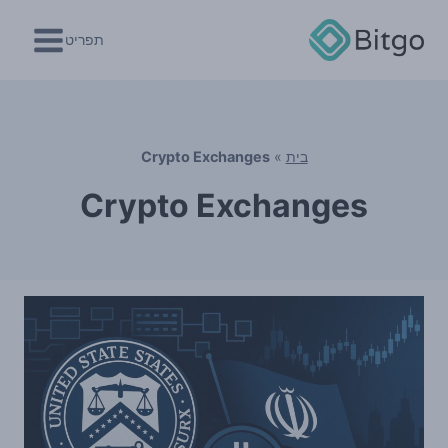
Ski
t
תפריט
conten
בית
»
Crypto Exchanges
Crypto Exchanges