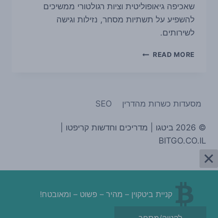
שאכיפה גיאופוליטית וציות רגולטורי ממשיכים
להשפיע על תשתיות מסחר, נזילות וגישה
לשירותים.
משרד
READ MORE
האוצר
האמריקאי
מטיל
סנקציות
מסעדות כשרות מהדרין
SEO
על
איראן
ומציין
© 2026 ביטגו | מדריכים וחדשות קריפטו |
4
BITGO.CO.IL
זירות
קריפטו
קניית ביטקוין – מהיר – פשוט – ומאובטח!