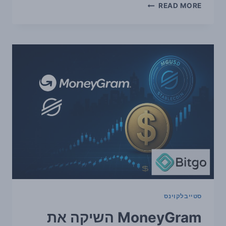
MONEYGRAM
READ MORE
מצטרפת
כוולידטור
ל-
SOLANA,
והפוקוס
עובר
לסטייבלקוינס
ולרגולציה
סטייבלקוינס
MoneyGram השיקה את