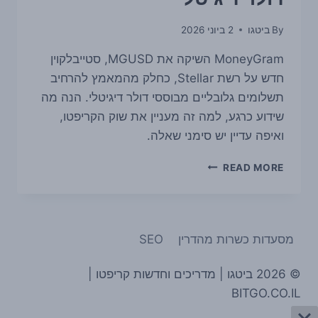
By
ביטגו
2 ביוני 2026
MoneyGram השיקה את MGUSD, סטייבלקוין
חדש על רשת Stellar, כחלק מהמאמץ להרחיב
תשלומים גלובליים מבוססי דולר דיגיטלי. הנה מה
שידוע כרגע, למה זה מעניין את שוק הקריפטו,
ואיפה עדיין יש סימני שאלה.
MONEYGRAM
READ MORE
משיקה
את
MGUSD
על
מסעדות כשרות מהדרין
SEO
STELLAR
ומחדדת
את
© 2026 ביטגו | מדריכים וחדשות קריפטו |
המרוץ
BITGO.CO.IL
סביב
תשלומי