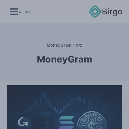
Ski
t
תפריט
conten
בית
»
MoneyGram
MoneyGram