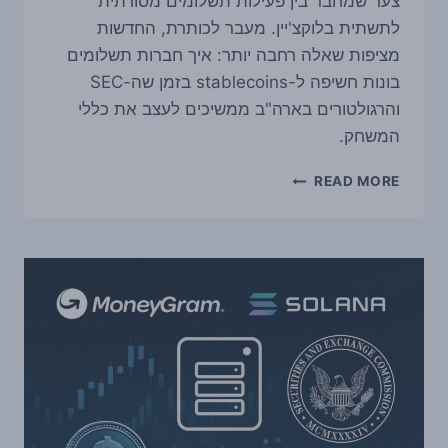
צעד שמחבר בין פעילות תשלומים מסורתית
לתשתית בלוקצ'יין. מעבר לכותרת, החדשות
מציפות שאלה רחבה יותר: איך חברות תשלומים
בונות חשיפה ל-stablecoins בזמן שה-SEC
והרגולטורים בארה"ב ממשיכים לעצב את כללי
המשחק.
MONEYGRAM
READ MORE
מצטרפת
ל-
SOLANA
כוולידטור,
והסיפור
הגדול
הוא
בכלל
STABLECOINS
ורגולציה