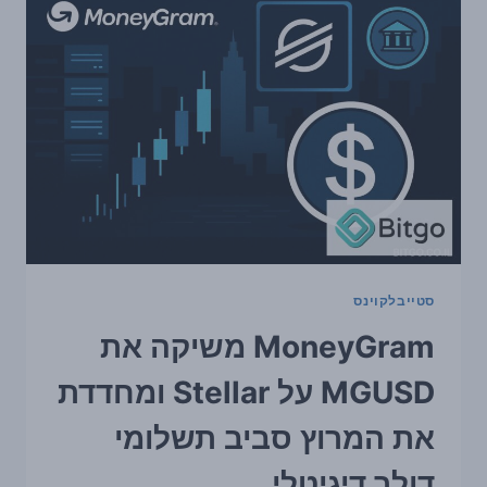
ומאותתת
לאן
שוק
הדולר
הדיגיטלי
הולך
סטייבלקוינס
MoneyGram משיקה את
MGUSD על Stellar ומחדדת
את המרוץ סביב תשלומי
דולר דיגיטלי