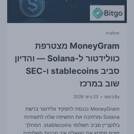
רגולציה
MoneyGram מצטרפת
כוולידטור ל-Solana — והדיון
סביב stablecoins ו-SEC
שוב במרכז
By
ביטגו
23 ביוני 2026
MoneyGram נכנסת לתפקיד וולידטור ברשת
Solana ומרחיבה את החשיפה שלה לתשתיות
בלוקצ'יין סביב תשלומי stablecoins. המהלך
מציף מחדש את השאלה איך חברות תשלומים