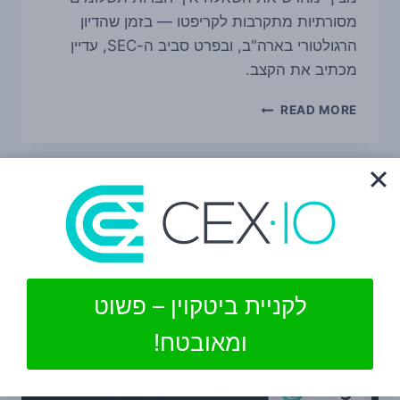
מסורתיות מתקרבות לקריפטו — בזמן שהדיון
הרגולטורי בארה"ב, ובפרט סביב ה-SEC, עדיין
מכתיב את הקצב.
MONEYGRAM
READ MORE
מצטרפת
כוולידטור
ל-
SOLANA
—
והדיון
סביב
STABLECOINS
ו-
SEC
לקניית ביטקוין – פשוט
שוב
במרכז
ומאובטח!