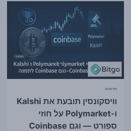
POLYMARKET
וגם
את
COINBASE
סביב
חוזי
אירועי
ספורט
חדשות
וויסקונסין תובעת את Kalshi
ו-Polymarket על חוזי
ספורט — וגם Coinbase