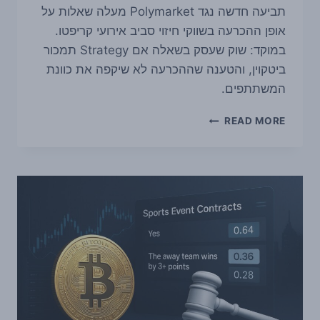
תביעה חדשה נגד Polymarket מעלה שאלות על
אופן ההכרעה בשווקי חיזוי סביב אירועי קריפטו.
במוקד: שוק שעסק בשאלה אם Strategy תמכור
ביטקוין, והטענה שההכרעה לא שיקפה את כוונת
המשתתפים.
שני
READ MORE
סוחרים
תובעים
את
POLYMARKET
בעקבות
הכרעה
שנויה
במחלוקת
בשוק
על
מכירת
ביטקוין
של