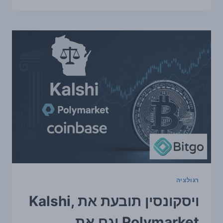
תובעת
את
KALSHI,
POLYMARKET
ו-
COINBASE
סביב
חוזים
על
אירועי
ספורט
רגולציה
ויסקונסין תובעת את Kalshi,
Polymarket וגם את