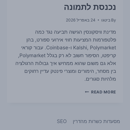
נכנסת לתמונה
By
ביטגו
24 באפריל 2026
מדינת וויסקונסין הגישה תביעה נגד כמה
פלטפורמות המציעות חוזי אירועי ספורט, בהן
Kalshi, Polymarket ו-Coinbase. עבור קוראי
קריפטו, הסיפור חשוב לא רק בגלל Polymarket,
אלא גם משום שהוא ממחיש איך גבולות הרגולציה
בין מסחר, הימורים ומוצרי פינטק עדיין רחוקים
מלהיות סגורים.
וויסקונסין
READ MORE
תובעת
את
KALSHI
ו-
מסעדות כשרות מהדרין
SEO
POLYMARKET
על