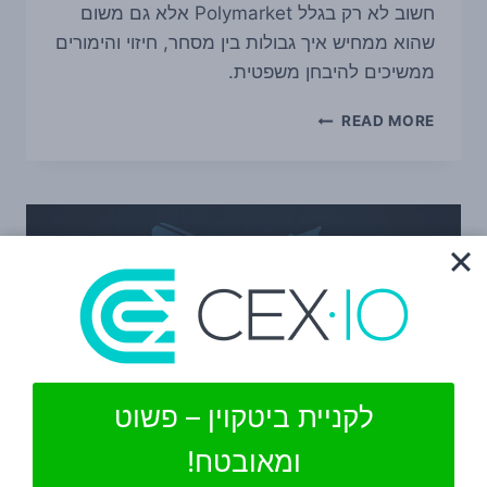
חשוב לא רק בגלל Polymarket אלא גם משום
שהוא ממחיש איך גבולות בין מסחר, חיזוי והימורים
ממשיכים להיבחן משפטית.
ויסקונסין
READ MORE
תובעת
את
KALSHI,
POLYMARKET,
COINBASE
ואחרות
סביב
חוזי
אירוע
על
ספורט
לקניית ביטקוין – פשוט
ומאובטח!