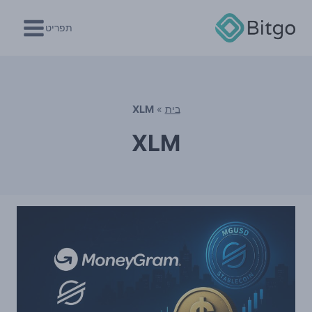
Ski
t
תפריט
conten
בית
»
XLM
XLM