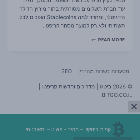
סטייבלקוין חדש על רשת Stellar. המהלך מציב
עוד חברת תשלומים מסורתית בתוך מירוץ הדולר
הדיגיטלי, ומחדד למה Stablecoins הופכים לכלי
תשתיתי ולא רק למוצר מסחר קריפטו.
MONEYGRAM
READ MORE
השיקה
את
MGUSD
על
מסעדות כשרות מהדרין
SEO
STELLAR
ומאותתת
לאן
© 2026 ביטגו | מדריכים וחדשות קריפטו |
שוק
BITGO.CO.IL
הדולר
הדיגיטלי
הולך
קניית ביטקוין – מהיר – פשוט – ומאובטח!