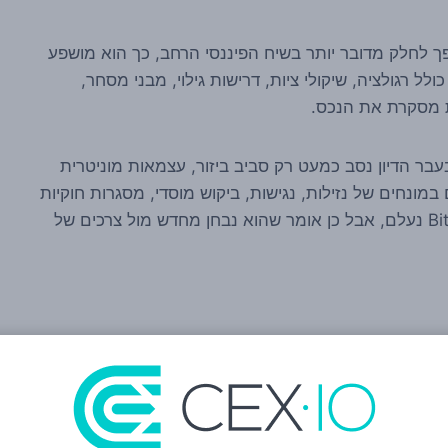
ת לקוראי קריפטו ברורה: ככל ש-Bitcoin הופך לחלק מדובר יותר בשיח הפיננסי הרחב, כך הוא מושפע
לל רגולציה, שיקולי ציות, דרישות גילוי, מבני מסחר,
ת מסקרת את הנכס.
בר הדיון נסב כמעט רק סביב ביזור, עצמאות מוניטרית
במונחים של נזילות, נגישות, ביקוש מוסדי, מסגרות חוקיות
וסיכוני מערכת. זה לא אומר שהחזון המקורי של Bitcoin נעלם, אבל כן אומר שהוא נבחן מחדש מול צרכים של
י. גם כאשר אין בכתבת המקור קביעה חד-משמעית על צעד רגולטורי
גישה את המציאות: קשה לדבר כיום על שוק הקריפטו בלי
SEC משפיע, ישירות או בעקיפין, על הדרך שבה מוצרים פיננסיים מבוססי קריפטו