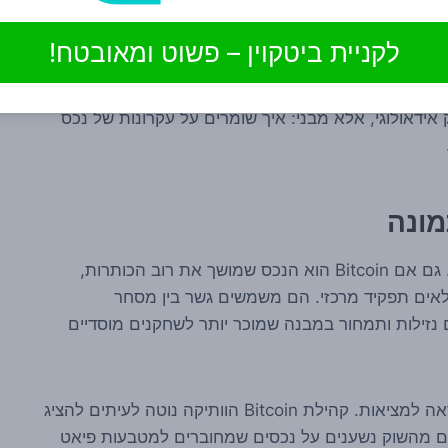
לקניית ביטקוין – פשוט ומאובטח!
עבור תומכי Bitcoin מהזרם המקסימליסטי, זו לעיתים נקודת חיכוך. הגישה הזו רואה ב-Bitcoin מערכת שאמורה
וק ההון, במיוחד כשמדובר בהון מוסדי ובהפצה רחבה, אי
ידאולוגי, אלא מבני: איך שומרים על עקרונות של נכס
בסיפור חשובה לא פחות. גם אם Bitcoin הוא הנכס שמושך את רוב הכותרות,
יומיומי של שוק הקריפטו Stablecoins ממלאים תפקיד מרכזי. הם משמשים גשר בין מסחר
 נזילות ותמחור במבנה שמוכר יותר לשחקנים מוסדיים
במובן הזה, Stablecoins מדגישים את הפער בין אידאה למציאות. קהילת Bitcoin הוותיקה נוטה לעיתים להציג
ם גדולים מהשוק נשענים על נכסים שמחוברים למטבעות פיאט