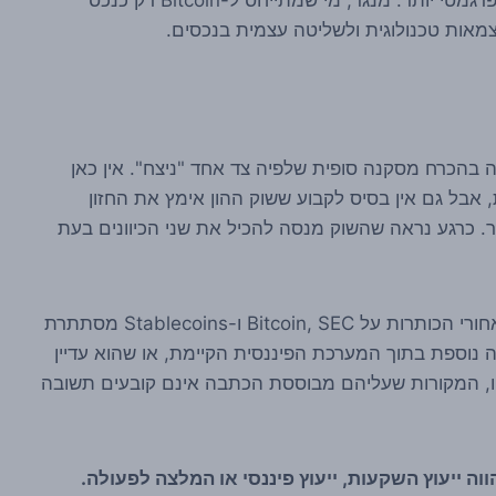
אות טכנולוגית ולשליטה עצמית בנכסים.
 מהכתבה של Cointelegraph לא עולה בהכרח מסקנה סופית שלפיה צד אחד "ניצח". אין כאן
של Bitcoin איבד רלוונטיות, אבל גם אין בסיס לקבוע ששוק ההון אימץ את החזון
. כרגע נראה שהשוק מנסה להכיל את שני הכיוונים בעת
זו בדיוק הנקודה שהופכת את הסיפור הזה לחשוב. מאחורי הכותרות על Bitcoin, SEC ו-Stablecoins מסתתרת
נוספת בתוך המערכת הפיננסית הקיימת, או שהוא עדיין
יו, המקורות שעליהם מבוססת הכתבה אינם קובעים תשובה
וה ייעוץ השקעות, ייעוץ פיננסי או המלצה לפעולה.