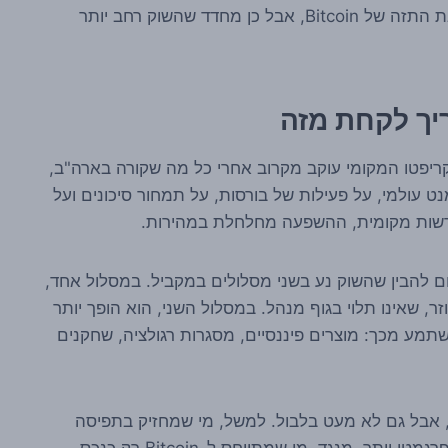
ולמערכות בנקאיות מסורתיות. זה לא בהכרח סותר את התזה של Bitcoin, אבל כן מחדד שהשוק רחב יותר
יך לקחת מזה
קריפטו המקומי עוקב מקרוב אחרי כל מה שקורה בארה"ב,
ט עולמי, על פעילות של בורסות, על תמחור סיכונים ועל
 לרשות מקומית, ההשפעה מחלחלת במהירות.
 להבין שהשוק נע בשני מסלולים במקביל. במסלול אחד,
י מבוזר, שאינו תלוי בגוף מנהל. במסלול השני, הוא הופך יותר
תמע מכך: מוצרים פיננסיים, מסגרות רגולציה, שחקנים
ת, אבל גם לא מעט בלבול. למשל, מי שמחזיק בתפיסה
אידאולוגית נוקשה עלול לגלות שהשוק מתקדם לכיוון פרגמטי יותר. מנגד, מי שמתייחס ל-Bitcoin רק כנכס