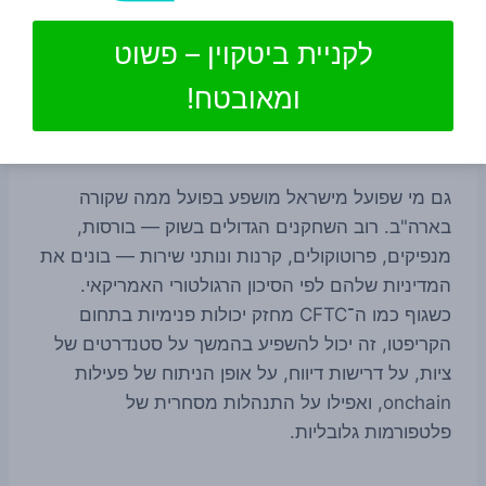
להישען על מדיניות, חקיקה או צעדים פומביים נוספים.
לקניית ביטקוין – פשוט
למה זה חשוב לקוראי קריפטו
ומאובטח!
בישראל
גם מי שפועל מישראל מושפע בפועל ממה שקורה
בארה"ב. רוב השחקנים הגדולים בשוק — בורסות,
מנפיקים, פרוטוקולים, קרנות ונותני שירות — בונים את
המדיניות שלהם לפי הסיכון הרגולטורי האמריקאי.
כשגוף כמו ה־CFTC מחזק יכולות פנימיות בתחום
הקריפטו, זה יכול להשפיע בהמשך על סטנדרטים של
ציות, על דרישות דיווח, על אופן הניתוח של פעילות
onchain, ואפילו על התנהלות מסחרית של
פלטפורמות גלובליות.