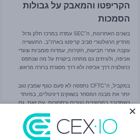
הקריפטו והמאבק על גבולות
הסמכות
בשנים האחרונות, ה־SEC עמדה במרכז חלק גדול
מהדיון הרגולטורי סביב קריפטו בארה"ב. התעשייה
עקבה אחרי תביעות, חקירות, עמדות פומביות וצעדי
אכיפה, ולעיתים גם מתחה ביקורת על מה שנתפס
כרגולציה דרך אכיפה ולא דרך מסגרת ברורה מראש.
במקביל, ה־CFTC נתפסה לא פעם כגוף שמבין טוב
יותר את מבנה המסחר בשווקים דיגיטליים, במיוחד
כשמדובר במכשירים נגזרים ובסחורות. עם זאת, גם
כאן חשוב להיזהר מהכללות. המינוי הנוכחי אינו הוכחה
לשינוי דרמטי במאזן הכוחות בין הסוכנויות, ואי אפשר
להסיק ממנו לבדו שה־CFTC עומדת לאמץ קו חדש או
לקבל סמכויות נוספות. אם יהיה שינוי כזה, הוא יצטרך