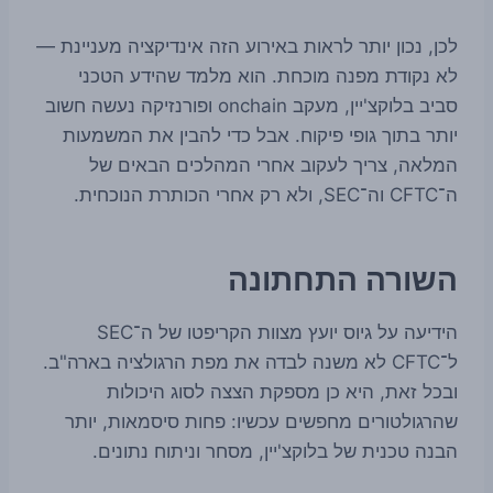
לכן, נכון יותר לראות באירוע הזה אינדיקציה מעניינת —
לא נקודת מפנה מוכחת. הוא מלמד שהידע הטכני
סביב בלוקצ'יין, מעקב onchain ופורנזיקה נעשה חשוב
יותר בתוך גופי פיקוח. אבל כדי להבין את המשמעות
המלאה, צריך לעקוב אחרי המהלכים הבאים של
ה־CFTC וה־SEC, ולא רק אחרי הכותרת הנוכחית.
השורה התחתונה
הידיעה על גיוס יועץ מצוות הקריפטו של ה־SEC
ל־CFTC לא משנה לבדה את מפת הרגולציה בארה"ב.
ובכל זאת, היא כן מספקת הצצה לסוג היכולות
שהרגולטורים מחפשים עכשיו: פחות סיסמאות, יותר
הבנה טכנית של בלוקצ'יין, מסחר וניתוח נתונים.