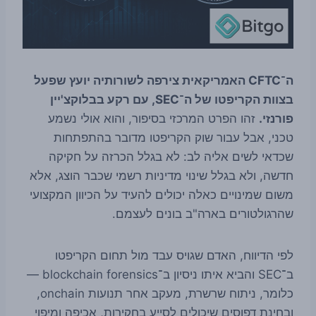
ה־CFTC האמריקאית צירפה לשורותיה יועץ שפעל
בצוות הקריפטו של ה־SEC, עם רקע בבלוקצ'יין
פורנזי.
זהו הפרט המרכזי בסיפור, והוא אולי נשמע
טכני, אבל עבור שוק הקריפטו מדובר בהתפתחות
שכדאי לשים אליה לב: לא בגלל הכרזה על חקיקה
חדשה, ולא בגלל שינוי מדיניות רשמי שכבר הוצג, אלא
משום שמינויים כאלה יכולים להעיד על הכיוון המקצועי
שהרגולטורים בארה"ב בונים לעצמם.
לפי הדיווח, האדם שגויס עבד מול תחום הקריפטו
ב־SEC והביא איתו ניסיון ב־blockchain forensics —
כלומר, ניתוח שרשרת, מעקב אחר תנועות onchain,
ובחינת דפוסים שיכולים לסייע בחקירות, אכיפה ומיפוי