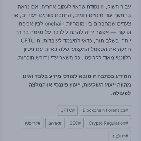
עבור השוק, זו נקודה שראוי לעקוב אחריה. אם נראה
בהמשך עוד מינויים דומים, הרחבת צוותים ייעודיים, או
צעדים שמחברים בין מומחיות onchain לבין אכיפה
ופיקוח — אפשר יהיה להתחיל לדבר על מגמה ברורה
יותר. בשלב הזה, כדאי להיצמד לעובדות: ה־CFTC
חיזקה את הספסל המקצועי שלה באדם עם ניסיון
רלוונטי מאוד לקריפטו. כל השאר עדיין דורש הוכחות.
המידע בכתבה זו מובא לצורכי מידע בלבד ואינו
מהווה ייעוץ השקעות, ייעוץ פיננסי או המלצה
לפעולה.
Post
CFTC
#
Blockchain Forensics
#
Tags:
#
Crypto Regulation
#
SEC
#
ארהב
#
קריפטו
#
רגולציה