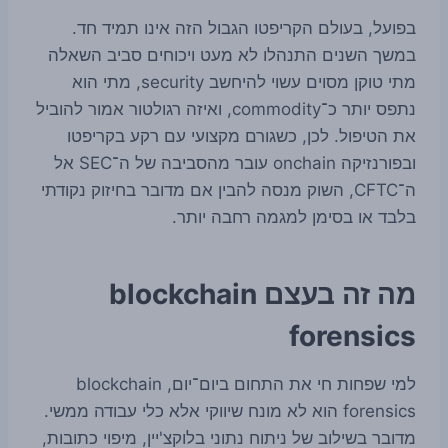
בפועל, בעולם הקריפטו הגבול הזה אינו תמיד חד.
במשך השנים התנהלו לא מעט ויכוחים סביב השאלה
מתי טוקן מסוים עשוי להיחשב security, מתי הוא
נתפס יותר כ־commodity, ואיזה רגולטור אמור להוביל
את הטיפול. לכן, כשגורם מקצועי עם רקע בקריפטו
ובפורנזיקה onchain עובר מהסביבה של ה־SEC אל
ה־CFTC, השוק מנסה להבין אם מדובר בחיזוק נקודתי
בלבד או בסימן למגמה רחבה יותר.
מה זה בעצם blockchain
forensics
למי שפחות חי את התחום ביום־יום, blockchain
forensics הוא לא מונח שיווקי אלא כלי עבודה ממשי.
מדובר בשילוב של ניתוח נתוני בלוקצ'יין, מיפוי כתובות,