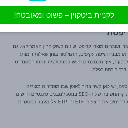
ן. חשוב להדגיש: עצם פרסום הבקשה לתגובות לא אומר
 בשלב הנוכחי, התמונה עדיין פתוחה.
לקניית ביטקוין – פשוט ומאובטח!
יפטו?
ו ועוברים מוצרי קריפטו שונים בשוק ההון האמריקאי. גם
 או מבני חשיפה עקיפים, הרגולטור בוחן שאלות דומות:
ספקת, איך מצמצמים חשש למניפולציה, ומהו הסטנדרט
דרך בורסה רגילה.
ים אחרות, גם אם אין כאן קשר ישיר ל-token מסוים, יש כאן קשר ברור לאופן שבו מוסדרים מוצרים
חדשניים. עבור תעשיית הקריפטו, כל צעד שמחדד את קו החשיבה של ה-SEC בנוגע למבנים פיננסיים חדשים
עשוי להיות רלוונטי בהמשך, במיוחד כשחברות מנסות להרחיב את היצע ה-ETF וה-ETP אל מעבר למסגרות