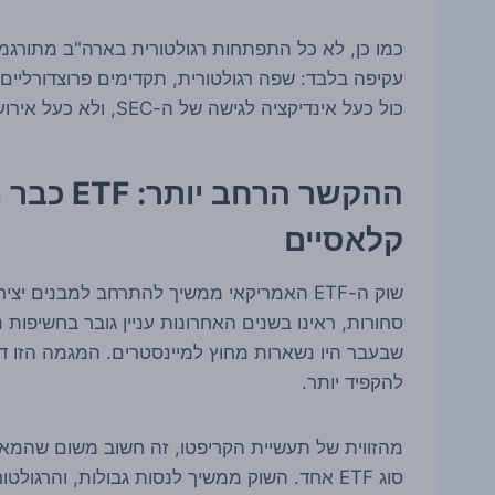
כמו כן, לא כל התפתחות רגולטורית בארה"ב מתורגמ
עקיפה בלבד: שפה רגולטורית, תקדימים פרוצדורליים 
כול כעל אינדיקציה לגישה של ה-SEC, ולא כעל אירוע שמשנה עכשיו את כללי המשחק.
ההקשר הר
קלאסיים
שוק ה-ETF האמריקאי ממשיך להתרחב למבנים יצ
סחורות, ראינו בשנים האחרונות עניין גובר בחשיפות
שבעבר היו נשארות מחוץ למיינסטרים. המגמה הזו ד
להקפיד יותר.
מהזווית של תעשיית הקריפטו, זה חשוב משום שהמאבק
סוג ETF אחד. השוק ממשיך לנסות גבולות, והר