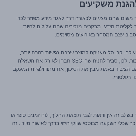
להגנת משקיעים
תר משום שהם מציגים לכאורה דרך לאגד מידע מפוזר לכדי
ת לקליטת מידע. מבקרים מזכירים שהם עלולים להיות
ת סביב עצם המסחר באירועים מסוימים.
ף תחום כזה בתוך ETF, הרגישות עולה. קרן סל מעניקה למוצר שכבת נגישות רחבה יותר,
ולעיתים גם לגיטימציה שיווקית גבוהה יותר בעיני הציבור. לכן, סביר להניח שה-SEC תבחן לא רק את השאלה
הציבור באמת מבין את הסיכון, את מתודולוגיית המעקב
 רגולטורי.
ציבוריות, אך בשלב זה אין ודאות לגבי תוצאת ההליך, לוח זמנים סופי או
שכלי השקעה מבוססי שווקי חיזוי בדרך לאישור מיידי. זה