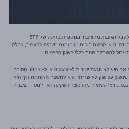
ה-SEC, רשות ניירות הערך האמריקאית, מבקשת לקבל תגובות מהציבור במסגרת בחינה של ETF
 דחייה או קביעה סופית. זו הזמנה רשמית להערות, כחלק
זה יכול להשתלב תחת כללי השוק הקיימים.
מבחינת קוראי קריפטו, זו ידיעה שלא כדאי לפספס גם אם היא לא נוגעת ישירות ל-Bitcoin או ל-Ether. הסיבה
מוצר פיננסי חדש שנשען על שוק לא שגרתי, היא למעשה מאותתת איך היא
 הבסיס ועל השאלה מהו מוצר השקעה ראוי למסחר ציבורי.
שמאפשר למשקיעים לקבל חשיפה לנכס, למדד או לאסטרטגיה