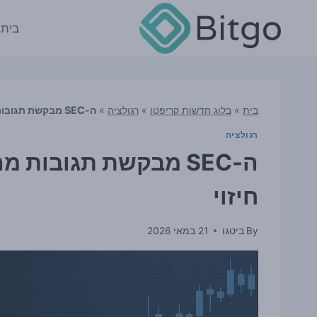
Ski
t
בית
conten
בית
»
בלוג חדשות קריפטו
»
רגולציה
»
ה-SEC מבקשת תגובות מהציבור על ETF מבוססי שווקי חיזוי
רגולציה
חיזוי
By
ביטגו
21 במאי 2026