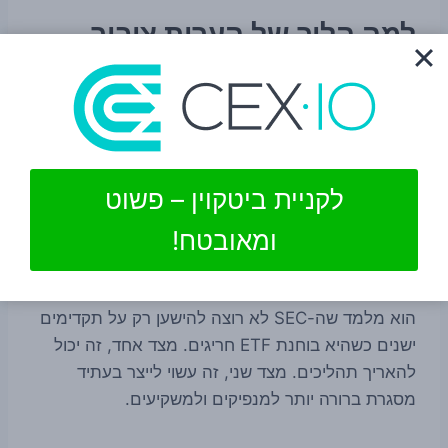
למה הליך של הערות ציבור
חשוב?
ברגולציה אמריקאית, הזמנה להערות הציבור היא לא
רק פורמליות. זהו שלב שבו הרשות פותחת את הדלת
לביקורת מקצועית, לניתוח משפטי ולמידע מהשטח.
לקניית ביטקוין – פשוט
לעיתים, תגובות כאלה משפיעות על האופן שבו הרשות
מנסחת עמדה סופית או על קצב ההתקדמות שלה.
ומאובטח!
עבור השוק, עצם פתיחת ההליך מספקת גם איתות.
הוא מלמד שה-SEC לא רוצה להישען רק על תקדימים
ישנים כשהיא בוחנת ETF חריגים. מצד אחד, זה יכול
להאריך תהליכים. מצד שני, זה עשוי לייצר בעתיד
מסגרת ברורה יותר למנפיקים ולמשקיעים.