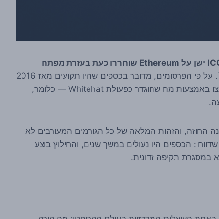
כ-2 מיליון דולר שננעלו במשך תשע שנים בחוזה ICO ישן על Ethereum שוחררו כעת בעזרת מפתח
, לפי דיווחים של CoinDesk ו-The Block. על פי הפרסומים, מדובר בכספים שהיו תקועים מאז 2016
בחוזה חכם מתקופת גל ה-ICO המוקדם, ושכעת חולצו באמצעות מה שהוגדר כפעולת Whitehat — כלומר,
ה.
נה החוזה, והזהות המלאה של כל הגורמים המעורבים לא
דווחו: הכספים היו נעולים במשך שנים, והחילוץ בוצע
וגע באחת השאלות המרכזיות בעולם הקריפטו: מה קורה