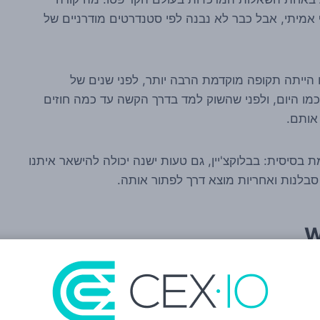
מיתי, אבל כבר לא נבנה לפי סטנדרטים מודרניים של
לא היה Ethereum של היום. זו הייתה תקופה מוקדמת הרבה יותר, לפני שנים של
וגית, לפני מתודולוגיות audit נפוצות כמו היום, ולפני שהשוק למד בדרך הקשה עד כמה חוזים
אותם.
בסיסית: בבלוקצ'יין, גם טעות ישנה יכולה להישאר איתנו
בלנות ואחריות מוצא דרך לפתור אותה.
White הוא אדם שמנצל חולשה או פרצה כדי להגן על משתמשים או להציל נכסים —
שתמש ביכולת טכנית שהייתה קיימת בחוזה או באופן שבו