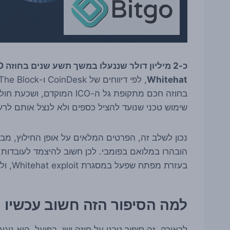
Whitehat
שימוש טכני שנועד להציל כספים ולא לנצל אותם לרע
נכון לשלב זה, הפרטים המלאים על אופן החילוץ, מב
הובהרו במלואם בפומבי. לכן חשוב להיצמד לעובדות ש
בעזרת מפתח שפעל במסגרת Whitehat exploit, ולא במסגרת תקיפה זדונית.
למה הסיפור הזה חשוב עכשיו
לכאורה, זה סיפור טכני על חוזה ישן. בפועל, הוא נ