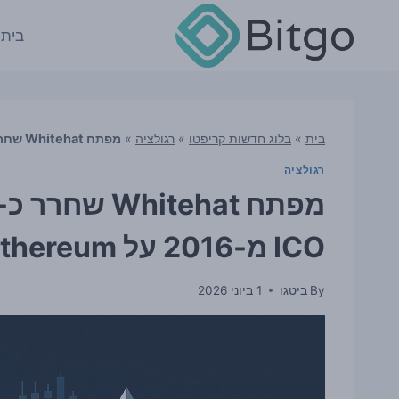
Ski
t
בית
conten
בית
»
בלוג חדשות קריפטו
»
רגולציה
»
מפתח Whitehat שחרר כ-2 מיליון דולר שננעלו בחוזה ICO מ-2016 על Ethereum
רגולציה
ICO מ-2016 על Ethereum
By
ביטגו
1 ביוני 2026