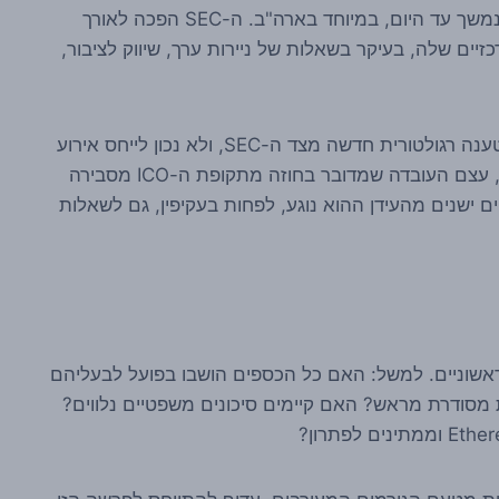
הרחב יותר של תקופת ה-ICO ומהוויכוח הרגולטורי שנמשך עד היום, במיוחד בארה"ב. ה-SEC הפכה לאורך
הבדיקה המרכזיים שלה, בעיקר בשאלות של ניירות ערך, שיווק לציבור,
במקרה הספציפי הזה, המקורות שצוינו לא מבססים טענה רגולטורית חדשה מצד ה-SEC, ולא נכון לייחס אירוע
אכיפה או קביעה משפטית אם כזו לא פורסמה. ועדיין, עצם העובדה שמדובר בחוזה מתקופת ה-ICO מסבירה
ם ישנים מהעידן ההוא נוגע, לפחות בעקיפין, גם לשאלות
אשוניים. למשל: האם כל הכספים הושבו בפועל לבעליהם
 מסודרת מראש? האם קיימים סיכונים משפטיים נלווים?