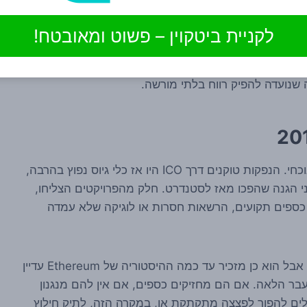
עם זאת, צריך להיזהר בניסוח. עצם השימוש במונח Whitehat לא אומר שכל ההיבטים המשפטיים, ההסכמיים
לקניית ביטקוין – פשוט ומאובטח!
נקבעו כאן מסקנות רגולטוריות חד-משמעיות, ולא הוצגה
ות האפשריות. לכן נכון יותר לומר: לפי הדיווחים, מדובר
נועדה להפיק רווח בלתי מורשה.
שנת 2016 הייתה שנה מוקדמת מאוד ביחס לשוק הנוכחי. הנפקות טוקנים דרך ICO היו אז כלי גיוס נפוץ בהרבה,
וני הגנה שהפכו מאז לסטנדרט. חלק מהפרויקטים הצליחו,
כספים תקועים, הרשאות חסרות או לוגיקה שלא עמדה
המקרה הנוכחי לא מלמד בהכרח על כל שוק ה-ICO, אבל הוא כן מזכיר עד כמה ההיסטוריה של Ethereum עדיין
עבר הלאה. אם הם מחזיקים כספים, אם אין להם מנגנון
לים להפוך לפצצה מתקתקת או, במקרה הזה, לתיק חילוץ