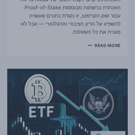
האנרגיה ברשתות מבוססות Proof-of-Stake.
עבור שוק הקריפטו, זו נקודת נתונים שעשויה
להשפיע על הדיון הציבורי והרגולטורי — אבל לא
סוגרת את כל השאלות.
מחקר
READ MORE
מקיימברידג':
ETHEREUM
נמצא
בקצה
הנמוך
של
צריכת
האנרגיה
במנגנוני
POS