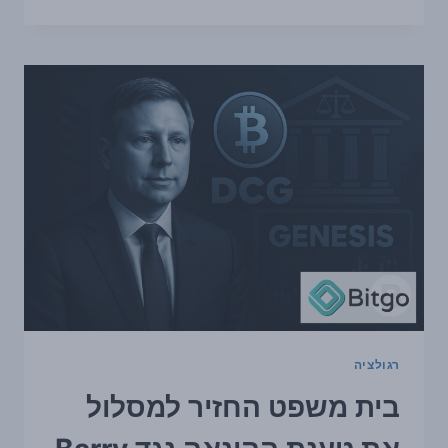
סוחרים
תובעים
את
POLYMARKET
בעקבות
הכרעה
שנויה
במחלוקת
בשוק
על
מכירת
ביטקוין
של
STRATEGY
רגולציה
בית משפט החזיר למסלול