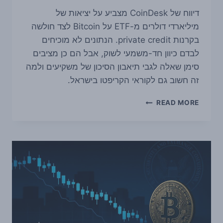
דיווח של CoinDesk מצביע על יציאות של
מיליארדי דולרים מ-ETF על Bitcoin לצד חולשה
בקרנות private credit. הנתונים לא מוכיחים
לבדם כיוון חד-משמעי לשוק, אבל הם כן מציבים
סימן שאלה לגבי תיאבון הסיכון של משקיעים ולמה
זה חשוב גם לקוראי הקריפטו בישראל.
מיליארדים
READ MORE
יצאו
מ-
ETF
על
BITCOIN:
מה
זה
מאותת
על
הסיכון
בשוק