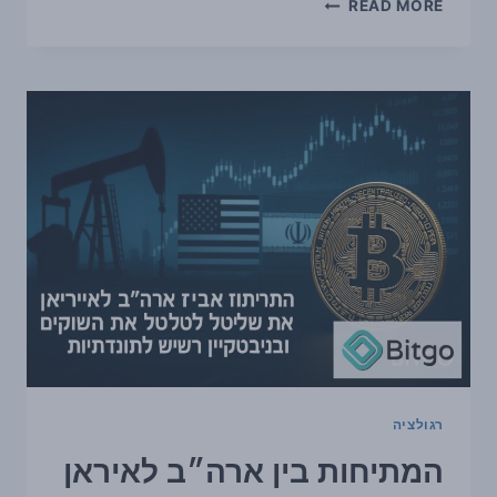
HYUNDAI
READ MORE
CARD
השלימה
פיילוט
STABLECOIN
ראשון
עם
AVALANCHE
ו‑TETHER
—
וזה
מחדד
את
השאלה
סביב
ETHEREUM
רגולציה
המתיחות בין ארה״ב לאיראן