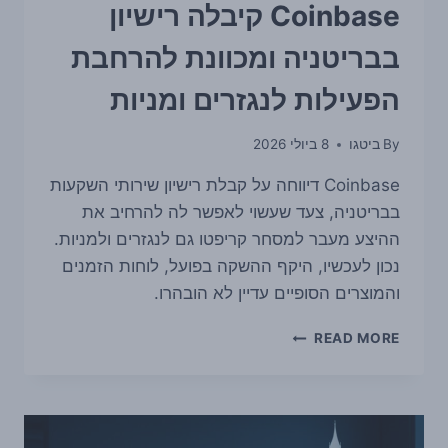
את
Coinbase קיבלה רישיון
המאבק
לזירת
בבריטניה ומכוונת להרחבת
פשיטת
הרגל
הפעילות לנגזרים ומניות
נגד
מייסד
By
ביטגו
8 ביולי 2026
לשעבר
Coinbase דיווחה על קבלת רישיון שירותי השקעות
בבריטניה, צעד שעשוי לאפשר לה להרחיב את
ההיצע מעבר למסחר קריפטו גם לנגזרים ולמניות.
נכון לעכשיו, היקף ההשקה בפועל, לוחות הזמנים
והמוצרים הסופיים עדיין לא הובהרו.
COINBASE
READ MORE
קיבלה
רישיון
בבריטניה
ומכוונת
להרחבת