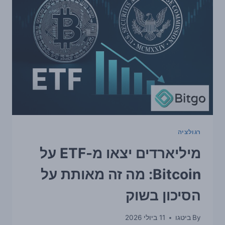
BITCOIN
מעלים
סימני
אזהרה
על
התיאבון
לסיכון
רגולציה
מיליארדים יצאו מ-ETF על
Bitcoin: מה זה מאותת על
הסיכון בשוק
By
ביטגו
11 ביולי 2026