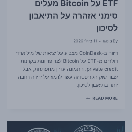
ETF על Bitcoin מעלים
סימני אזהרה על התיאבון
לסיכון
By
ביטגו
11 ביולי 2026
דיווח ב-CoinDesk מצביע על יציאות של מיליארדי
דולרים מ-ETF על Bitcoin לצד פדיונות בקרנות
private credit. התמונה עדיין מתפתחת, אבל
עבור שוק הקריפטו זה עשוי לרמוז על ירידה רחבה
יותר בתיאבון לסיכון.
פדיונות
READ MORE
של
מיליארדים
מ-
ETF
על