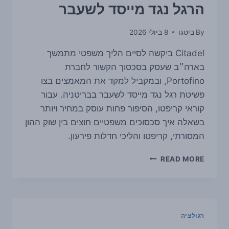
הרגל נגד מייסד לשעבר
By
ביטגו
8 ביולי 2026
Citadel ביקשה לסיים הליך משפטי מתמשך
בארה״ב שעסק בסכסוך הקשור לחברת
Portofino, ובמקביל למקד את המאמצים בצו
פשיטת רגל נגד מייסד לשעבר בבריטניה. עבור
קוראי קריפטו, הסיפור פחות עוסק במחיר ויותר
בשאלה איך סכסוכים משפטיים חוצים בין שוק ההון
המסורתי, קריפטו והליכי חדלות פירעון.
CITADEL
READ MORE
מושכת
תביעה
ישנה
שקשורה
לקריפטו,
רגולציה
ומעבירה