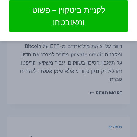
Bitcoin מציפה מחדש את
לקניית ביטקוין – פשוט
שאלת הסיכון בשוק
ומאובטח!
By
ביטגו
10 ביולי 2026
דיווח על יציאת מיליארדים מ-ETF על Bitcoin
ומקרנות private credit מחזיר למרכז את הדיון
על תיאבון הסיכון בשווקים. עבור משקיעי קריפטו,
זהו לא רק נתון נקודתי אלא סימן אפשרי לזהירות
גוברת.
יציאת
READ MORE
כספים
מ-
ETF
על
BITCOIN
רגולציה
מציפה
מחדש