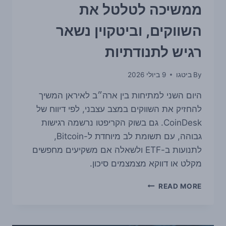
ממשיכה לטלטל את
השווקים, וביטקוין נשאר
רגיש לתנודתיות
By
ביטגו
9 ביולי 2026
היום השני למתיחות בין ארה״ב לאיראן המשיך
להחזיק את השווקים במצב עצבני, לפי דיווח של
CoinDesk. גם בשוק הקריפטו נרשמה רגישות
גבוהה, עם תשומת לב מיוחדת ל-Bitcoin,
לתנועות ב-ETF ולשאלה אם משקיעים מחפשים
מקלט או דווקא מצמצמים סיכון.
המתיחות
READ MORE
בין
ארה״ב
לאיראן
ממשיכה