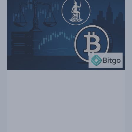
שנתפסו
ל-
COINBASE
PRIME
—
מה
ידוע
כרגע
ולמה
השוק
שם
לב