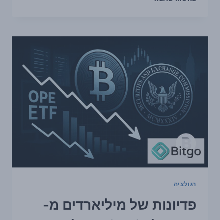
של
מיליארדים
מ־ETF
על
BITCOIN
מעלות
שאלות
על
הסיכון
בשוק
רגולציה
פדיונות של מיליארדים מ-