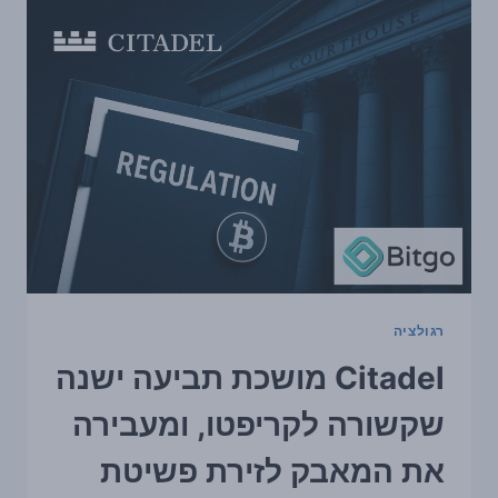
לטלטל
את
השווקים,
וביטקוין
נשאר
רגיש
לתנודתיות
רגולציה
Citadel מושכת תביעה ישנה
שקשורה לקריפטו, ומעבירה
את המאבק לזירת פשיטת