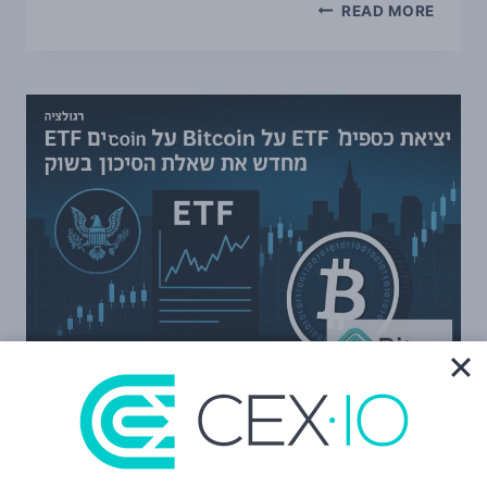
פסיקת
READ MORE
העליון
בארה״ב
מעוררת
שאלות
חדשות
סביב
SEC,
‏CFTC
והמשך
עיצוב
רגולציית
הקריפטו
רגולציה
יציאת כספים מ-ETF על