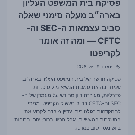
פסיקת בית המשפט העליון
את
שאלת
בארה״ב מעלה סימני שאלה
הסיכון
בשוק
סביב עצמאות ה-SEC וה-
CFTC — ומה זה אומר
לקריפטו
By
ביטגו
9 ביולי 2026
פסיקה חדשה של בית המשפט העליון בארה״ב,
שמרחיבה את סמכות הנשיא מול סוכנויות
פדרליות, מעוררת דיון מחודש על מעמדן של ה-
SEC וה-CFTC בדיוק כששוק הקריפטו ממתין
להתקדמות רגולטורית. עדיין מוקדם לקבוע את
ההשלכות המעשיות, אבל הכיוון ברור: יחסי הכוחות
בוושינגטון שוב במרכז.