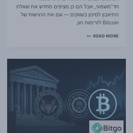
חד־משמעי, אבל הם כן מציפים מחדש את שאלת
התיאבון לסיכון בשווקים — וגם את הרגישות של
Bitcoin לזרימות הון.
מיליארדים
READ MORE
יוצאים
מ־BITCOIN
ETFS
ומקרנות
אשראי
פרטי:
למה
זה
מעלה
שאלות
על
סיכון
בשוק