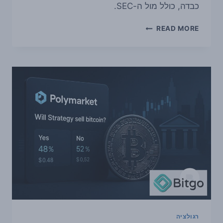
כבדה, כולל מול ה-SEC.
COINBASE
READ MORE
קיבלה
אישור
בבריטניה
להציע
גם
השקעות
מסורתיות
לצד
קריפטו
רגולציה