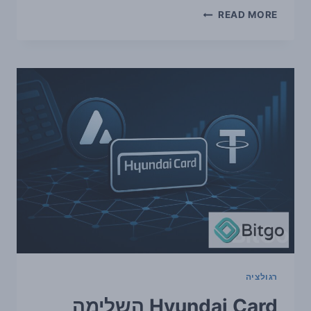
פסיקת
READ MORE
בית
המשפט
העליון
בארה״ב
מעלה
סימני
שאלה
סביב
עצמאות
ה-
SEC
וה-
CFTC
—
ומה
זה
אומר
לקריפטו
רגולציה
Hyundai Card השלימה