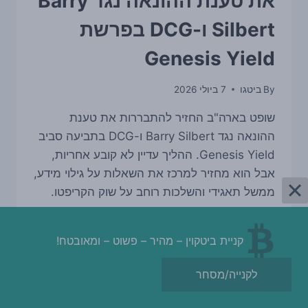
את טענת ההונאה נגד Barry
Silbert ו-DCG בפרשת
Genesis Yield
By
ביטגו
7 ביולי 2026
שופט בארה"ב החזיר להתבררות את טענת
ההונאה נגד Barry Silbert ו-DCG בתביעה סביב
Genesis Yield. ההליך עדיין לא קובע אחריות,
אבל הוא מחזיר למרכז את השאלות על גילוי מידע,
ממשל תאגידי והשלכות רוחב על שוק הקריפטו.
בית
READ MORE
משפט
קניית ביטקוין – מהיר – פשוט – ומאובטח!
החזיר
למסלול
לקנייה/מסחר
את
טענת
ההונאה