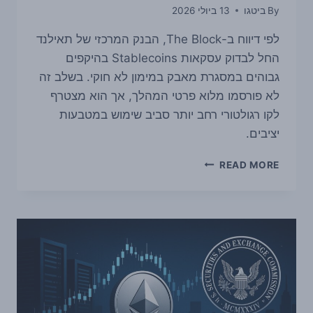
By
ביטגו
13 ביולי 2026
לפי דיווח ב-The Block, הבנק המרכזי של תאילנד
החל לבדוק עסקאות Stablecoins בהיקפים
גבוהים במסגרת מאבק במימון לא חוקי. בשלב זה
לא פורסמו מלוא פרטי המהלך, אך הוא מצטרף
לקו רגולטורי רחב יותר סביב שימוש במטבעות
יציבים.
דיווח:
READ MORE
הבנק
המרכזי
של
תאילנד
בוחן
עסקאות
STABLECOINS
בהיקף
גבוה