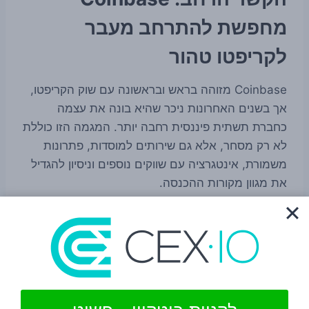
מחפשת להתרחב מעבר
לקריפטו טהור
Coinbase מזוהה בראש ובראשונה עם שוק הקריפטו,
אך בשנים האחרונות ניכר שהיא בונה את עצמה
כחברת תשתית פיננסית רחבה יותר. המגמה הזו כוללת
לא רק מסחר, אלא גם שירותים למוסדות, פתרונות
משמורת, אינטגרציה עם שווקים נוספים וניסיון להגדיל
את מגוון מקורות ההכנסה.
המהלך בבריטניה מתאים לקו הזה. הוא לא בהכרח
משנה את התמונה בן לילה, אבל הוא כן מצביע על
כיוון: Coinbase לא רוצה להיות תלויה רק בגל הבא של
מחירי הקריפטו כדי לצמוח.