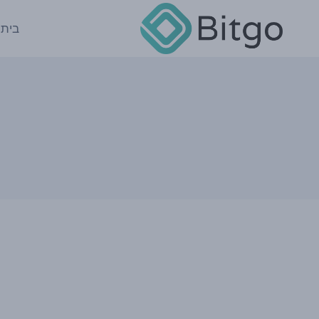
Ski
t
בית
conten