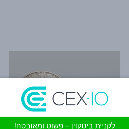
לקניית ביטקוין – פשוט ומאובטח!