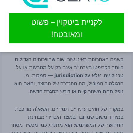
השאלה האם הכללים הקיימים מאפשרים חדשנות, או
חוסמים אותה.
לקניית ביטקוין – פשוט
הזווית הרגולטורית: לא רק
ומאובטח!
קריפטו, אלא גבולות סמכות
בשנים האחרונות ראינו שוב ושוב שהוויכוחים הגדולים
ביותר בקריפטו בארה״ב אינם רק על מטבעות או על
טכנולוגיה, אלא על
jurisdiction
— סמכות. מי
הרגולטור המוביל, מה ההגדרה של המוצר, והאם הוא
נופל תחת משטר קיים או דורש מסגרת חדשה.
במקרה של חוזים עתידיים תמידיים, השאלה מורכבת
במיוחד משום שמדובר במוצר היברידי מבחינת
התחושה של המשתמש: הוא מתנהג כמו מכשיר מסחר
רציף, אך יושב בתחום שבו החוק האמריקאי דורש בדרך