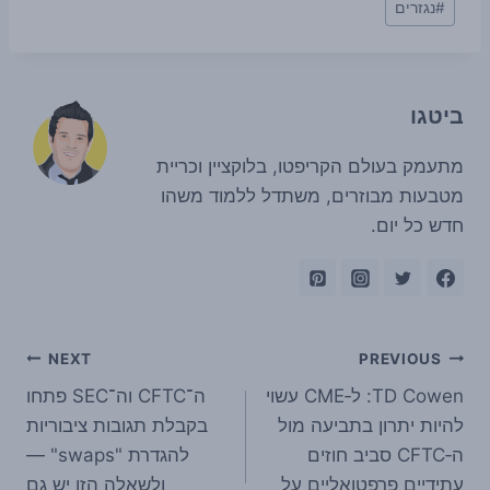
#
נגזרים
ביטגו
מתעמק בעולם הקריפטו, בלוקציין וכריית
מטבעות מבוזרים, משתדל ללמוד משהו
חדש כל יום.
ניווט
NEXT
PREVIOUS
TD Cowen: ל‑CME עשוי
ה־CFTC וה־SEC פתחו
להיות יתרון בתביעה מול
בקבלת תגובות ציבוריות
ה‑CFTC סביב חוזים
להגדרת "swaps" —
עתידיים פרפטואליים על
ולשאלה הזו יש גם