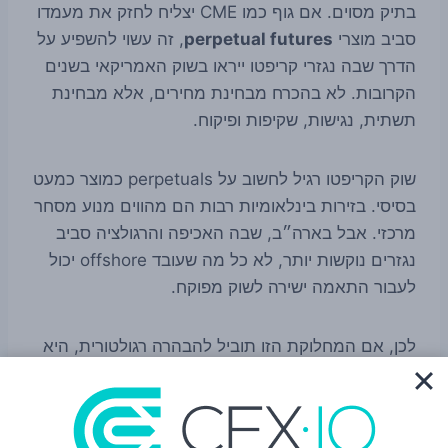
בתיק מסוים. אם גוף כמו CME יצליח לחזק את מעמדו
סביב מוצרי
perpetual futures
, זה עשוי להשפיע על
הדרך שבה נגזרי קריפטו ייראו בשוק האמריקאי בשנים
הקרובות. לא בהכרח מבחינת מחירים, אלא מבחינת
תשתית, נגישות, שקיפות ופיקוח.
שוק הקריפטו רגיל לחשוב על perpetuals כמוצר כמעט
בסיסי. בזירות בינלאומיות רבות הם מהווים מנוע מסחר
מרכזי. אבל בארה״ב, שבה האכיפה והרגולציה סביב
נגזרים נוקשות יותר, לא כל מה שעובד offshore יכול
לעבור התאמה ישירה לשוק מפוקח.
לכן, אם המחלוקת הזו תוביל להבהרה רגולטורית, היא
עשויה להפוך לתקדים חשוב. היא יכולה להשפיע על
בורסות, ברוקרים, מנפיקי מוצרים דומים, ואפילו על
השיח הרחב בין וושינגטון לתעשיית הקריפטו סביב