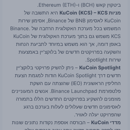
ביטקוין קאש (BCH) ו-Ethereum (ETH).
מניות KuCoin (KCS) – KCS
היא התשובה של
KuCoin לאסימון BNB של Binance, אסימון שירות
המשמש בכל מערכת האקולוגית הרחבה של Binance.
KCS משמש גם בתוך מערכת האקולוגית של KuCoin
באופן דומה, אך הוא משמש במיוחד לתביעת הנחות
והשקעה בפרויקטים חדשים של בלוקצ'יין באמצעות
שירות Spotlight.
KuCoin Spotlight
– ניתן להשיק פרויקטי בלוקצ'יין
חדשים דרך KuCoin Spotlight הודות למגמת הצעת
החליפין הראשונית (IEO) שהוצתה עם השקת
פלטפורמת Binance Launchpad. אנשים המעוניינים
מוזמנים להשקיע בפרויקטים החדשים הללו בתמורה
לאסימונים חדשים שעלולים לעלות בערכם ברגע
שהפרויקט יעלה לאוויר.
מדדי KuCoin
– הבורסה אוספת נקודות נתונים שונות