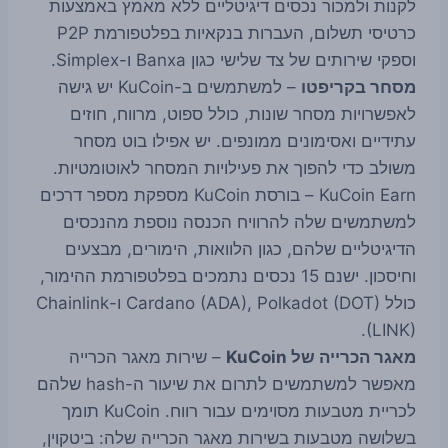
לקנות ולמכור נכסים דיגיטליים ללא מאמץ באמצעות
כרטיסי תשלום, העברות בנקאיות בפלטפורמת P2P
וספקי שירותים של צד שלישי כגון Banxa ו-Simplex.
מסחר בקריפטו
– למשתמשים ב-KuCoin יש גישה
לאפשרויות מסחר שונות, כולל ספוט, מרווח, חוזים
עתידיים ואסימונים ממונפים. יש אפילו בוט מסחר
משולב כדי להפוך את פעילויות המסחר לאוטומטיות.
KuCoin Earn – בורסת KuCoin מספקת מספר דרכים
למשתמשים שלה להרוויח הכנסה נוספת מהנכסים
הדיגיטליים שלהם, כגון הלוואות, הימורים, מבצעים
וחיסכון. ישנם 15 נכסים נתמכים בפלטפורמת ההימור,
כולל Cardano (ADA), Polkadot (DOT) ו-Chainlink
(LINK).
מאגר הכרייה של KuCoin
– שירות מאגר הכרייה
מאפשר למשתמשים לתרום את שיעור ה-hash שלהם
לכריית מטבעות מסוימים עבור רווח. KuCoin תומך
בשלושה מטבעות בשירות מאגר הכרייה שלה: ביטקוין,