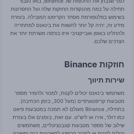
לפני שנבחן את החלופות של Binance, בואו נעבור
תחילה על כמה מהנקודות החזקות שלה ועל החסרונות
בשימוש בפלטפורמת מסחר הקריפטו המובילה. בעזרת
מידע זה, יהיה קל יותר להשוות את בינאנס למתחריה
ולהחליט באופן אובייקטיבי איזו בורסה משרתת יותר את
הצרכים שלכם.
חוזקות Binance
שירות תיווך
משתמשי בינאנס יכולים לקנות, למכור ולהמיר מספר
מטבעות קריפטוגרפיים (מעל 300, בזמן הכתיבה).
בתחילה, Binance מעולם לא תמכה במטבעות פיאט
כמו דולר, אירו או ליש"ט. עם זאת, בזמנים אלו בעזרת
שילוב של מספר מטבעות קונבנציונליים, משתמשים
יכולים לקנות או למכור קריפטו לחשבונות בנק ומשיכה,