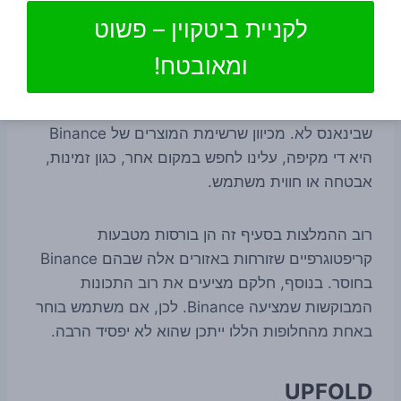
פוטנציאליים מסוימים, חשוב לשקול כמה אפשרויות
לקניית ביטקוין – פשוט
זמינות אחרות.
ומאובטח!
כדי להיחשב כאלטרנטיבה ראויה של Binance,
פלטפורמת מסחר קריפטו צריכה להציע את מה
שבינאנס לא. מכיוון שרשימת המוצרים של Binance
היא די מקיפה, עלינו לחפש במקום אחר, כגון זמינות,
אבטחה או חווית משתמש.
רוב ההמלצות בסעיף זה הן בורסות מטבעות
קריפטוגרפיים שזורחות באזורים אלה שבהם Binance
בחוסר. בנוסף, חלקם מציעים את רוב התכונות
המבוקשות שמציעה Binance. לכן, אם משתמש בוחר
באחת מהחלופות הללו ייתכן שהוא לא יפסיד הרבה.
UPFOLD