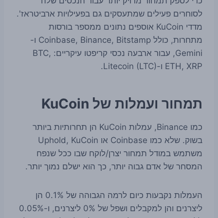
כדי לספק תמחור מדויק יותר עבור הנכסים שלה
לסוחרים פעילים שמתעסקים גם בפעילויות ארביטראז'.
מדדי KuCoin אוספים נתונים ממספר בורסות
מתחרות, כולל Coinbase, Binance, Bitstamp ו-
Gemini, עבור ארבעה נכסי קריפטו עיקריים: BTC,
ETH, XRP ו-Litecoin (LTC).
תמחור ועמלות של KuCoin
כמו Binance, עמלות KuCoin הן תחרותיות ביותר
בשוק. שלא כמו Coinbase או Uphold, KuCoin
משתמש במודל תמחור יצרן/לוקח שבו ככל שנפח
המסחר של אדם גבוה יותר, כך הוא ישלם נמוך יותר.
העמלות נקבעות כיום לרמה הגבוהה של 0.1% הן
ליצרנים והן למקבלים ושפל של 0% ליצרנים, ו-0.05%