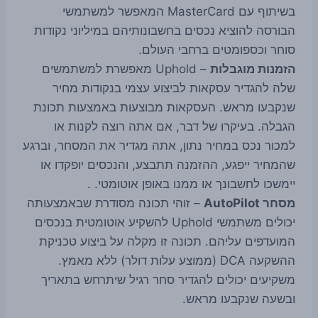
בשיתוף עם MasterCard המאפשר למשתמשי
הבורסה להוציא נכסים בחשבונותיהם במיליוני נקודות
סוחר וכספומטים ברחבי העולם.
הזמנות מוגבלות
– Uphold מאפשרת למשתמשים
שלה להגדיר עסקאות לביצוע עצמי בנקודות מחיר
שנקבעו מראש. העסקאות מבוצעות באמצעות תכונת
הגבלה. בעיקרו של דבר, אם אתה רוצה לקנות או
למכור נכס במחיר נתון, אתה מגדיר את המסחר, וברגע
שהמחיר ייפגע, ההזמנה תתבצע, והנכסים יופקדו או
יימשכו לחשבונך או ממנו באופן אוטומטי. .
מסחר AutoPilot
– זוהי תכונה מסודרת שבאמצעותה
יכולים משתמשי Uphold להשקיע אוטומטית בנכסים
המועדפים עליהם. תכונה זו מקלה על ביצוע טכניקת
ההשקעה DCA (ממוצע עלות דולר) ללא מאמץ.
משקיעים יכולים להגדיר סחר רגיל שיתרחש בתאריך
ובשעה שנקבעו מראש.