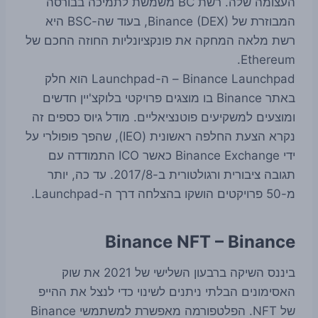
העצומה שלה. רשת BC משמשת לתמיכה בבורסה
המבוזרת של Binance (DEX), בעוד שה-BSC היא
רשת מלאה המחקה את פונקציונליות החוזה החכם של
Ethereum.
Binance Launchpad – ה-Launchpad הוא חלק
באתר Binance בו מוצגים פרויקטי בלוקצ'יין חדשים
ומוצעים למשקיעים פוטנציאליים. מודל גיוס כספים זה
נקרא הצעת החלפה ראשונית (IEO), שהפך פופולרי על
ידי Binance Exchange כאשר ICO התמודדה עם
תגובה ציבורית ורגולטורית ב-2017/8. עד כה, יותר
מ-50 פרויקטים הושקו בהצלחה דרך ה-Launchpad.
Binance NFT – Binance
ביננס השיקה ברבעון השלישי של 2021 את שוק
האסימונים הבלתי ניתנים לשינוי כדי לנצל את ההייפ
של NFT. הפלטפורמה מאפשרת למשתמשי Binance