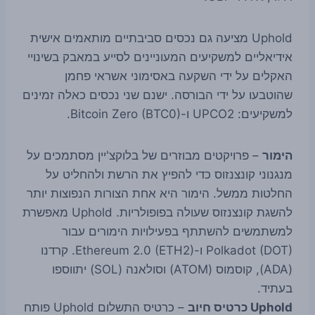
Uphold מציעה גם נכסים סביבתיים מותאמים אישית
אידיאליים למשקיעים המעוניינים לסייע במאבק בשינויי
האקלים על ידי השקעה באסימוני אשראי פחמן
שהוטבעו על ידי הבורסה. ישנם שני נכסים כאלה זמינים
למשקיעים: UPCO2 ו-Bitcoin Zero (BTC0).
הימור
– פרויקטים מבוזרים של בלוקצ'יין מסתמכים על
מנגנוני קונצנזוס כדי להפיץ את הרשת ולהחליט על
החלטות ממשל. הימור היא אחת הצורות הנפוצות יותר
להשגת קונצנזוס שעולה בפופולריות. Uphold מאפשרת
למשתמשים להשתתף בפעילויות הימורים עבור
Polkadot (DOT) ו-Ethereum 2.0 (ETH2). קרדנו
(ADA), קוסמוס (ATOM) וסולאנה (SOL) יתווספו
בעתיד.
Uphold כרטיס חיוב
– כרטיס התשלום Uphold פותח