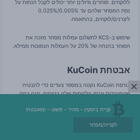
ללוקחים. סוחרים גדולים יותר יכולים לקבל הנחות על
נפח המסחר שלהם עד 0.005%/0.025%
ליצרנים/לוקחים, בהתאמה.
שימוש ב-KCS לתשלום עמלות מסחר מזכה את
הסוחר בהנחה של 20% על העמלות הנמוכות ממילא.
אבטחת KuCoin
בורסת KuCoin נקטה במספר צעדים כדי להבטיח
שהמערכות ונכסי הלקוחות שלה בטוחים. הנה כמה
מאלה שנחשפו לציבור:
קניית ביטקוין – מהיר – פשוט – ומאובטח!
הפלטפורמה משתמשת באימות רב-גורמי;
לקנייה/מסחר
מומלץ למשתמשים ליצור סיסמאות חזקות;
KuCoin משתמש בארנקי משיכת מיקרו כדי לספק