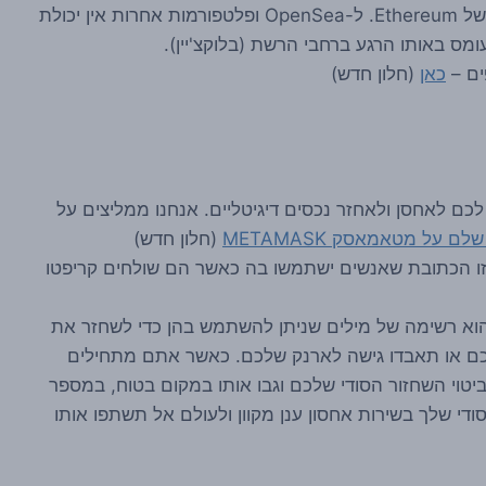
כעלויות עסקה ברשת הבלוקצ'יין של Ethereum. ל-OpenSea ופלטפורמות אחרות אין יכולת
ומס באותו הרגע ברחבי הרשת (בלוקצ'יין).
ים –
כאן
(חלון חדש)
ם לאחסן ולאחזר נכסים דיגיטליים. אנחנו ממליצים על
לם על מטאמאסק METAMASK
(חלון חדש)
זו הכתובת שאנשים ישתמשו בה כאשר הם שולחים קריפטו
הוא רשימה של מילים שניתן להשתמש בהן כדי לשחזר את
ם או תאבדו גישה לארנק שלכם. כאשר אתם מתחילים
וי השחזור הסודי שלכם וגבו אותו במקום בטוח, במספר
די שלך בשירות אחסון ענן מקוון ולעולם אל תשתפו אותו