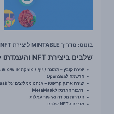
בונוס: מדריך MINTABLE ליצירת NFT – בחינם ללא עמלות גז! לחצו כאן
שלבים ביצירת NFT והעמדתו למכירה עליהם נעבור במדריך:
יצירת קובץ – תמונה / גיף / מוזיקה או שימוש 
הרשמה לOpenSea
יצירת ארנק קריפטו – אנחנו ממליצים על MetaMask
חיבור הארנק לMetaMask
הגדרות מכירה ואישור עמלות
מכירת הNFT שלכם