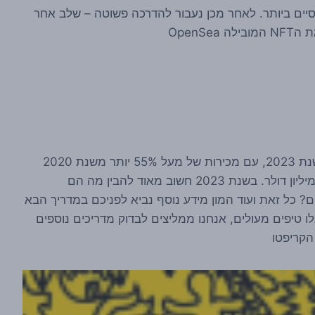
ה קצרה בנושא NFT ויסודות בסיסיים ביותר. לאחר מכן נעבור להדרכה פשוטה – שלב אחר
NFTs הם ללא ספק הטרנד הבא בעולם הקריפטו לשנת 2023, עם מכירות של מעל 55% יותר משנת 2020
ועלייה משווי שוק של 250$ מיליון דולר למעל 400$ מיליון דולר. בשנת 2023 חשוב מאוד להבין מה הם
מוכרים? כל זאת ועוד המון מידע נוסף נביא לפניכם במדריך הבא
טגו, הצטרפו לטירוף הNFT לשנת 2023 וקבלו טיפים מעולים, אנחנו ממליצים לבדוק מדריכים נוספים
הקריפטו