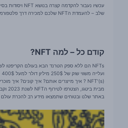
עכשיו נעבור להקדמ
שלב – להעמדת הNFT שלכם למכירה דרך פלטפורמת הNFT המובילה OpenSea
קודם כל – למה NFT?
NFT'(s) ? איך מייצרים אותם? איך קונים? איך 
מבית בי
באתר שלנו ובטוחים שתמצאו מידע רב להכרת עולם 