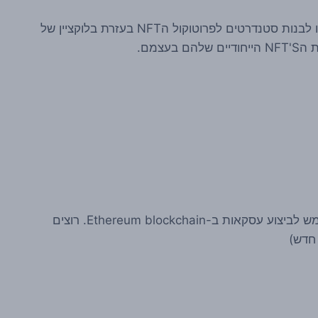
תחילת דרכם של הnft's הייתה ב2012, ב2016 החלו לבנות סטנדרטים לפרוטוקול הNFT בעזרת בלוקציין של
עצמם.
הוא בלוקצ'יין, ו-ETH הוא המטבע המשמש לביצוע עסקאות ב-Ethereum blockchain. רוצים
 חדש)