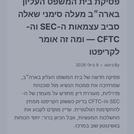
פסיקת בית המשפט העליון
את
שאלת
בארה״ב מעלה סימני שאלה
הסיכון
בשוק
סביב עצמאות ה-SEC וה-
CFTC — ומה זה אומר
לקריפטו
By
ביטגו
9 ביולי 2026
פסיקה חדשה של בית המשפט העליון בארה״ב,
שמרחיבה את סמכות הנשיא מול סוכנויות
פדרליות, מעוררת דיון מחודש על מעמדן של ה-
SEC וה-CFTC בדיוק כששוק הקריפטו ממתין
להתקדמות רגולטורית. עדיין מוקדם לקבוע את
ההשלכות המעשיות, אבל הכיוון ברור: יחסי הכוחות
בוושינגטון שוב במרכז.