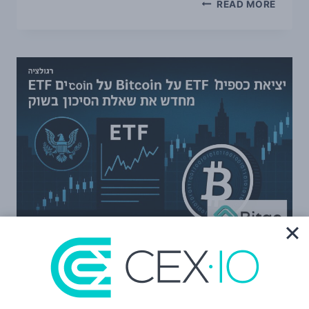
פסיקת
READ MORE
העליון
בארה״ב
מעוררת
שאלות
חדשות
סביב
SEC,
‏CFTC
והמשך
עיצוב
רגולציית
הקריפטו
רגולציה
יציאת כספים מ-ETF על