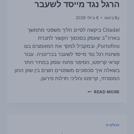
הרגל נגד מייסד לשעבר
By
ביטגו
8 ביולי 2026
Citadel ביקשה לסיים הליך משפטי מתמשך
בארה״ב שעסק בסכסוך הקשור לחברת
Portofino, ובמקביל למקד את המאמצים בצו
פשיטת רגל נגד מייסד לשעבר בבריטניה. עבור
קוראי קריפטו, הסיפור פחות עוסק במחיר ויותר
בשאלה איך סכסוכים משפטיים חוצים בין שוק ההון
המסורתי, קריפטו והליכי חדלות פירעון.
CITADEL
READ MORE
מושכת
תביעה
ישנה
שקשורה
לקריפטו,
רגולציה
ומעבירה