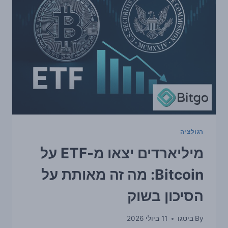
BITCOIN
מעלים
סימני
אזהרה
על
התיאבון
לסיכון
רגולציה
מיליארדים יצאו מ-ETF על
Bitcoin: מה זה מאותת על
הסיכון בשוק
By
ביטגו
11 ביולי 2026