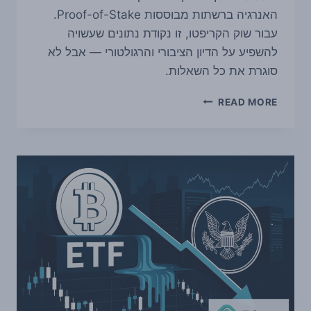
האנרגיה ברשתות מבוססות Proof-of-Stake.
עבור שוק הקריפטו, זו נקודת נתונים שעשויה
להשפיע על הדיון הציבורי והרגולטורי — אבל לא
סוגרת את כל השאלות.
מחקר
READ MORE
מקיימברידג':
ETHEREUM
נמצא
בקצה
הנמוך
של
צריכת
האנרגיה
במנגנוני
POS