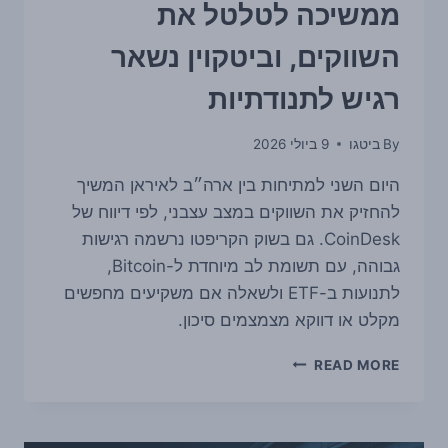
ממשיכה לטלטל את
השווקים, וביטקוין נשאר
רגיש לתנודתיות
By
ביטגו
9 ביולי 2026
היום השני למתיחות בין ארה״ב לאיראן המשיך
להחזיק את השווקים במצב עצבני, לפי דיווח של
CoinDesk. גם בשוק הקריפטו נרשמה רגישות
גבוהה, עם תשומת לב מיוחדת ל-Bitcoin,
לתנועות ב-ETF ולשאלה אם משקיעים מחפשים
מקלט או דווקא מצמצמים סיכון.
המתיחות
READ MORE
בין
ארה״ב
לאיראן
ממשיכה