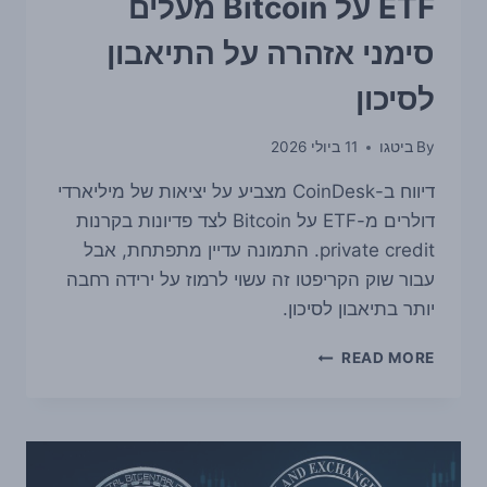
ETF על Bitcoin מעלים
סימני אזהרה על התיאבון
לסיכון
By
ביטגו
11 ביולי 2026
דיווח ב-CoinDesk מצביע על יציאות של מיליארדי
דולרים מ-ETF על Bitcoin לצד פדיונות בקרנות
private credit. התמונה עדיין מתפתחת, אבל
עבור שוק הקריפטו זה עשוי לרמוז על ירידה רחבה
יותר בתיאבון לסיכון.
פדיונות
READ MORE
של
מיליארדים
מ-
ETF
על