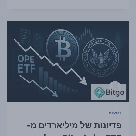
של
מיליארדים
מ־ETF
על
BITCOIN
מעלות
שאלות
על
הסיכון
בשוק
רגולציה
פדיונות של מיליארדים מ-