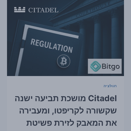
לטלטל
את
השווקים,
וביטקוין
נשאר
רגיש
לתנודתיות
רגולציה
Citadel מושכת תביעה ישנה
שקשורה לקריפטו, ומעבירה
את המאבק לזירת פשיטת