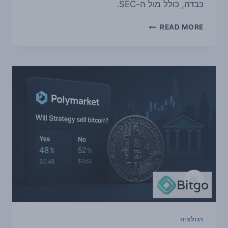
כבדה, כולל מול ה-SEC.
COINBASE
READ MORE
קיבלה
אישור
בבריטניה
להציע
גם
השקעות
מסורתיות
לצד
קריפטו
רגולציה