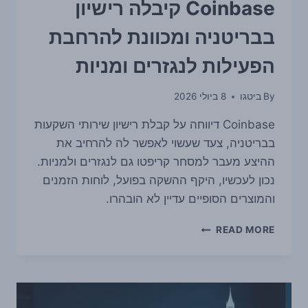
את
Coinbase קיבלה רישיון
המאבק
לזירת
בבריטניה ומכוונת להרחבת
פשיטת
הרגל
הפעילות לנגזרים ומניות
נגד
מייסד
By
ביטגו
8 ביולי 2026
לשעבר
Coinbase דיווחה על קבלת רישיון שירותי השקעות
בבריטניה, צעד שעשוי לאפשר לה להרחיב את
ההיצע מעבר למסחר קריפטו גם לנגזרים ולמניות.
נכון לעכשיו, היקף ההשקה בפועל, לוחות הזמנים
והמוצרים הסופיים עדיין לא הובהרו.
COINBASE
READ MORE
קיבלה
רישיון
בבריטניה
ומכוונת
להרחבת