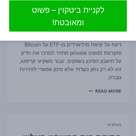
Bitcoin מציפה מחדש את
לקניית ביטקוין – פשוט
שאלת הסיכון בשוק
ומאובטח!
By
ביטגו
10 ביולי 2026
דיווח על יציאת מיליארדים מ-ETF על Bitcoin
ומקרנות private credit מחזיר למרכז את הדיון
על תיאבון הסיכון בשווקים. עבור משקיעי קריפטו,
זהו לא רק נתון נקודתי אלא סימן אפשרי לזהירות
גוברת.
יציאת
READ MORE
כספים
מ-
ETF
על
BITCOIN
רגולציה
מציפה
מחדש