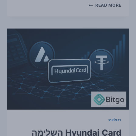
פסיקת
READ MORE
בית
המשפט
העליון
בארה״ב
מעלה
סימני
שאלה
סביב
עצמאות
ה-
SEC
וה-
CFTC
—
ומה
זה
אומר
לקריפטו
רגולציה
Hyundai Card השלימה