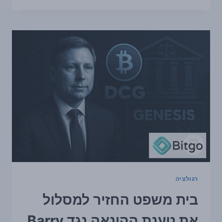
תובעים
את
POLYMARKET
בעקבות
הכרעה
שנויה
במחלוקת
בשוק
על
מכירת
ביטקוין
של
STRATEGY
רגולציה
בית משפט החזיר למסלול
את טענת ההונאה נגד Barry