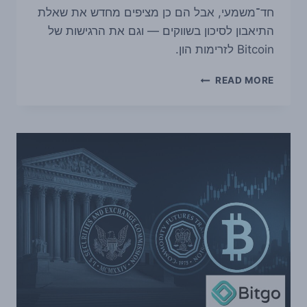
חד־משמעי, אבל הם כן מציפים מחדש את שאלת
התיאבון לסיכון בשווקים — וגם את הרגישות של
Bitcoin לזרימות הון.
מיליארדים
READ MORE
יוצאים
מ־BITCOIN
ETFS
ומקרנות
אשראי
פרטי:
למה
זה
מעלה
שאלות
על
סיכון
בשוק