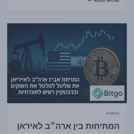
READ MORE
CARD
השלימה
פיילוט
STABLECOIN
ראשון
עם
AVALANCHE
ו‑TETHER
—
וזה
מחדד
את
השאלה
סביב
ETHEREUM
רגולציה
המתיחות בין ארה״ב לאיראן