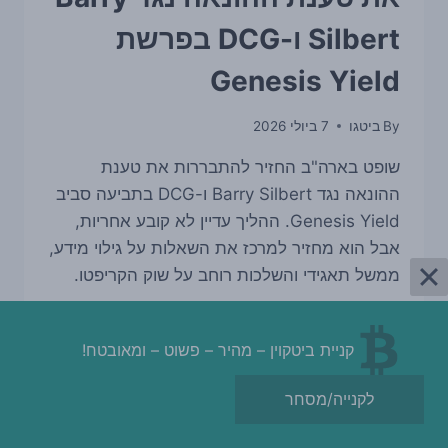
Silbert ו-DCG בפרשת
Genesis Yield
By
ביטגו
7 ביולי 2026
שופט בארה"ב החזיר להתבררות את טענת
ההונאה נגד Barry Silbert ו-DCG בתביעה סביב
Genesis Yield. ההליך עדיין לא קובע אחריות,
אבל הוא מחזיר למרכז את השאלות על גילוי מידע,
ממשל תאגידי והשלכות רוחב על שוק הקריפטו.
בית
READ MORE
משפט
קניית ביטקוין – מהיר – פשוט – ומאובטח!
החזיר
למסלול
לקנייה/מסחר
את
טענת
ההונאה