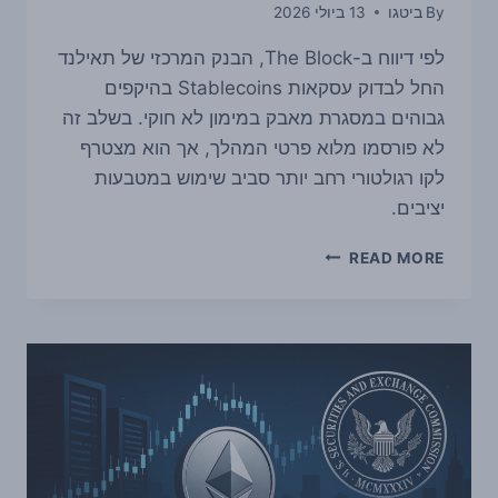
By
ביטגו
13 ביולי 2026
לפי דיווח ב-The Block, הבנק המרכזי של תאילנד
החל לבדוק עסקאות Stablecoins בהיקפים
גבוהים במסגרת מאבק במימון לא חוקי. בשלב זה
לא פורסמו מלוא פרטי המהלך, אך הוא מצטרף
לקו רגולטורי רחב יותר סביב שימוש במטבעות
יציבים.
דיווח:
READ MORE
הבנק
המרכזי
של
תאילנד
בוחן
עסקאות
STABLECOINS
בהיקף
גבוה