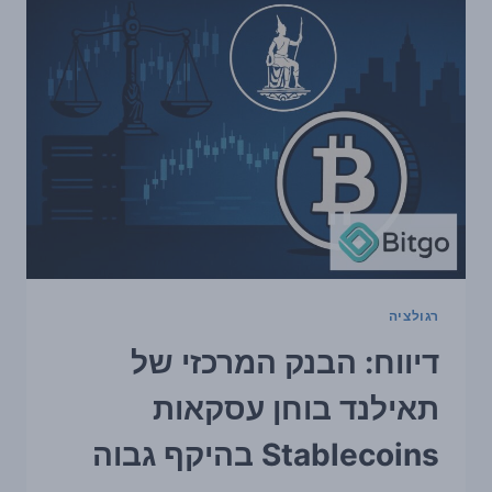
ETHER
שנתפסו
ל-
COINBASE
PRIME
—
מה
ידוע
כרגע
ולמה
השוק
שם
לב
רגולציה
דיווח: הבנק המרכזי של
תאילנד בוחן עסקאות
Stablecoins בהיקף גבוה