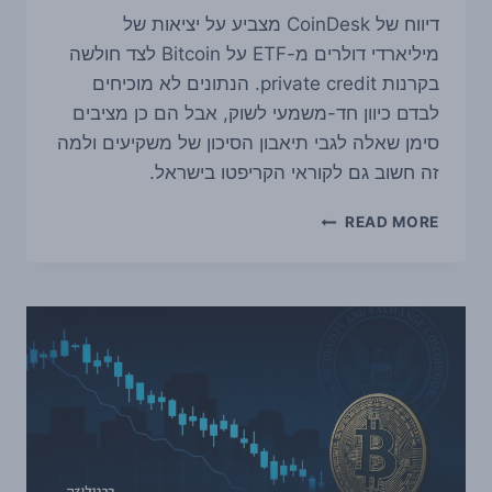
דיווח של CoinDesk מצביע על יציאות של
מיליארדי דולרים מ-ETF על Bitcoin לצד חולשה
בקרנות private credit. הנתונים לא מוכיחים
לבדם כיוון חד-משמעי לשוק, אבל הם כן מציבים
סימן שאלה לגבי תיאבון הסיכון של משקיעים ולמה
זה חשוב גם לקוראי הקריפטו בישראל.
מיליארדים
READ MORE
יצאו
מ-
ETF
על
BITCOIN:
מה
זה
מאותת
על
הסיכון
בשוק