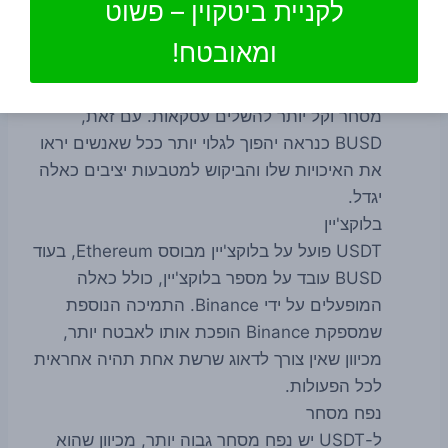
לקניית ביטקוין – פשוט
לתמיכה ב-USDT היא מינימלית בהשוואה למה
ש-BUSD מנהל.
ומאובטח!
צמדי מסחר
מכיוון ש-USDT זמין יותר, הוא תומך ביותר צמדי
מסחר וקל יותר להשלים עסקאות. עם זאת,
BUSD כנראה יהפוך לגלוי יותר ככל שאנשים יראו
את האיכויות שלו והביקוש למטבעות יציבים כאלה
יגדל.
בלוקצ'יין
USDT פועל על בלוקצ'יין מבוסס Ethereum, בעוד
BUSD עובד על מספר בלוקצ'יין, כולל כאלה
המופעלים על ידי Binance. התמיכה הנוספת
שמספקת Binance הופכת אותו לאבטח יותר,
מכיוון שאין צורך לדאוג שרשת אחת תהיה אחראית
לכל הפעולות.
נפח מסחר
ל-USDT יש נפח מסחר גבוה יותר, מכיוון שהוא