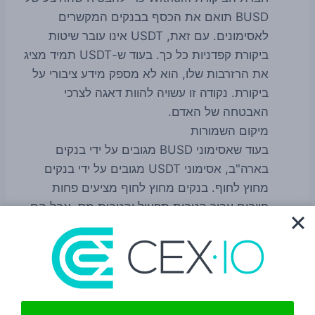
BUSD תואם את הכסף בבנקים המקשרים
לאסימונים. עם זאת, USDT אינו עובר שיטות
ביקורת קפדניות כל כך. בעוד ש-USDT תמיד מציג
את הרזרבות שלו, הוא לא מספק מידע ציבורי על
ביקורת. נקודה זו עשויה להוות דאגה לצרכי
האבטחה של האדם.
מיקום השמורות
בעוד שאסימוני BUSD מגובים על ידי בנקים
בארה"ב, אסימוני USDT מגובים על ידי בנקים
מחוץ לחוף. בנקים מחוץ לחוף מציעים פחות
חיובים עבור הטבות תפעול והטבות מס, אבל הם
לא תמיד מאובטחים לחלוטין כמו הבנקים
האמריקאים המבוטחים ב-FDIC ש-BUSD
משתמש בהם. USDT מגובה גם בהלוואות
מובטחות, אג"ח קונצרניות והשקעות שונות אחרות.
כמות עתודות המזומנים בפועל המשמשות