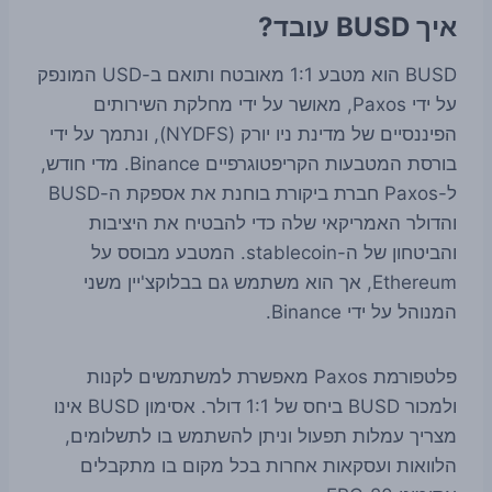
איך BUSD עובד?
BUSD הוא מטבע 1:1 מאובטח ותואם ב-USD המונפק
על ידי Paxos, מאושר על ידי מחלקת השירותים
הפיננסיים של מדינת ניו יורק (NYDFS), ונתמך על ידי
בורסת המטבעות הקריפטוגרפיים Binance. מדי חודש,
ל-Paxos חברת ביקורת בוחנת את אספקת ה-BUSD
והדולר האמריקאי שלה כדי להבטיח את היציבות
והביטחון של ה-stablecoin. המטבע מבוסס על
Ethereum, אך הוא משתמש גם בבלוקצ'יין משני
המנוהל על ידי Binance.
פלטפורמת Paxos מאפשרת למשתמשים לקנות
ולמכור BUSD ביחס של 1:1 דולר. אסימון BUSD אינו
מצריך עמלות תפעול וניתן להשתמש בו לתשלומים,
הלוואות ועסקאות אחרות בכל מקום בו מתקבלים