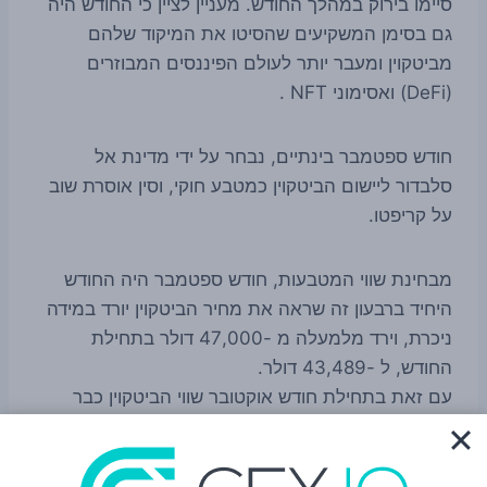
סיימו בירוק במהלך החודש. מעניין לציין כי החודש היה
גם בסימן המשקיעים שהסיטו את המיקוד שלהם
מביטקוין ומעבר יותר לעולם הפיננסים המבוזרים
(DeFi) ואסימוני NFT .
חודש ספטמבר בינתיים, נבחר על ידי מדינת אל
סלבדור ליישום הביטקוין כמטבע חוקי, וסין אוסרת שוב
על קריפטו.
מבחינת שווי המטבעות, חודש ספטמבר היה החודש
היחיד ברבעון זה שראה את מחיר הביטקוין יורד במידה
ניכרת, וירד מלמעלה מ -47,000 דולר בתחילת
החודש, ל -43,489 דולר.
עם זאת בתחילת חודש אוקטובר שווי הביטקוין כבר
מסמן מחיר מטרה של 50,000 דולר, היום BTC ושאר
השוק נסחרו בעליות.