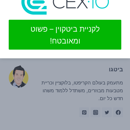
10 המטבעות המובילים בספטמבר וברבעון השלישי
נסחרים בעליות נאות.
לקניית ביטקוין – פשוט
סולנה (SOL) ופולקאדוט (DOT), עלו ביותר מ -44% ו
ומאובטח!
-11%, בהתאמה.
ביטגו
מתעמק בעולם הקריפטו, בלוקציין וכריית
מטבעות מבוזרים, משתדל ללמוד משהו
חדש כל יום.