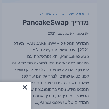
של
16
חודשים
חדשות קריפטו
|
מדריכים מיוחדים
מדריך PancakeSwap
By
ביטגו
9 בנובמבר 2021
המדריך המלא ל PANCAKE SWAP [מעודכן
2021] הירח עשוי מפנקייקים, לפי
PancakeSwap, והאינטראקציה עם
הפלטפורמה שלהם היא למעשה חתיכת עוגה
לפרצוף. אם לא שמעתם על פאנקייק סוואפ
לפני כן, או שתרצו לברר עליהם עוד לפני
שאתם משתכשכים בסירופ המייפל שלהם
תמצאו מידע נוסף בדוקומנטציה של האתר
הרשמי. במדריך זה, נדריך אתכם בעולם
המדהים של PancakeSwap,…