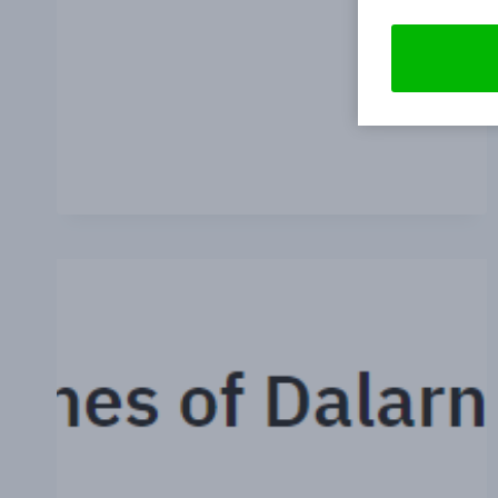
מטא
מאסק
https://chrome.google.com/webstore/category/extensionsחפש