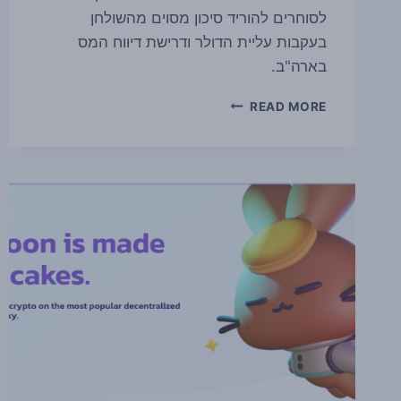
לסוחרים להוריד סיכון מסוים מהשולחן
בעקבות עליית הדולר ודרישת דיווח המס
בארה"ב.
ביטקוין
READ MORE
ואתריום
מאבדים
גובה
כאשר
סמנכ"ל
הכספים
של
טוויטר
שולל
השקעות
קריפטו,
מדד
הדולר
הגיע
לשיא