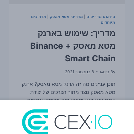
בינאנס מדריכים
|
מדריכי מטא מאסק
|
מדריכים
מיוחדים
מדריך: שימוש בארנק
מטא מאסק + Binance
Smart Chain
By
ביטגו
8 בנובמבר 2021
תוכן עניינים מה זה ארנק מטא מאסק? ארנק
מטא מאסק נוצר מתוך הצרכים של יצירת
אתרי אינטרנט מאובטחים מבוססי אתריום.
הארנק מטפל בניהול חשבונות וחיבור
המשתמש לבלוקצ'יין. ארנק מטא מאסק נתמך
בדפדפנים Chrome, Brave ו-Safari. התקנה
דוגמה: התקנה בדפדפן Brave פתח את