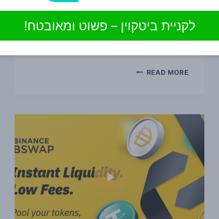
קטגוריית הרחבות ב-Brave:
לקניית ביטקוין – פשוט ומאובטח!
את MetaMask אזהרה הערה: ודאו שהורדתם
מ: metamask.io לחץ…
מדריך:
READ MORE
שימוש
בארנק
מטא
מאסק
+
BINANCE
SMART
CHAIN