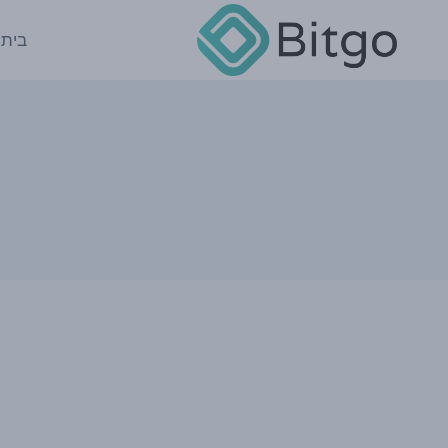
Ski
t
בית
conten