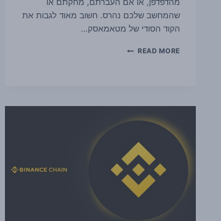
מהדפדפן, או אם העברתם, מחקתם או
שהמחשב שלכם נהרס. חשוב מאוד לגבות את
הקוד הסודי של מטאמאסק…
איך
READ MORE
לשחזר
את
שרשרת
הקוד
הסודי
של
מטא
מאסק