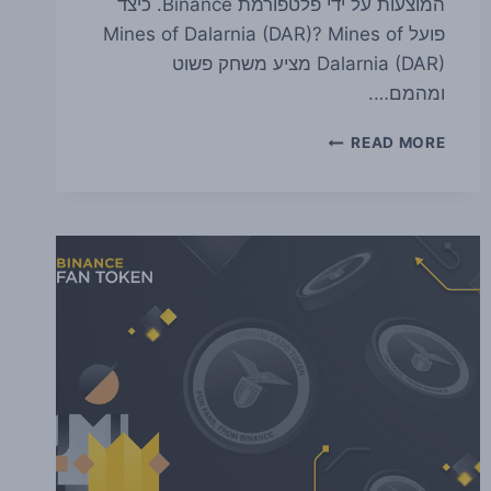
המוצעות על ידי פלטפורמת Binance. כיצד
פועל Mines of Dalarnia (DAR)? Mines of
Dalarnia (DAR) מציע משחק פשוט
ומהמם….
מה
READ MORE
זה
MINES
OF
DALARNIA
(DAR)?
תכונות,
מושגים
וחיזוי
מחירים