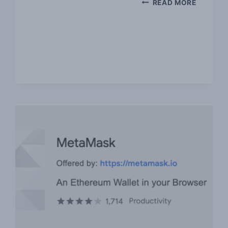
READ MORE
משחקי
בלוקצ'יין
שאתם
צריכים
להכיר