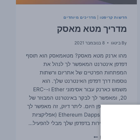
חדשות קריפטו
|
מדריכים מיוחדים
מדריך מטא מאסק
By
ביטגו
8 בנובמבר 2021
מהו ארנק מטא מאסק? מטאמאסק הוא תוסף
דפדפן אינטרנט המאפשר לך לנהל את
המפתחות הפרטיים של אתריום ורשתות
נוספות דרך דפדפן האינטרנט שלך. הוא
משמש כארנק עבור אסימוני Ether ו-ERC-
20, ומאפשר לך לבקר באינטרנט המבוזר של
המחר בדפדפן היום. ליתר דיוק, זה מאפשר לך
להפעיל את Ethereum Dapps (אפליקציות
מבוזרות) ישירות בדפדפן שלך מבלי להפעיל…
מדריך
READ MORE