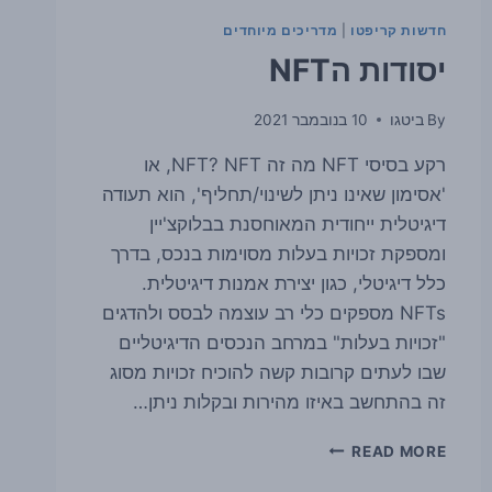
חדשות קריפטו
|
מדריכים מיוחדים
יסודות הNFT
By
ביטגו
10 בנובמבר 2021
רקע בסיסי NFT מה זה NFT? NFT, או
'אסימון שאינו ניתן לשינוי/תחליף', הוא תעודה
דיגיטלית ייחודית המאוחסנת בבלוקצ'יין
ומספקת זכויות בעלות מסוימות בנכס, בדרך
כלל דיגיטלי, כגון יצירת אמנות דיגיטלית.
NFTs מספקים כלי רב עוצמה לבסס ולהדגים
"זכויות בעלות" במרחב הנכסים הדיגיטליים
שבו לעתים קרובות קשה להוכיח זכויות מסוג
זה בהתחשב באיזו מהירות ובקלות ניתן…
יסודות
READ MORE
הNFT